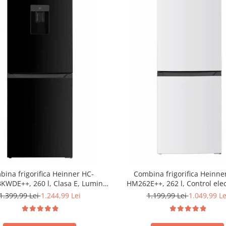
ina frigorifica Heinner HC-
Combina frigorifica Heinne
WDE++, 260 l, Clasa E, Lumina
HM262E++, 262 l, Control elec
ozator de apa, Usi reversibile
Iluminare LED, Usi reversibile, 
1.399,99 Lei
1.244,99 Lei
1.199,99 Lei
1.049,99 Le
Negru
180 cm, Alb