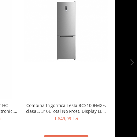
-13%
r HC-
Combina frigorifica Tesla RC3100FMXE,
Combina f
tronic,
clasaE, 310LTotal No Frost, Display LED,
262 l
Clasa E, H
H188, Inox
dezghetare
i
1.649,99 Lei
1.