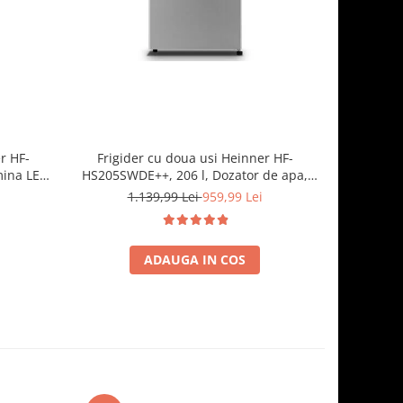
r HF-
Frigider cu doua usi Heinner HF-
Frigid
mina LED,
HS205SWDE++, 206 l, Dozator de apa,
HS205E++, 
, Negru
Iluminare LED, H 143.4 cm, Clasa E,
rafturi
1.139,99 Lei
959,99 Lei
Argintiu
ADAUGA IN COS