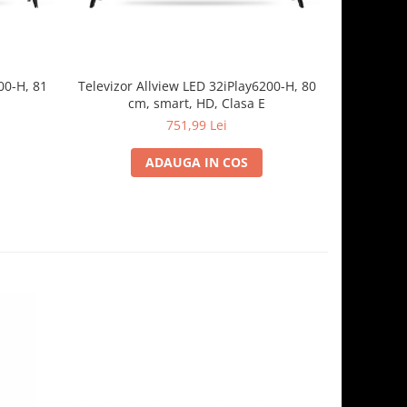
00-H, 81
Televizor Allview LED 32iPlay6200-H, 80
Televizor 
cm, smart, HD, Clasa E
cm, Sm
751,99 Lei
ADAUGA IN COS