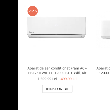
-12%
Aparat d
Aparat de aer conditionat Fram ACF-
12000 
HS12KITWIFI++, 12000 BTU, Wifi, Kit
Smart,
instalare inclus, Functie Sleep, Clasa
1.699,99 Lei
1.499,99 Lei
A++
INDISPONIBIL