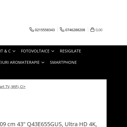
0215558343
0746288208
0,00
IT & C
FOTOVOLTAICE
RESIGILATE
EIURI AROMATERAPIE
SMARTPHONE
t TV, WiFi, CI+
109 cm 43" Q43E655GUS, Ultra HD 4K,