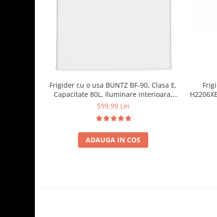
Frigider cu o usa BUNTZ BF-90, Clasa E,
Frig
Capacitate 80L, Iluminare interioara,
H2206XE+
Compartiment gheata, H 83 cm, Alb
raft
599,99 Lei
ADAUGA IN COS