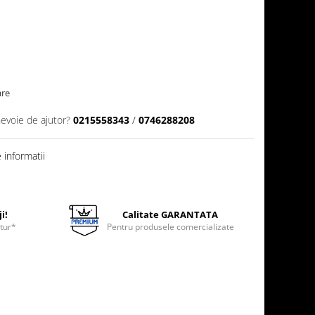
are
nevoie de ajutor?
0215558343
/
0746288208
informatii
i!
Calitate GARANTATA
etur*
Pentru produsele comercializate