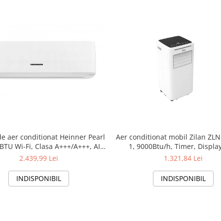
e aer conditionat Heinner Pearl
Aer conditionat mobil Zilan ZLN
BTU Wi-Fi, Clasa A+++/A+++, AI
1, 9000Btu/h, Timer, Displa
 functie Follow/Avoid you, HAC-
temperatura 7-35 grade
2.439,99 Lei
1.321,84 Lei
HS12EYEWIFI+++, alb
INDISPONIBIL
INDISPONIBIL