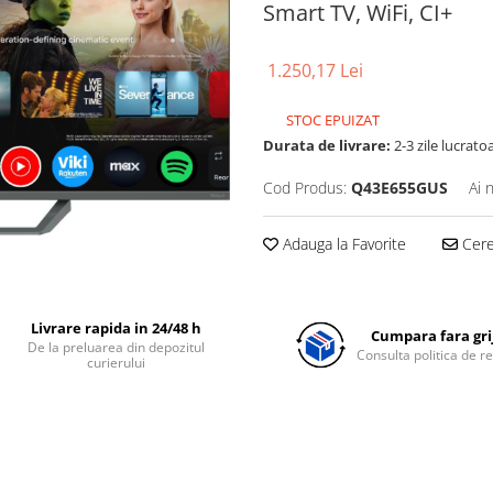
Smart TV, WiFi, CI+
1.250,17 Lei
STOC EPUIZAT
Durata de livrare:
2-3 zile lucrato
Cod Produs:
Q43E655GUS
Ai 
Adauga la Favorite
Cere 
Livrare rapida in 24/48 h
Cumpara fara grij
De la preluarea din depozitul
Consulta politica de r
curierului