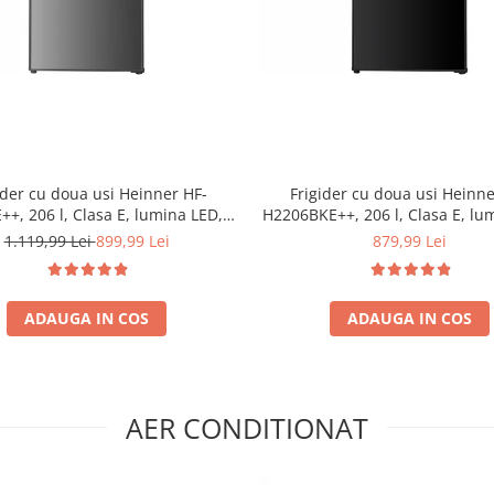
ider cu doua usi Heinner HF-
Frigider cu doua usi Heinne
+, 206 l, Clasa E, lumina LED, 3
H2206BKE++, 206 l, Clasa E, lu
uri de sticla, H 143 cm, Inox
3 rafturi de sticla, H 143 cm
1.119,99 Lei
899,99 Lei
879,99 Lei
ADAUGA IN COS
ADAUGA IN COS
AER CONDITIONAT