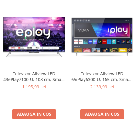
Televizor Allview LED
Televizor Allview LED
43ePlay7100-U, 108 cm, Smart
65iPlay6300-U, 165 cm, Smart,
Android, 4K Ultra HD,Clasa G
4K Ultra HD, Clasa F
1.195,99 Lei
2.139,99 Lei
ADAUGA IN COS
ADAUGA IN COS