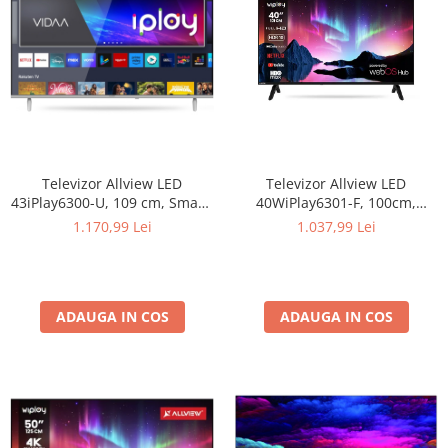
Televizor Allview LED
Televizor Allview LED
43iPlay6300-U, 109 cm, Smart,
40WiPlay6301-F, 100cm,
4K Ultra HD, Clasa F
Smart, Full HD, Clasa E
1.170,99 Lei
1.037,99 Lei
ADAUGA IN COS
ADAUGA IN COS