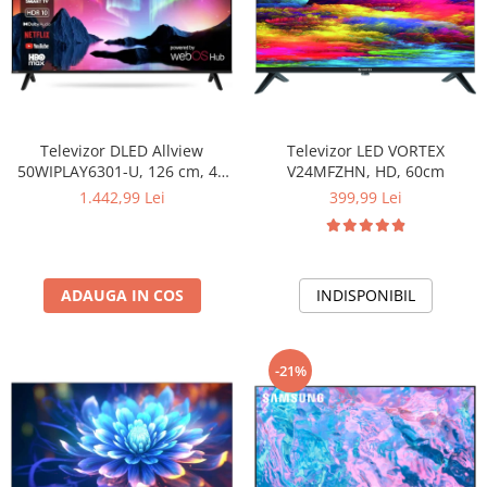
Televizor DLED Allview
Televizor LED VORTEX
50WIPLAY6301-U, 126 cm, 4K
V24MFZHN, HD, 60cm
Ultra HD, Clasa E, Negru
1.442,99 Lei
399,99 Lei
ADAUGA IN COS
INDISPONIBIL
-21%