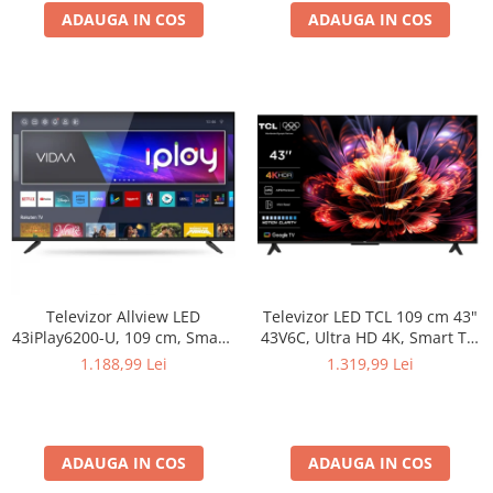
ADAUGA IN COS
ADAUGA IN COS
Televizor Allview LED
Televizor LED TCL 109 cm 43"
43iPlay6200-U, 109 cm, Smart,
43V6C, Ultra HD 4K, Smart TV,
4K Ultra HD, Clasa F
WiFi, CI+
1.188,99 Lei
1.319,99 Lei
ADAUGA IN COS
ADAUGA IN COS