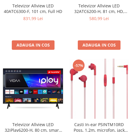
Televizor Allview LED
Televizor Allview LED
Rasnite de cafea
Ustensile gatit
40ATC6300-F, 101 cm, Full HD
32ATC6200-H, 81 cm, HD,
Fierbatoare de apa
Clasa E
Vesela
831,99 Lei
580,99 Lei
Aparate de curatat cu abur
Produse pentru par
Perii rotative
ADAUGA IN COS
ADAUGA IN COS
Ingrijire personala
Masini de tuns si barbierit
Uscatoare de par
-57%
Masini de tuns parul
Periute de dinti electrice
Placi de indreptat parul
Epilatoare
Masini de tuns si barbierit
Aparate de calcat cu aburi.
Aparate de masaj
Televizor Allview LED
Casti In-ear PSINTM10RD
Accesorii aspiratoare
32iPlay6200-H, 80 cm, smart,
Poss, 1.2m, microfon, jack