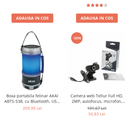
ADAUGA IN COS
ADAUGA IN COS
-50%
Boxa portabila felinar AKAI
Camera web Tellur Full HD,
ABTS-S38, cu Bluetooth, USB,
2MP, autofocus, microfon,
FM radio, 16W
Negru
209,99 Lei
101,67 Lei
50,83 Lei