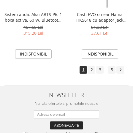
Sistem audio Akai ABTS-P6, 1
Casti EVO on ear Hama
boxa activa, 60 W, Bluetooth,
HK5618 cu adaptor jack
USB, Aux in, radio FM,
6.35mm inclus
457,55 Lei
81,33 Lei
egalizator, functie X-Bass,
315,20 Lei
37,61 Lei
display digital, negru
INDISPONIBIL
INDISPONIBIL
1
2
3
5
...
NEWSLETTER
Nu rata ofertele si promotiile noastre