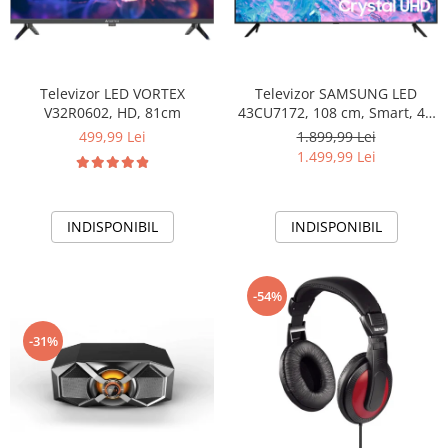
Televizor LED VORTEX
Televizor SAMSUNG LED
V32R0602, HD, 81cm
43CU7172, 108 cm, Smart, 4K
Ultra HD, Clasa G
499,99 Lei
1.899,99 Lei
1.499,99 Lei
INDISPONIBIL
INDISPONIBIL
-54%
-31%