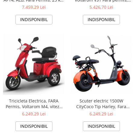
Aparate de vidat
pe ora, 1000W, autonomie
60V, 20Ah, viteza maxima 25
7.459,29 Lei
5.426,70 Lei
pana la 41 km
Km pe ora, Gri, Autonomie
Accesorii
74Km
INDISPONIBIL
INDISPONIBIL
Tricicleta Electrica, FARA
Scuter electric 1500W
Permis, Voltarom M4, viteza
CityCoco Tip Harley, Fara
maxima 25 km pe ora, Motor
Permis, Voltarom SE-03
6.249,29 Lei
6.249,29 Lei
1000W, Autonomie pana la
50km
INDISPONIBIL
INDISPONIBIL