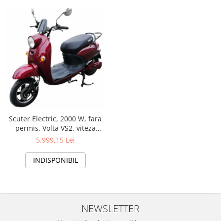
Scuter Electric, 2000 W, fara
permis, Volta VS2, viteza
maxima 25 km pe ora, baterie
5.999,15 Lei
Li-Ion, autonomie 50 km,
Visiniu
INDISPONIBIL
NEWSLETTER