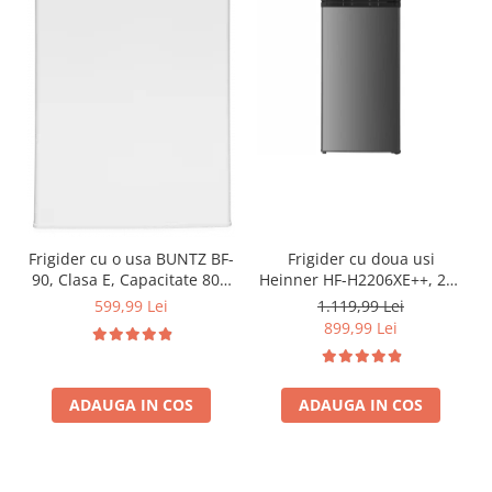
Frigider cu o usa BUNTZ BF-
Frigider cu doua usi
90, Clasa E, Capacitate 80L,
Heinner HF-H2206XE++, 206
Iluminare interioara,
l, Clasa E, lumina LED, 3
599,99 Lei
1.119,99 Lei
Compartiment gheata, H 83
rafturi de sticla, H 143 cm,
899,99 Lei
cm, Alb
Inox
ADAUGA IN COS
ADAUGA IN COS