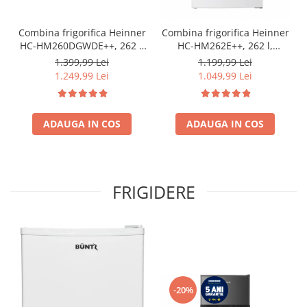
Combina frigorifica Heinner
Combina frigorifica Heinner
HC-HM260DGWDE++, 262 l,
HC-HM262E++, 262 l,
Clasa E, Dozator de apa,
Control electronic,
1.399,99 Lei
1.199,99 Lei
Control electronic cu
Iluminare LED, Usi
1.249,99 Lei
1.049,99 Lei
termostat ajustabil, Lumina
reversibile, Clasa E, H 180
LED, Usa reversibila, H 180
cm, Alb
cm, Gri antracit texturat
ADAUGA IN COS
ADAUGA IN COS
FRIGIDERE
-20%