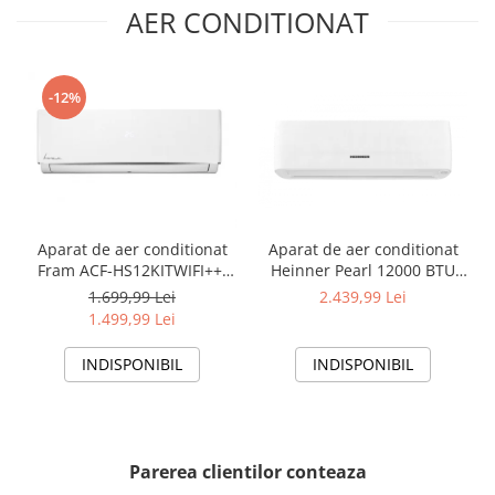
AER CONDITIONAT
-12%
Aparat de aer conditionat
Aparat de aer conditionat
Fram ACF-HS12KITWIFI++,
Heinner Pearl 12000 BTU
12000 BTU, Wifi, Kit
Wi-Fi, Clasa A+++/A+++, AI
1.699,99 Lei
2.439,99 Lei
instalare inclus, Functie
Smart, functie Follow/Avoid
1.499,99 Lei
Sleep, Clasa A++
you, HAC-HS12EYEWIFI+++,
alb
INDISPONIBIL
INDISPONIBIL
Parerea clientilor conteaza