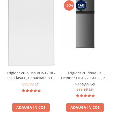
-20%
Frigider cu o usa BUNTZ BF-
Frigider cu doua usi
90, Clasa E, Capacitate 80L,
Heinner HF-H2206XE++, 206
Iluminare interioara,
l, Clasa E, lumina LED, 3
599,99 Lei
1.119,99 Lei
Compartiment gheata, H 83
rafturi de sticla, H 143 cm,
899,99 Lei
cm, Alb
Inox
ADAUGA IN COS
ADAUGA IN COS