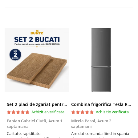
Set 2 placi de zgariat pentru casuta pisici BUNTZ KJW5086, compatibile cu casuta 59 x 28.5 x 35 cm
Combina frigorifica Tesla RC2600HXE, 262 l, Clasa E, Iluminare LED, dezghetare automata frigider, H 180 cm, Inox
Achizitie verificata
Achizitie verificata
Fabian Gabriel Ciută,
Acum 1
Mirela Pasol,
Acum 2
T
saptamana
saptamani
s
Calitate, rapiditate,
Am dat comanda fiind in spania
P