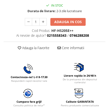
Rasnite de cafea
IN STOC
Ustensile gatit
Durata de livrare:
2-3 zile lucratoare
Fierbatoare de apa
Vesela
Aparate de curatat cu abur
ADAUGA IN COS
Produse pentru par
Cod Produs:
HF-HS205E++
Perii rotative
Ai nevoie de ajutor?
0215558343
/
0746288208
Ingrijire personala
Masini de tuns si barbierit
Adauga la Favorite
Cere informatii
Uscatoare de par
Masini de tuns parul
Periute de dinti electrice
Placi de indreptat parul
Livrare rapida in 24/48 h
Contacteaza-ne! L-V 8-17:30
Epilatoare
De la preluarea din depozitul
Raspundem rapid nevoilor tale
curierului
Masini de tuns si barbierit
Aparate de calcat cu aburi.
Aparate de masaj
Cumpara fara griji!
Calitate GARANTATA
Accesorii aspiratoare
Consulta politica de retur*
Pentru produsele comercializate