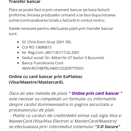
Transfer bancar
Accesorii masini de spalat
casa
Sandwich Maker
Plata se poate face si prin virament bancar pe baza facturii
Uscatoare Rufe
Friteuze
Furtunuri gradinarit.
proforme, livrarea produselor urmand a se face dupa intrarea
Incorporabile
Prajitoare de Paine
sumei (contravaloarea totala a facturii) in contul nostru.
Jocuri constructie
Storcatoare
Datele necesare pentru efectuarea platii prin transfer bancar
Aragazuri
Jocuri de societate
sunt:
Multicookere
Plite
Jocuri Familie
SC Chris-Exim Grup 2001 SRL
Cuptoare electrice
CUI RO 13686815
Plite incorporabile
Jucarii
Aparate de facut clatite
Nr. Reg.Com. J40/1181/17.02.2001
Hote
Sediul social: Str. Mitari Nr.37 Sector 5 Bucuresti
Aparate de facut vafe
Jucarii
Banca Transilvania Cont
Hote incorporabile
Gratare electrice
Lego
IBAN:RO74BTRL04601202D97755XX
Hote Insula
Masini de facut paine
Jucarii educative
Online cu card bancar prin EuPlatesc
Racitoare Vinuri
Masini de tocat
(Visa/Maestro/Mastercard).
Lampi de veghe copii
Oale si cratite
Daca ati ales metoda de plata
" Online prin card bancar "
Mobilier exterior
Oale sub presiune.
este necesar sa completati un formular cu informatiile
Piscina
Aspiratoare
despre cardul dumneavoastra in pagina securizata a
procesatorului de plati.
Senzori gaz
Aparate cafea si ceai
- Platile cu carduri de credit/debit emise sub sigla Visa si
MasterCard (Visa/Visa Electron si MasterCard/Maestro)
Stiinta si experimente
Espressoare
se efectuaeaza prin intermediul sistemului
"3-D Secure"
Cafetiere
Trotinete