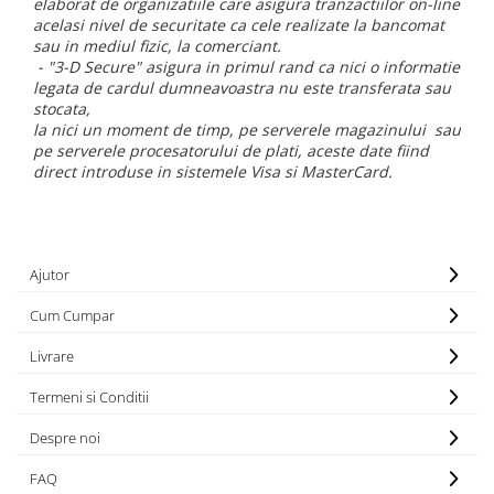
elaborat de organizatiile care asigura tranzactiilor on-line
Rasnite de cafea
acelasi nivel de securitate ca cele realizate la bancomat
Ustensile gatit
sau in mediul fizic, la comerciant.
Fierbatoare de apa
Vesela
- "3-D Secure" asigura in primul rand ca nici o informatie
Aparate de curatat cu abur
legata de cardul dumneavoastra nu este transferata sau
stocata,
Produse pentru par
la nici un moment de timp, pe serverele magazinului
sau
Perii rotative
pe serverele procesatorului de plati, aceste date fiind
direct introduse in sistemele Visa si MasterCard.
Ingrijire personala
Masini de tuns si barbierit
Uscatoare de par
Masini de tuns parul
Ajutor
Periute de dinti electrice
Cum Cumpar
Placi de indreptat parul
Epilatoare
Livrare
Masini de tuns si barbierit
Termeni si Conditii
Aparate de calcat cu aburi.
Despre noi
Aparate de masaj
Accesorii aspiratoare
FAQ