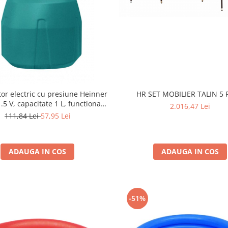
tor electric cu presiune Heinner
HR SET MOBILIER TALIN 5 
.5 V, capacitate 1 L, functionare
2.016,47 Lei
cu baterii tip AA
111,84 Lei
57,95 Lei
ADAUGA IN COS
ADAUGA IN COS
-51%