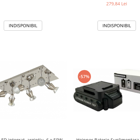
279,84 Lei
INDISPONIBIL
INDISPONIBIL
-57%
LED integrat, argintiu, 6 x 50W,
Heinner Baterie Suplimentara