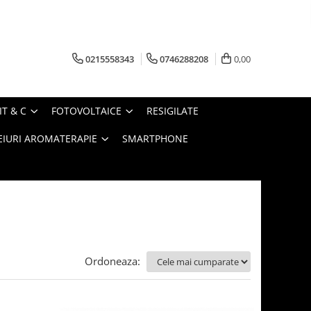
0215558343
0746288208
0,00
IT & C
FOTOVOLTAICE
RESIGILATE
EIURI AROMATERAPIE
SMARTPHONE
Ordoneaza: