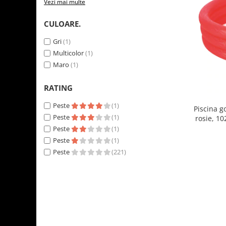
Vezi mai multe
CULOARE.
Gri
(1)
Multicolor
(1)
Maro
(1)
RATING
Peste
(1)
Piscina g
Peste
(1)
rosie, 10
Peste
(1)
Peste
(1)
Peste
(221)