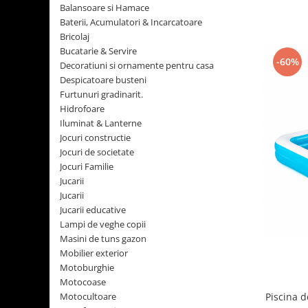
Balansoare si Hamace
Accesorii masini de spalat
casa
Sandwich Maker
Baterii, Acumulatori & Incarcatoare
Uscatoare Rufe
Friteuze
Furtunuri gradinarit.
Bricolaj
Incorporabile
Prajitoare de Paine
Bucatarie & Servire
Jocuri constructie
-60%
Storcatoare
Decoratiuni si ornamente pentru casa
Aragazuri
Jocuri de societate
Despicatoare busteni
Multicookere
Plite
Furtunuri gradinarit.
Jocuri Familie
Cuptoare electrice
Hidrofoare
Plite incorporabile
Jucarii
Aparate de facut clatite
Iluminat & Lanterne
Hote
Aparate de facut vafe
Jocuri constructie
Jucarii
Hote incorporabile
Jocuri de societate
Gratare electrice
Lego
Jocuri Familie
Hote Insula
Masini de facut paine
Jucarii educative
Jucarii
Racitoare Vinuri
Masini de tocat
Jucarii
Lampi de veghe copii
Oale si cratite
Jucarii educative
Mobilier exterior
Lampi de veghe copii
Oale sub presiune.
Masini de tuns gazon
Piscina
Aspiratoare
Mobilier exterior
Senzori gaz
Aparate cafea si ceai
Motoburghie
Motocoase
Stiinta si experimente
Espressoare
Motocultoare
Piscina d
Cafetiere
Trotinete