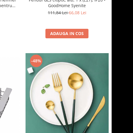
pentru
GoodHome Syenite
111,84 Lei
66,08 Lei
ADAUGA IN COS
-48%