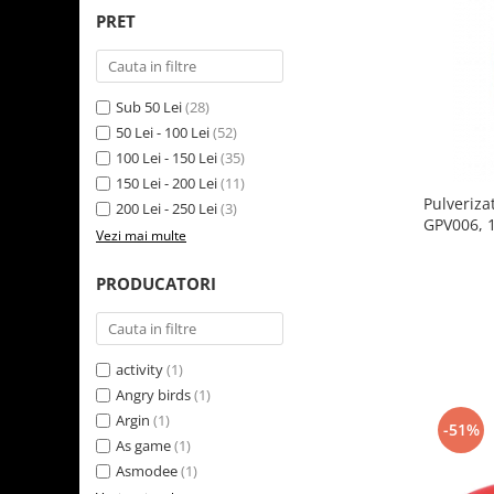
Aparate de vidat
PRET
Accesorii
Sub 50 Lei
(28)
50 Lei - 100 Lei
(52)
100 Lei - 150 Lei
(35)
150 Lei - 200 Lei
(11)
Pulveriza
200 Lei - 250 Lei
(3)
GPV006, 1
Vezi mai multe
PRODUCATORI
activity
(1)
Angry birds
(1)
Argin
(1)
-51%
As game
(1)
Asmodee
(1)