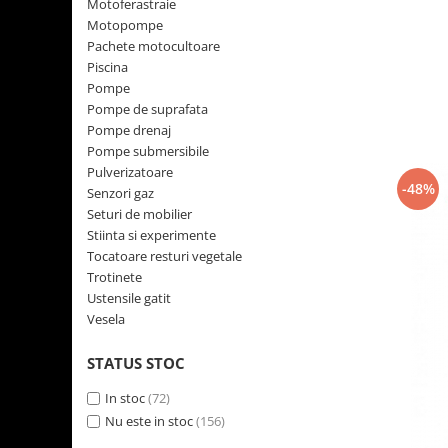
Motoferastraie
Rasnite de cafea
Motopompe
Ustensile gatit
Pachete motocultoare
Fierbatoare de apa
Vesela
Piscina
Aparate de curatat cu abur
Pompe
Produse pentru par
Pompe de suprafata
Pompe drenaj
Perii rotative
Pompe submersibile
Ingrijire personala
Pulverizatoare
-48%
Masini de tuns si barbierit
Senzori gaz
Seturi de mobilier
Uscatoare de par
Stiinta si experimente
Masini de tuns parul
Tocatoare resturi vegetale
Periute de dinti electrice
Trotinete
Placi de indreptat parul
Ustensile gatit
Vesela
Epilatoare
Masini de tuns si barbierit
STATUS STOC
Aparate de calcat cu aburi.
In stoc
(72)
Aparate de masaj
Nu este in stoc
(156)
Accesorii aspiratoare