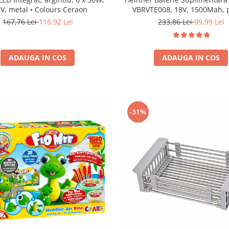
V, metal • Colours Ceraon
VBRVTE008, 18V, 1500Mah, 
VTE001 (VBRVTE008)
167,76 Lei
116,92 Lei
233,86 Lei
99,99 Lei
ADAUGA IN COS
ADAUGA IN COS
-31%