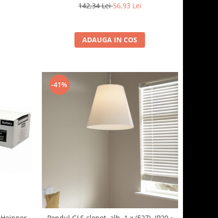
142,34 Lei
56,93 Lei
ADAUGA IN COS
-41%
 Heinner
Pendul GLS clopot, alb, 1 x (E27), IP20 •