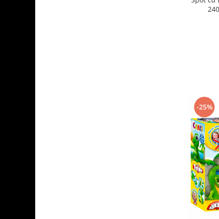
240
-25%