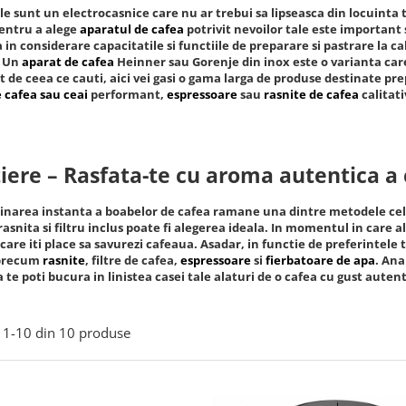
le sunt un electrocasnice care nu ar trebui sa lipseasca din locuinta 
Pentru a alege
aparatul de cafea
potrivit nevoilor tale este important 
a in considerare capacitatile si functiile de preparare si pastrare la c
. Un
aparat de cafea
Heinner sau Gorenje din inox este o varianta car
t de ceea ce cauti, aici vei gasi o gama larga de produse destinate prep
 cafea sau ceai
performant,
espressoare
sau
rasnite de cafea
calitati
iere – Rasfata-te cu aroma autentica a 
narea instanta a boabelor de cafea ramane una dintre metodele cele
rasnita si filtru inclus poate fi alegerea ideala. In momentul in care a
care iti place sa savurezi cafeaua. Asadar, in functie de preferintele t
 precum
rasnite
, filtre de cafea,
espressoare
si
fierbatoare de apa
. Ana
a te poti bucura in linistea casei tale alaturi de o cafea cu gust autent
1-
10
din
10
produse