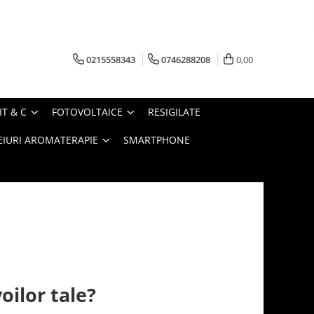
0215558343
0746288208
0,00
IT & C
FOTOVOLTAICE
RESIGILATE
EIURI AROMATERAPIE
SMARTPHONE
oilor tale?