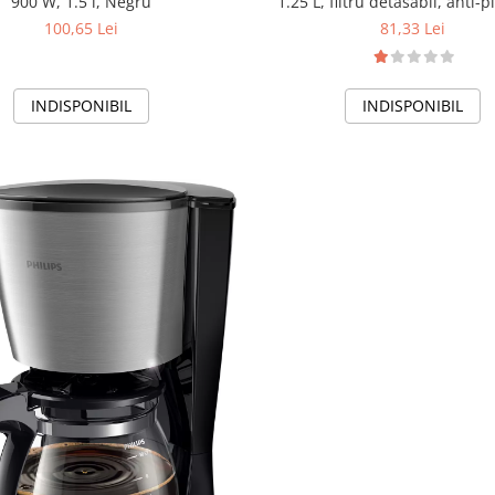
900 W, 1.5 l, Negru
1.25 L, filtru detasabil, anti-p
oprire automata, Alb
100,65 Lei
81,33 Lei
INDISPONIBIL
INDISPONIBIL