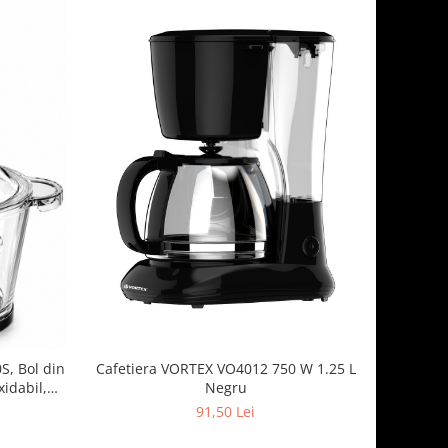
S, Bol din
Cafetiera VORTEX VO4012 750 W 1.25 L
xidabil,
Negru
e, Tocator
91,50 Lei
 Argintiu