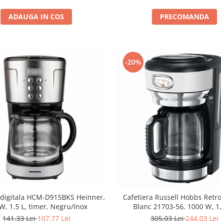
ADAUGA IN COS
PRECOMANDA
-20%
 digitala HCM-D915BKS Heinner,
Cafetiera Russell Hobbs Retro
W, 1.5 L, timer, Negru/Inox
Blanc 21703-56, 1000 W, 1,
Tehnologie avansata cu dus, 
141,33 Lei
107,77 Lei
305,03 Lei
244,03 Lei