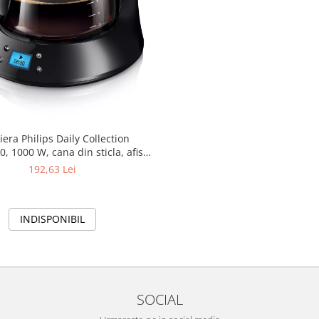
iera Philips Daily Collection
, 1000 W, cana din sticla, afisaj
ma twister, cronometru, Negru
192,63 Lei
INDISPONIBIL
SOCIAL