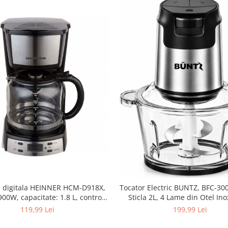
a digitala HEINNER HCM-D918X,
Tocator Electric BUNTZ, BFC-300
900W, capacitate: 1.8 L, control
Sticla 2L, 4 Lame din Otel Ino
nic, timer programabil, afisare
300W, Protectie la Supraincalzir
119,99 Lei
199,99 Lei
ctie de mentinere la cald, oprire
pentru Carne, Legume, Fructe,
automata dupa 40 min