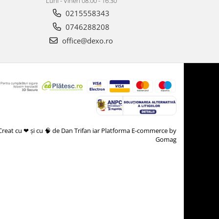
Luni - Vineri 08:00 - 16:30
0215558343
0746288208
office@dexo.ro
Creat cu ❤ și cu 🧠 de Dan Trifan iar
Platforma E-commerce by
Gomag