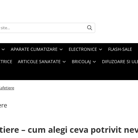
APARATE CLIMATIZARE
ELECTRONICE
FLASH-SALE
CTRICE
ARTICOLE SANATATE
BRICOLAJ
DIFUZOARE SI UL
afetiere
ere
tiere – cum alegi ceva potrivit nev