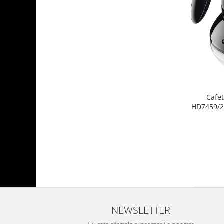
Cafet
HD7459/20
LCD, aro
NEWSLETTER