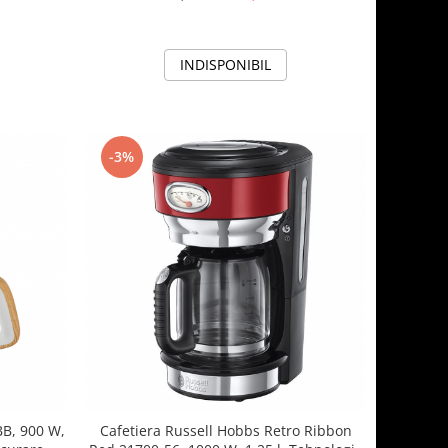
a cald,
INDISPONIBIL
-3%
B, 900 W,
Cafetiera Russell Hobbs Retro Ribbon