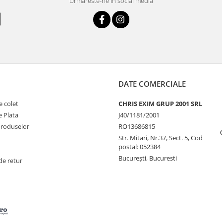
Urmareste-ne in social media
DATE COMERCIALE
e colet
CHRIS EXIM GRUP 2001 SRL
 Plata
J40/1181/2001
Produselor
RO13686815
Str. Mitari, Nr.37, Sect. 5, Cod
postal: 052384
București, Bucuresti
de retur