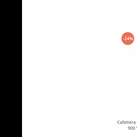
Ingriire tesaturi
Masini de tuns si barbierit
Aparate de calcat cu aburi.
Aparate de masaj
Pile electrice
-24%
Rezerve
Accesorii aspiratoare
Accesorii electrocasnice mici
Aparate de vidat
Accesorii
Masini de cusut
Masini de facut cuburi de gheata
Cafetiera
900 