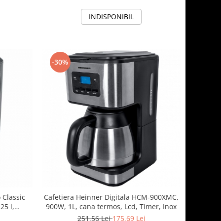
INDISPONIBIL
-30%
 Classic
Cafetiera Heinner Digitala HCM-900XMC,
25 l,
900W, 1L, cana termos, Lcd, Timer, Inox
Functie
251,56 Lei
175,69 Lei