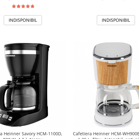
pause and pour, Mentinere l
Alb/Inox
INDISPONIBIL
INDISPONIBIL
ra Heinner Savory HCM-1100D,
Cafetiera Heinner HCM-WH900B