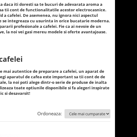
ta daca iti doresti sa te bucuri de adevarata aroma a
sa tii cont de functionalitatile acestor electrocasnice.
ald a cafelei. De asemenea, nu ignora nici aspectul
e se integreaza cu usurinta in orice bucatarie moderna.
ararii profesionale a cafelei. Fie ca ai nevoie de un
ve, la noi vei gasi mereu modele si oferte avantajoase.
cafelei
 mai autentice de preparare a cafelei, un aparat de
legi aparatul de cafea este important sa tii cont de de
ale, la noi poti alege dintr-o serie de produse de inalta
lizeaza toate optiunile disponibile si fa alegeri inspirate
ic si desavarsit!
Ordoneaza: