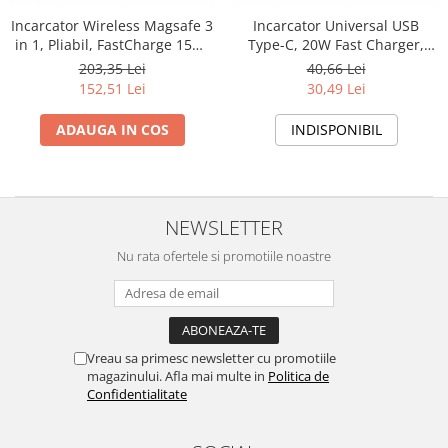
Rasnite de cafea
Incarcator Wireless Magsafe 3
Incarcator Universal USB
Ustensile gatit
in 1, Pliabil, FastCharge 15W,
Type-C, 20W Fast Charger,
Fierbatoare de apa
Vesela
Statie de incarcare cu
Compatibil cu IOS & Android,
203,35 Lei
40,66 Lei
Aparate de curatat cu abur
Magsafe, compatibil cu
Alb
152,51 Lei
30,49 Lei
Iphone, Samsung, Huawei,
Produse pentru par
Oppo, Xiaomi, Apple Watch,
ADAUGA IN COS
INDISPONIBIL
Perii rotative
Airpods Pro, Galaxy Buds, TW
Ingrijire personala
Masini de tuns si barbierit
Uscatoare de par
NEWSLETTER
Masini de tuns parul
Nu rata ofertele si promotiile noastre
Periute de dinti electrice
Placi de indreptat parul
Epilatoare
Masini de tuns si barbierit
Vreau sa primesc newsletter cu promotiile
Aparate de calcat cu aburi.
magazinului. Afla mai multe in
Politica de
Confidentialitate
Aparate de masaj
Accesorii aspiratoare