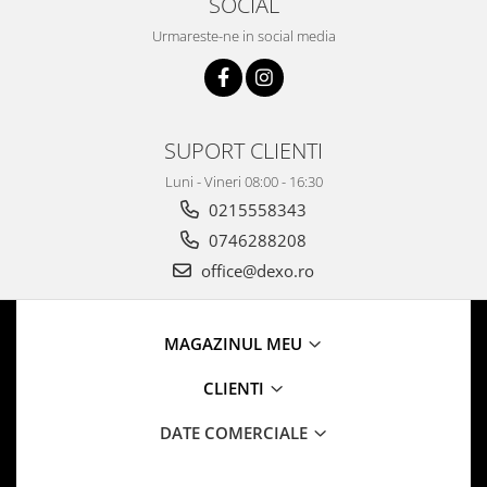
SOCIAL
Aparate de vidat
Urmareste-ne in social media
Accesorii
SUPORT CLIENTI
Luni - Vineri 08:00 - 16:30
0215558343
0746288208
office@dexo.ro
MAGAZINUL MEU
CLIENTI
DATE COMERCIALE