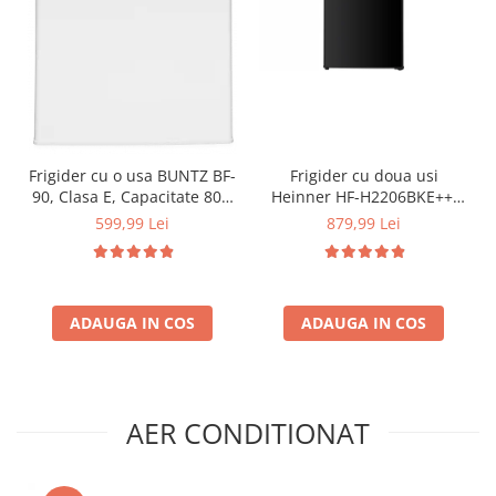
Frigider cu o usa BUNTZ BF-
Frigider cu doua usi
90, Clasa E, Capacitate 80L,
Heinner HF-H2206BKE++,
Iluminare interioara,
206 l, Clasa E, lumina LED, 3
599,99 Lei
879,99 Lei
Compartiment gheata, H 83
rafturi de sticla, H 143 cm,
cm, Alb
Negru
ADAUGA IN COS
ADAUGA IN COS
AER CONDITIONAT