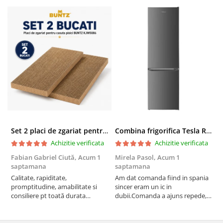
Set 2 placi de zgariat pentru casuta pisici BUNTZ KJW5086, compatibile cu casuta 59 x 28.5 x 35 cm
Combina frigorifica Tesla RC2600HXE, 262 l, Clasa E, Iluminare LED, dezghetare automata frigider, H 180 cm, Inox
Achizitie verificata
Achizitie verificata
Fabian Gabriel Ciută,
Acum 1
Mirela Pasol,
Acum 1
T
saptamana
saptamana
s
Calitate, rapiditate,
Am dat comanda fiind in spania
P
promptitudine, amabilitate si
sincer eram un ic in
consiliere pt toată durata
dubii.Comanda a ajuns repede,in
comenzii... recomand din toată
stare buna iar doamna care ne-a
inima ...
adus comanda super de
treaba,va multumesc pentru