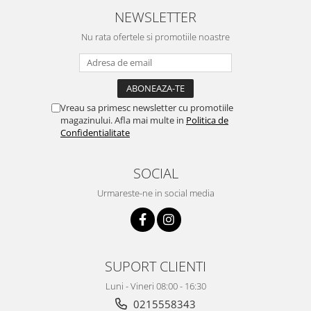
rapiditate si
NEWSLETTER
amabilitate,RECOMAND 100%
Nu rata ofertele si promotiile noastre
Vreau sa primesc newsletter cu promotiile
magazinului. Afla mai multe in
Politica de
Confidentialitate
SOCIAL
Urmareste-ne in social media
SUPORT CLIENTI
Luni - Vineri 08:00 - 16:30
0215558343