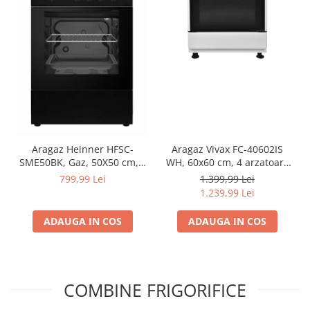
Aragaz Heinner HFSC-
Aragaz Vivax FC-40602IS
SME50BK, Gaz, 50X50 cm, 4
WH, 60x60 cm, 4 arzatoare
arzatoare, Dispozitiv
pe gaz, cuptor electric,
799,99 Lei
1.399,99 Lei
siguranta, Capac metalic,
aprindere electrica, alb
1.239,99 Lei
Negru
ADAUGA IN COS
ADAUGA IN COS
COMBINE FRIGORIFICE