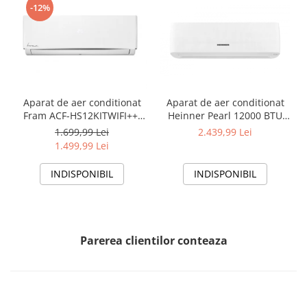
-12%
Aparat de aer conditionat
Aparat de aer conditionat
Fram ACF-HS12KITWIFI++,
Heinner Pearl 12000 BTU
12000 BTU, Wifi, Kit
Wi-Fi, Clasa A+++/A+++, AI
1.699,99 Lei
2.439,99 Lei
instalare inclus, Functie
Smart, functie Follow/Avoid
1.499,99 Lei
Sleep, Clasa A++
you, HAC-HS12EYEWIFI+++,
alb
INDISPONIBIL
INDISPONIBIL
Parerea clientilor conteaza