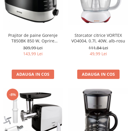
Storcator citrice VORTEX
Prajitor de paine Gorenje
VO4004, 0.7l, 40W, alb-rosu
T850BK 850 W, Oprire
automata, Prajire pe ambele
111,84 Lei
309,99 Lei
parti, Negru
49,99 Lei
143,99 Lei
ADAUGA IN COS
ADAUGA IN COS
-8%