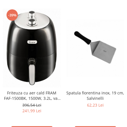
-39%
Spatula fiorentina inox, 19 cm,
Friteuza cu aer cald FRAM
Salvinelli
FAF-1500BK, 1500W, 3.2L, vas
detasabil anti-adeziv,
62,23 Lei
396,54 Lei
termostat reglabil 80-200˚C,
241,99 Lei
temporizator 30 min,
protectie supraincalzire,
Negru