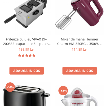
Aparate de vidat
Accesorii
Friteuza cu ulei, VIVAX DF-
Mixer de mana Heinner
2003SS, capacitate 3 l, putere
Charm HM-350BGL, 350W, 5
2000 W, Inox, Argintiu
Viteze, Decoratiuni Inox,
199,99 Lei
114,89 Lei
Burgundy
ADAUGA IN COS
ADAUGA IN COS
-54%
-55%