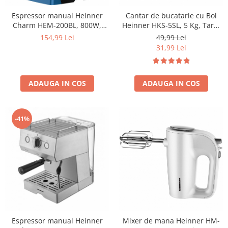
Espressor manual Heinner
Cantar de bucatarie cu Bol
Charm HEM-200BL, 800W,
Heinner HKS-5SL, 5 Kg, Tara,
250ml, 3.5 bar, Albastru
functie cantarire lichide, 1 g,
154,99 Lei
49,99 Lei
display lcd, Argintiu
31,99 Lei
ADAUGA IN COS
ADAUGA IN COS
-41%
Espressor manual Heinner
Mixer de mana Heinner HM-