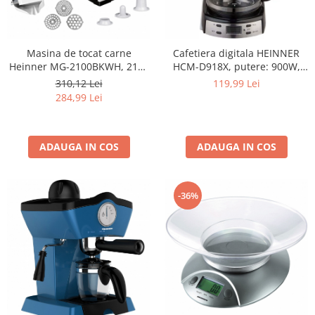
Masina de tocat carne
Cafetiera digitala HEINNER
Heinner MG-2100BKWH, 2100
HCM-D918X, putere: 900W,
W, accesoriu rosii, Cutit Inox,
capacitate: 1.8 L, control
310,12 Lei
119,99 Lei
Negru/Alb
electronic, timer programabil,
284,99 Lei
afisare ceas, functie de
mentinere la cald, oprire
automata dupa 40 min
ADAUGA IN COS
ADAUGA IN COS
-36%