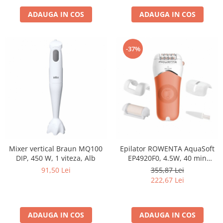
operare 8.8m, negru/albastru
ADAUGA IN COS
ADAUGA IN COS
-37%
Mixer vertical Braun MQ100
Epilator ROWENTA AquaSoft
DIP, 450 W, 1 viteza, Alb
EP4920F0, 4.5W, 40 min
autonomie, Wet&Dry, 4
91,50 Lei
355,87 Lei
accesorii, Skin Respect
222,67 Lei
technology, corai
ADAUGA IN COS
ADAUGA IN COS