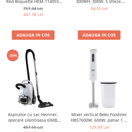
Red Boquette HEM-1140SS,
300WH, 300W, 5 Viteze,
850W, 15 bar, rezervor apa
Functie Turbo, Accesorii din
757,34 Lei
94,55 Lei
1.2l,
Inox, Alb
447,38 Lei
ADAUGA IN COS
ADAUGA IN COS
-36%
Aspirator cu sac Heinner,
Mixer vertical Beko Foodster
operare silentioasa 69dB,
HBS7600W, 600W, pahar 1 L,
filtru HEPA 12, perie ECO,
functie Turbo, maner
457,55 Lei
129,99 Lei
putere 700W, putere de
ergonomic, Alb