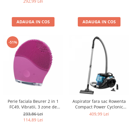
292,99 Lei
absorbtie 150W, sac textil 3L,
tub din metal, Alb
ADAUGA IN COS
ADAUGA IN COS
-51%
Perie faciala Beurer 2 in 1
Aspirator fara sac Rowenta
FC49, Vibratii, 3 zone de
Compact Power Cyclonic
curatare, Led, 15 trepte de
RO3731EA, 750 W, recipient
233,86 Lei
409,99 Lei
intensitate, Roz
praf 1.5l, motor EffiTech, filtru
114,89 Lei
de inalta eficienta, sistem
CleanExpress, raza de