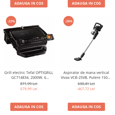
ADAUGA IN COS
ADAUGA IN COS
-22%
-26%
Grill electric Tefal OPTIGRILL
Aspirator de mana vertical
GC714834, 2000W, 6
Vivax VCB-25VB, Putere 150W,
programe automate de gatit,
Capacitate 0.6 L, Sistem
871,99 Lei
630,41 Lei
Senzor automat pentru gatit,
Ciclonic, Negru
679,99 Lei
467,72 Lei
Placi detasabile, Negru
ADAUGA IN COS
ADAUGA IN COS