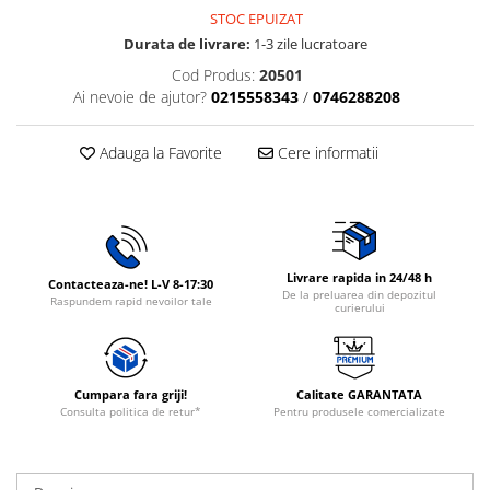
STOC EPUIZAT
Rasnite de cafea
Ustensile gatit
Durata de livrare:
1-3 zile lucratoare
Fierbatoare de apa
Vesela
Cod Produs:
20501
Aparate de curatat cu abur
Ai nevoie de ajutor?
0215558343
/
0746288208
Produse pentru par
Perii rotative
Adauga la Favorite
Cere informatii
Ingrijire personala
Masini de tuns si barbierit
Uscatoare de par
Masini de tuns parul
Livrare rapida in 24/48 h
Contacteaza-ne! L-V 8-17:30
Periute de dinti electrice
De la preluarea din depozitul
Raspundem rapid nevoilor tale
curierului
Placi de indreptat parul
Epilatoare
Masini de tuns si barbierit
Cumpara fara griji!
Calitate GARANTATA
Aparate de calcat cu aburi.
Consulta politica de retur*
Pentru produsele comercializate
Aparate de masaj
Accesorii aspiratoare