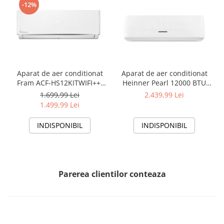
-12%
Aparat de aer conditionat
Aparat de aer conditionat
Fram ACF-HS12KITWIFI++,
Heinner Pearl 12000 BTU
12000 BTU, Wifi, Kit
Wi-Fi, Clasa A+++/A+++, AI
1.699,99 Lei
2.439,99 Lei
instalare inclus, Functie
Smart, functie Follow/Avoid
1.499,99 Lei
Sleep, Clasa A++
you, HAC-HS12EYEWIFI+++,
alb
INDISPONIBIL
INDISPONIBIL
Parerea clientilor conteaza