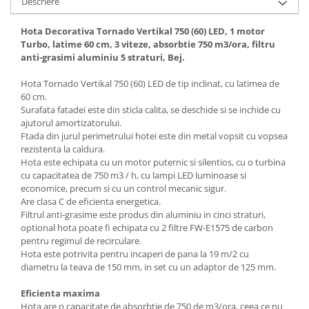
Descriere
Aparate de vidat
Accesorii
Hota Decorativa Tornado Vertikal 750 (60) LED, 1 motor
Turbo, latime 60 cm, 3 viteze, absorbtie 750 m3/ora, filtru
anti-grasimi aluminiu 5 straturi, Bej.
Hota Tornado Vertikal 750 (60) LED de tip inclinat, cu latimea de
60 cm.
Surafata fatadei este din sticla calita, se deschide si se inchide cu
ajutorul amortizatorului.
Ftada din jurul perimetrului hotei este din metal vopsit cu vopsea
rezistenta la caldura.
Hota este echipata cu un motor puternic si silentios, cu o turbina
cu capacitatea de 750 m3 / h, cu lampi LED luminoase si
economice, precum si cu un control mecanic sigur.
Are clasa C de eficienta energetica.
Filtrul anti-grasime este produs din aluminiu in cinci straturi,
optional hota poate fi echipata cu 2 filtre FW-E1575 de carbon
pentru regimul de recirculare.
Hota este potrivita pentru incaperi de pana la 19 m/2 cu
diametru la teava de 150 mm, in set cu un adaptor de 125 mm.
Eficienta maxima
Hota are o capacitate de absorbtie de 750 de m3/ora, ceea ce nu