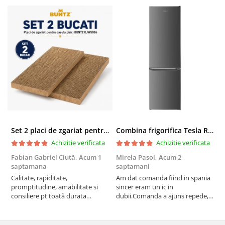
Set 2 placi de zgariat pentru casuta pisici BUNTZ KJW5086, compatibile cu casuta 59 x 28.5 x 35 cm
Combina frigorifica Tesla RC2600HXE, 262 l, Clasa E, Iluminare LED, dezghetare automata frigider, H 180 cm, Inox
Achizitie verificata
Achizitie verificata
Fabian Gabriel Ciută,
Acum 1
Mirela Pasol,
Acum 2
T
saptamana
saptamani
s
Calitate, rapiditate,
Am dat comanda fiind in spania
P
promptitudine, amabilitate si
sincer eram un ic in
consiliere pt toată durata
dubii.Comanda a ajuns repede,in
comenzii... recomand din toată
stare buna iar doamna care ne-a
inima ...
adus comanda super de
treaba,va multumesc pentru