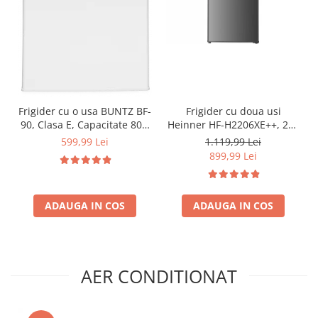
Frigider cu o usa BUNTZ BF-
Frigider cu doua usi
90, Clasa E, Capacitate 80L,
Heinner HF-H2206XE++, 206
Iluminare interioara,
l, Clasa E, lumina LED, 3
599,99 Lei
1.119,99 Lei
Compartiment gheata, H 83
rafturi de sticla, H 143 cm,
899,99 Lei
cm, Alb
Inox
ADAUGA IN COS
ADAUGA IN COS
AER CONDITIONAT