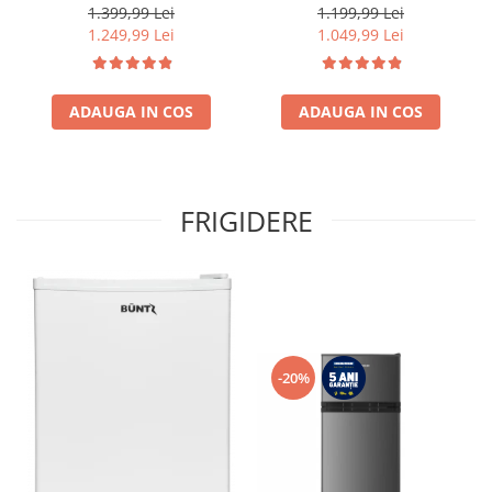
Clasa E, Dozator de apa,
Control electronic,
1.399,99 Lei
1.199,99 Lei
Control electronic cu
Iluminare LED, Usi
1.249,99 Lei
1.049,99 Lei
termostat ajustabil, Lumina
reversibile, Clasa E, H 180
LED, Usa reversibila, H 180
cm, Alb
cm, Gri antracit texturat
ADAUGA IN COS
ADAUGA IN COS
FRIGIDERE
-20%