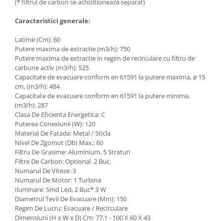
(* filtrul de carbon se achizitioneaza separat)
Caracteristici generale:
Latime (Cm): 60
Putere maxima de extractie (m3/h): 750
Putere maxima de extractie in regim de recirculare cu filtru de
carbune activ (m3/h): 525
Capacitate de evacuare conform en 61591 la putere maxima, ø 15
cm, (m3/h): 484
Capacitate de evacuare conform en 61591 la putere minima,
(m3/h): 287
Clasa De Eficienta Energetica: C
Puterea Conexiunii (W): 120
Material De Fatada: Metal / Sticla
Nivel De Zgomot (Db) Max.: 60
Filtru De Grasime: Aluminium, 5 Straturi
Filtre De Carbon: Optional. 2 Buc.
Numarul De Viteze: 3
Numarul De Motor: 1 Turbina
Iluminare: Smd Led, 2 Buc* 3 W
Diametrul Tevii De Evacuare (Mm): 150
Regim De Lucru: Evacuare / Recirculare
Dimensiuni (H x W x D) Cm: 77,1 - 100 X 60 X 43