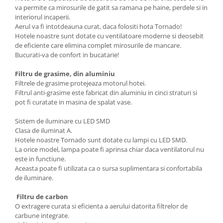
va permite ca mirosurile de gatit sa ramana pe haine, perdele si in
interiorul incaperii.
Aerul va fi intotdeauna curat, daca folositi hota Tornado!
Hotele noastre sunt dotate cu ventilatoare moderne si deosebit
de eficiente care elimina complet mirosurile de mancare.
Bucurati-va de confort in bucatarie!
Filtru de grasime, din aluminiu
Filtrele de grasime protejeaza motorul hotei.
Filtrul anti-grasime este fabricat din aluminiu in cinci straturi si
pot fi curatate in masina de spalat vase.
Sistem de iluminare cu LED SMD
Clasa de iluminat A.
Hotele noastre Tornado sunt dotate cu lampi cu LED SMD.
La orice model, lampa poate fi aprinsa chiar daca ventilatorul nu
este in functiune.
Aceasta poate fi utilizata ca o sursa suplimentara si confortabila
de iluminare.
Filtru de carbon
O extragere curata si eficienta a aerului datorita filtrelor de
carbune integrate.