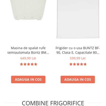
Masina de spalat rufe
Frigider cu o usa BUNTZ BF-
semiautomata Büntz BMS-
90, Clasa E, Capacitate 80L,
72, 7 Kg, Capacitate rufe
Iluminare interioara,
649,99 Lei
599,99 Lei
stoarcere 5Kg, 330 W,
Compartiment gheata, H 83
Alb/Albastru
cm, Alb
ADAUGA IN COS
ADAUGA IN COS
COMBINE FRIGORIFICE