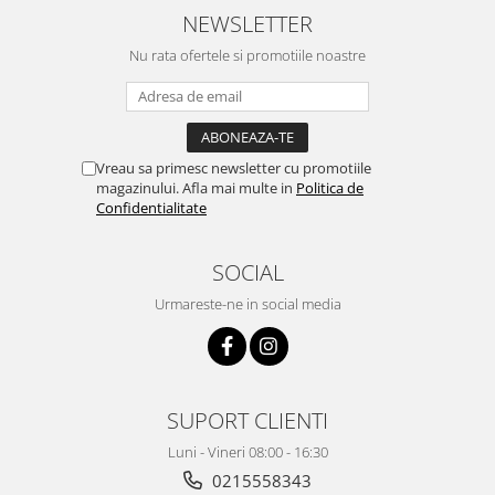
rapiditate si
NEWSLETTER
amabilitate,RECOMAND 100%
Nu rata ofertele si promotiile noastre
Vreau sa primesc newsletter cu promotiile
magazinului. Afla mai multe in
Politica de
Confidentialitate
SOCIAL
Urmareste-ne in social media
SUPORT CLIENTI
Luni - Vineri 08:00 - 16:30
0215558343