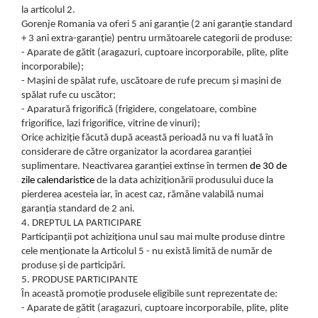
la articolul 2.
Gorenje Romania va oferi 5 ani garanție (2 ani garanție standard
+ 3 ani extra-garanție) pentru următoarele categorii de produse:
- Aparate de gătit (aragazuri, cuptoare incorporabile, plite, plite
incorporabile);
- Mașini de spălat rufe, uscătoare de rufe precum și mașini de
spălat rufe cu uscător;
- Aparatură frigorifică (frigidere, congelatoare, combine
frigorifice, lazi frigorifice, vitrine de vinuri);
Orice achiziție făcută după această perioadă nu va fi luată în
considerare de către organizator la acordarea garanției
suplimentare. Neactivarea garanției extinse în termen
de 30 de
zile calendaristice
de la data achiziționării produsului duce la
pierderea acesteia iar, în acest caz, rămâne valabilă numai
garanția standard de 2 ani.
4. DREPTUL LA PARTICIPARE
Participanții pot achiziționa unul sau mai multe produse dintre
cele menționate la Articolul 5 - nu există limită de număr de
produse și de participări.
5. PRODUSE PARTICIPANTE
În această promoție produsele eligibile sunt reprezentate de:
- Aparate de gătit (aragazuri, cuptoare incorporabile, plite, plite