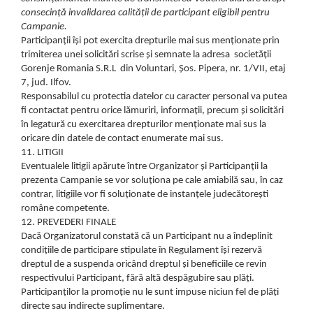
consecință invalidarea calității de participant eligibil pentru
Campanie.
Participanții își pot exercita drepturile mai sus menționate prin
trimiterea unei solicitări scrise și semnate la adresa societății
Gorenje Romania S.R.L din Voluntari, Șos. Pipera, nr. 1/VII, etaj
7, jud. Ilfov.
Responsabilul cu protectia datelor cu caracter personal va putea
fi contactat pentru orice lămuriri, informații, precum și solicitări
în legatură cu exercitarea drepturilor menționate mai sus la
oricare din datele de contact enumerate mai sus.
11. LITIGII
Eventualele litigii apărute între Organizator și Participanții la
prezenta Campanie se vor soluționa pe cale amiabilă sau, în caz
contrar, litigiile vor fi soluționate de instanțele judecătorești
române competente.
12. PREVEDERI FINALE
Dacă Organizatorul constată că un Participant nu a îndeplinit
condițiile de participare stipulate în Regulament își rezervă
dreptul de a suspenda oricând dreptul și beneficiile ce revin
respectivului Participant, fără altă despăgubire sau plăți.
Participanților la promoție nu le sunt impuse niciun fel de plăți
directe sau indirecte suplimentare.