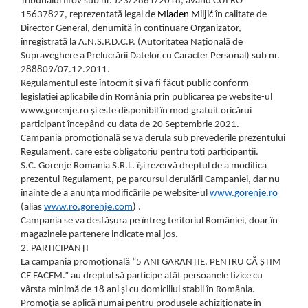
Tribunalul Ilfov sub nr. J23/2861/2018, având CUI RO
Accesorii masini de spalat
casa
Sandwich Maker
15637827, reprezentată legal de
Mladen Miljić
în calitate de
Uscatoare Rufe
Friteuze
Director General, denumită în continuare Organizator,
Furtunuri gradinarit.
înregistrată la A.N.S.P.D.C.P. (Autoritatea Națională de
Incorporabile
Prajitoare de Paine
Jocuri constructie
Supraveghere a Prelucrării Datelor cu Caracter Personal) sub nr.
Storcatoare
Aragazuri
288809/07.12.2011.
Jocuri de societate
Multicookere
Regulamentul este întocmit și va fi făcut public conform
Plite
Jocuri Familie
legislației aplicabile din România prin publicarea pe website-ul
Cuptoare electrice
Plite incorporabile
www.gorenje.ro și este disponibil în mod gratuit oricărui
Jucarii
Aparate de facut clatite
participant începând cu data de 20 Septembrie 2021.
Hote
Aparate de facut vafe
Jucarii
Campania promoțională se va derula sub prevederile prezentului
Hote incorporabile
Regulament, care este obligatoriu pentru toți participanții.
Gratare electrice
Lego
S.C. Gorenje Romania S.R.L. își rezervă dreptul de a modifica
Hote Insula
Masini de facut paine
Jucarii educative
prezentul Regulament, pe parcursul derulării Campaniei, dar nu
Racitoare Vinuri
Masini de tocat
înainte de a anunța modificările pe website-ul
www.gorenje.ro
Lampi de veghe copii
Oale si cratite
(alias
www.ro.gorenje.com
) .
Mobilier exterior
Campania se va desfășura pe întreg teritoriul României, doar în
Oale sub presiune.
magazinele partenere indicate mai jos.
Piscina
Aspiratoare
2. PARTICIPANȚI
Senzori gaz
La campania promoțională “5 ANI GARANȚIE. PENTRU CĂ ȘTIM
Aparate cafea si ceai
CE FACEM.” au dreptul să participe atât persoanele fizice cu
Stiinta si experimente
Espressoare
vârsta minimă de 18 ani și cu domiciliul stabil în România.
Cafetiere
Promoția se aplică numai pentru produsele achiziționate în
Trotinete