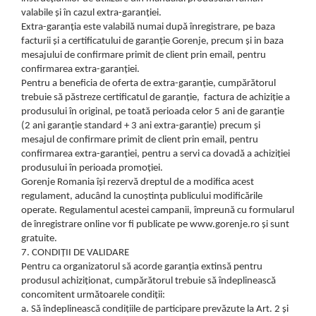
valabile și în cazul extra-garanției.
Extra-garanția este valabilă numai după înregistrare, pe baza
facturii și a certificatului de garanție Gorenje, precum și in baza
mesajului de confirmare primit de client prin email, pentru
confirmarea extra-garanției.
Pentru a beneficia de oferta de extra-garanție, cumpărătorul
trebuie să păstreze certificatul de garanție, factura de achiziție a
produsului în original, pe toată perioada celor 5 ani de garanție
(2 ani garanție standard + 3 ani extra-garanție) precum și
mesajul de confirmare primit de client prin email, pentru
confirmarea extra-garanției, pentru a servi ca dovadă a achiziției
produsului în perioada promoției.
Gorenje Romania își rezervă dreptul de a modifica acest
regulament, aducând la cunoștința publicului modificările
operate. Regulamentul acestei campanii, împreună cu formularul
de înregistrare online vor fi publicate pe www.gorenje.ro și sunt
gratuite.
7. CONDIȚII DE VALIDARE
Pentru ca organizatorul să acorde garanția extinsă pentru
produsul achiziționat, cumpărătorul trebuie să îndeplinească
concomitent următoarele condiții:
a. Să îndeplinească condițiile de participare prevăzute la Art. 2 și