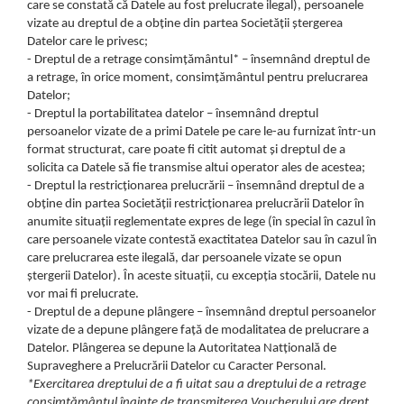
care se constată că Datele au fost prelucrate ilegal), persoanele
vizate au dreptul de a obține din partea Societății ștergerea
Datelor care le privesc;
- Dreptul de a retrage consimțământul* – însemnând dreptul de
a retrage, în orice moment, consimțământul pentru prelucrarea
Datelor;
- Dreptul la portabilitatea datelor – însemnând dreptul
persoanelor vizate de a primi Datele pe care le-au furnizat într-un
format structurat, care poate fi citit automat și dreptul de a
solicita ca Datele să fie transmise altui operator ales de acestea;
- Dreptul la restricționarea prelucrării – însemnând dreptul de a
obține din partea Societății restricționarea prelucrării Datelor în
anumite situații reglementate expres de lege (în special în cazul în
care persoanele vizate contestă exactitatea Datelor sau în cazul în
care prelucrarea este ilegală, dar persoanele vizate se opun
ștergerii Datelor). În aceste situații, cu excepția stocării, Datele nu
vor mai fi prelucrate.
- Dreptul de a depune plângere – însemnând dreptul persoanelor
vizate de a depune plângere față de modalitatea de prelucrare a
Datelor. Plângerea se depune la Autoritatea Natțională de
Supraveghere a Prelucrării Datelor cu Caracter Personal.
*Exercitarea dreptului de a fi uitat sau a dreptului de a retrage
consimțământul înainte de transmiterea Voucherului are drept