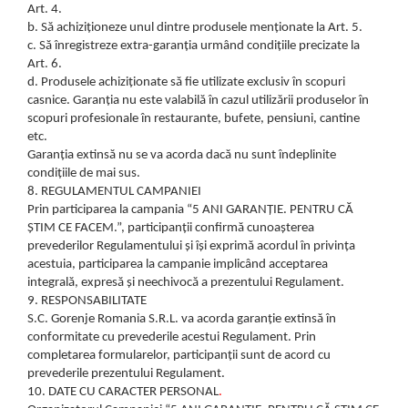
Art. 4.
b. Să achiziționeze unul dintre produsele menționate la Art. 5.
c. Să înregistreze extra-garanția urmând condițiile precizate la
Art. 6.
d. Produsele achiziționate să fie utilizate exclusiv în scopuri
casnice. Garanția nu este valabilă în cazul utilizării produselor în
scopuri profesionale în restaurante, bufete, pensiuni, cantine
etc.
Garanția extinsă nu se va acorda dacă nu sunt îndeplinite
condițiile de mai sus.
8. REGULAMENTUL CAMPANIEI
Prin participarea la campania “5 ANI GARANȚIE. PENTRU CĂ
ȘTIM CE FACEM.”, participanții confirmă cunoașterea
prevederilor Regulamentului și își exprimă acordul în privința
acestuia, participarea la campanie implicând acceptarea
integrală, expresă și neechivocă a prezentului Regulament.
9. RESPONSABILITATE
S.C. Gorenje Romania S.R.L. va acorda garanție extinsă în
conformitate cu prevederile acestui Regulament. Prin
completarea formularelor, participanții sunt de acord cu
prevederile prezentului Regulament.
10. DATE CU CARACTER PERSONAL
.