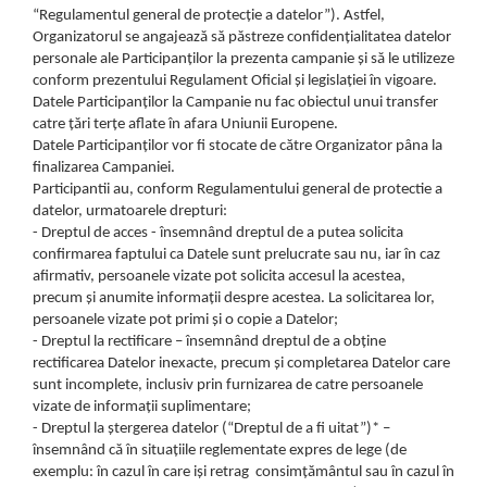
“Regulamentul general de protecție a datelor”). Astfel,
Organizatorul se angajează să păstreze confidențialitatea datelor
personale ale Participanților la prezenta campanie și să le utilizeze
conform prezentului Regulament Oficial și legislației în vigoare.
Datele Participanților la Campanie nu fac obiectul unui transfer
catre țări terțe aflate în afara Uniunii Europene.
Datele Participanților vor fi stocate de către Organizator pâna la
finalizarea Campaniei.
Participantii au, conform Regulamentului general de protectie a
datelor, urmatoarele drepturi:
- Dreptul de acces - însemnând dreptul de a putea solicita
confirmarea faptului ca Datele sunt prelucrate sau nu, iar în caz
afirmativ, persoanele vizate pot solicita accesul la acestea,
precum și anumite informații despre acestea. La solicitarea lor,
persoanele vizate pot primi și o copie a Datelor;
- Dreptul la rectificare – însemnând dreptul de a obține
rectificarea Datelor inexacte, precum și completarea Datelor care
sunt incomplete, inclusiv prin furnizarea de catre persoanele
vizate de informații suplimentare;
- Dreptul la ștergerea datelor (“Dreptul de a fi uitat”)* –
însemnând că în situațiile reglementate expres de lege (de
exemplu: în cazul în care iși retrag consimțământul sau în cazul în