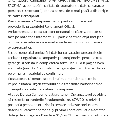
Organizatorul Campaniei “5 ANI GARANȚIE. PENTRU CĂ ȘTIM CE
FACEM.” actionează in calitate de operator de date cu caracter
personal (“Operator”) pentru adresa de e-mail pusă la dispoziție
de către Participanti.
Prin înscrierea la Campanie, participanții sunt de acord cu
prevederile prezentului Regulament Oficial.
Prelucrarea datelor cu caracter personal de către Operator se
face pe baza consimțământului partiicipanților exprimat prin
completarea adresei de e-mail în vederea primirii confirmării
extra-garanției.
Scopul general al prelucrării datelor cu caracter personal este
acela de Organizare a campaniei promoționale pentru extra-
garanție si constă în completarea formularului din pagina web
alăturată (numită “Formular 5 ani garanție”) și în transmiterea
pe e-mail a mesajului de confirmare.
Lipsa acordului pentru scopul mai sus-menționat duce la
imposibilitatea Organizatorului de a transmite Participantilor
mesajul de confirmare aferent campaniei.
Atât pe Durata Campaniei cât și ulterior, Organizatorul se obligă
să respecte prevederile Regulamentul nr. 679/2016 privind
protecția persoanelor fizice în ceea ce privește prelucrarea
datelor cu caracter personal și privind libera circulație a acestor
date și de abrogare a Directivei 95/46/CE (denumit în continuare