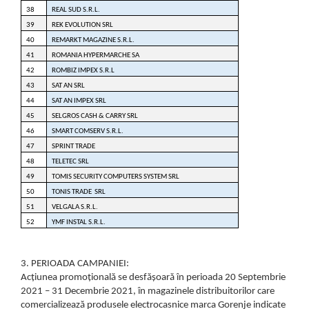
38
REAL SUD S.R.L.
39
REK EVOLUTION SRL
40
REMARKT MAGAZINE S.R.L.
41
ROMANIA HYPERMARCHE SA
42
ROMBIZ IMPEX S.R.L
43
SAT AN SRL
44
SAT AN IMPEX SRL
45
SELGROS CASH & CARRY SRL
46
SMART COMSERV S.R.L.
47
SPRINT TRADE
48
TELETEC SRL
49
TOMIS SECURITY COMPUTERS SYSTEM SRL
50
TONIS TRADE SRL
51
VELGALA S.R.L.
52
YMF INSTAL S.R.L.
3. PERIOADA CAMPANIEI:
Acțiunea promoțională se desfășoară în perioada 20 Septembrie
2021 – 31 Decembrie 2021, în magazinele distribuitorilor care
comercializează produsele electrocasnice marca Gorenje indicate