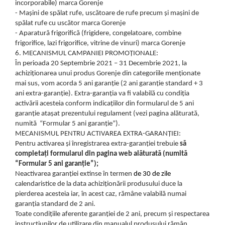
incorporabile) marca Gorenje
- Mașini de spălat rufe, uscătoare de rufe precum și mașini de
spălat rufe cu uscător marca Gorenje
- Aparatură frigorifică (frigidere, congelatoare, combine
frigorifice, lazi frigorifice, vitrine de vinuri) marca Gorenje
6. MECANISMUL CAMPANIEI PROMOȚIONALE:
În perioada 20 Septembrie 2021 – 31 Decembrie 2021, la
achiziționarea unui produs Gorenje din categoriile menționate
mai sus, vom acorda 5 ani garanție (2 ani garanție standard + 3
ani extra-garanție). Extra-garanția va fi valabilă cu condiția
activării acesteia conform indicațiilor din formularul de 5 ani
garanție atașat prezentului regulament (vezi pagina alăturată,
numită “Formular 5 ani garanție”).
MECANISMUL PENTRU ACTIVAREA EXTRA-GARANȚIEI:
Pentru activarea și înregistrarea extra-garanției trebuie
să
completați formularul din pagina web al
ăturată (numită
“Formular 5 ani garan
ție”);
Neactivarea garanției extinse în termen
de 30 de zile
calendaristice de la data achiziționării produsului duce la
pierderea acesteia iar, în acest caz, rămâne valabilă numai
garanția standard de 2 ani.
Toate condițiile aferente garanției de 2 ani, precum și respectarea
instrucțiunilor de utilizare din manualul produsului rămân