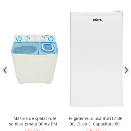
Masina de spalat rufe
Frigider cu o usa BUNTZ BF-
semiautomata Büntz BMS-
90, Clasa E, Capacitate 80L,
72, 7 Kg, Capacitate rufe
Iluminare interioara,
649,99 Lei
599,99 Lei