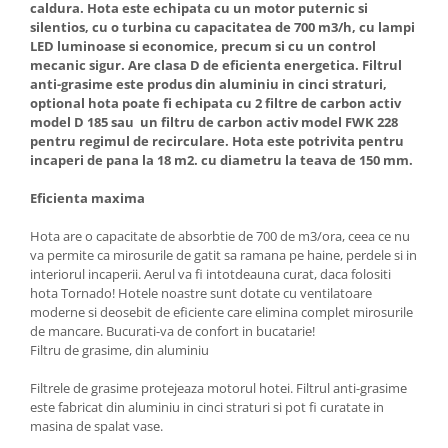
caldura. Hota este echipata cu un motor puternic si
Aparate de vidat
silentios, cu o turbina cu capacitatea de 700 m3/h, cu lampi
Accesorii
LED luminoase si economice, precum si cu un control
mecanic sigur. Are clasa D de eficienta energetica. Filtrul
anti-grasime este produs din aluminiu in cinci straturi,
optional hota poate fi echipata cu 2 filtre de carbon activ
model D 185 sau un filtru de carbon activ model FWK 228
pentru regimul de recirculare. Hota este potrivita pentru
incaperi de pana la 18 m2. cu diametru la teava de 150 mm.
Eficienta maxima
Hota are o capacitate de absorbtie de 700 de m3/ora, ceea ce nu
va permite ca mirosurile de gatit sa ramana pe haine, perdele si in
interiorul incaperii. Aerul va fi intotdeauna curat, daca folositi
hota Tornado! Hotele noastre sunt dotate cu ventilatoare
moderne si deosebit de eficiente care elimina complet mirosurile
de mancare. Bucurati-va de confort in bucatarie!
Filtru de grasime, din aluminiu
Filtrele de grasime protejeaza motorul hotei. Filtrul anti-grasime
este fabricat din aluminiu in cinci straturi si pot fi curatate in
masina de spalat vase.