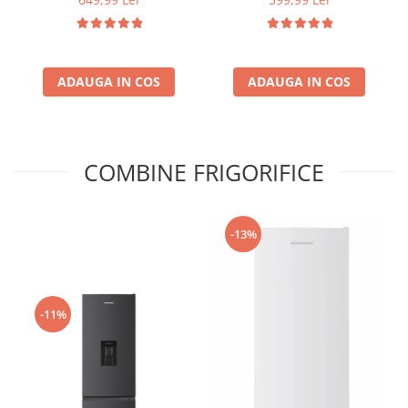
stoarcere 5Kg, 330 W,
Compartiment gheata, H 83
Alb/Albastru
cm, Alb
ADAUGA IN COS
ADAUGA IN COS
COMBINE FRIGORIFICE
-13%
-11%