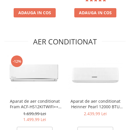
ADAUGA IN COS
ADAUGA IN COS
AER CONDITIONAT
-12%
Aparat de aer conditionat
Aparat de aer conditionat
Fram ACF-HS12KITWIFI++,
Heinner Pearl 12000 BTU
12000 BTU, Wifi, Kit
Wi-Fi, Clasa A+++/A+++, AI
1.699,99 Lei
2.439,99 Lei
instalare inclus, Functie
Smart, functie Follow/Avoid
1.499,99 Lei
Sleep, Clasa A++
you, HAC-HS12EYEWIFI+++,
alb