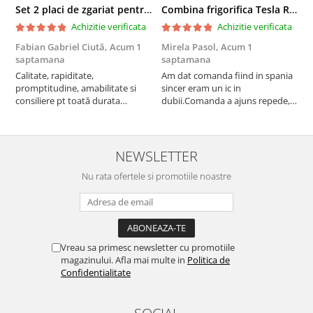
Set 2 placi de zgariat pentru casuta pisici BUNTZ KJW5086, compatibile cu casuta 59 x 28.5 x 35 cm
Combina frigorifica Tesla RC2600HXE, 262 l, Clasa E, Iluminare LED, dezghetare automata frigider, H 180 cm, Inox
Achizitie verificata
Achizitie verificata
Fabian Gabriel Ciută,
Acum 1
Mirela Pasol,
Acum 1
T
saptamana
saptamana
s
Calitate, rapiditate,
Am dat comanda fiind in spania
P
promptitudine, amabilitate si
sincer eram un ic in
consiliere pt toată durata
dubii.Comanda a ajuns repede,in
comenzii... recomand din toată
stare buna iar doamna care ne-a
inima ...
adus comanda super de
treaba,va multumesc pentru
rapiditate si
NEWSLETTER
amabilitate,RECOMAND 100%
Nu rata ofertele si promotiile noastre
Vreau sa primesc newsletter cu promotiile
magazinului. Afla mai multe in
Politica de
Confidentialitate