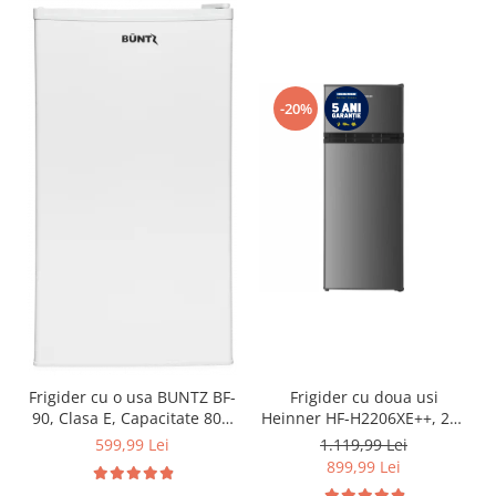
-20%
Frigider cu o usa BUNTZ BF-
Frigider cu doua usi
90, Clasa E, Capacitate 80L,
Heinner HF-H2206XE++, 206
Iluminare interioara,
l, Clasa E, lumina LED, 3
599,99 Lei
1.119,99 Lei
Compartiment gheata, H 83
rafturi de sticla, H 143 cm,
899,99 Lei
cm, Alb
Inox