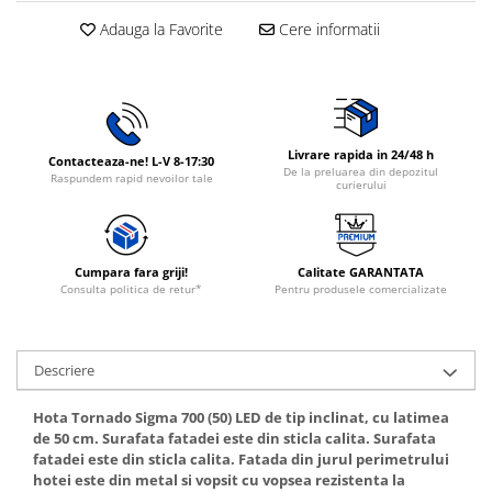
Rasnite de cafea
Adauga la Favorite
Cere informatii
Ustensile gatit
Fierbatoare de apa
Vesela
Aparate de curatat cu abur
Produse pentru par
Perii rotative
Livrare rapida in 24/48 h
Contacteaza-ne! L-V 8-17:30
De la preluarea din depozitul
Ingrijire personala
Raspundem rapid nevoilor tale
curierului
Masini de tuns si barbierit
Uscatoare de par
Masini de tuns parul
Cumpara fara griji!
Calitate GARANTATA
Consulta politica de retur*
Pentru produsele comercializate
Periute de dinti electrice
Placi de indreptat parul
Epilatoare
Descriere
Masini de tuns si barbierit
Aparate de calcat cu aburi.
Hota Tornado Sigma 700 (50) LED de tip inclinat, cu latimea
de 50 cm. Surafata fatadei este din sticla calita. Surafata
Aparate de masaj
fatadei este din sticla calita. Fatada din jurul perimetrului
Accesorii aspiratoare
hotei este din metal si vopsit cu vopsea rezistenta la