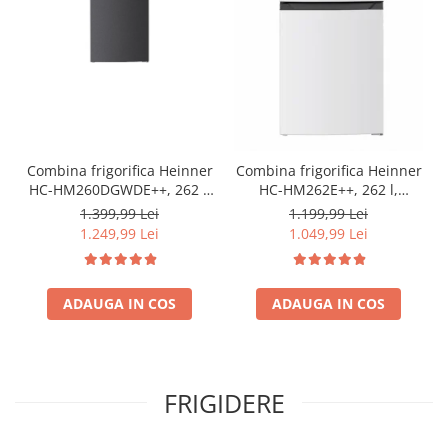
Combina frigorifica Heinner
Combina frigorifica Heinner
HC-HM260DGWDE++, 262 l,
HC-HM262E++, 262 l,
Clasa E, Dozator de apa,
Control electronic,
1.399,99 Lei
1.199,99 Lei
Control electronic cu
Iluminare LED, Usi
1.249,99 Lei
1.049,99 Lei
termostat ajustabil, Lumina
reversibile, Clasa E, H 180
LED, Usa reversibila, H 180
cm, Alb
cm, Gri antracit texturat
ADAUGA IN COS
ADAUGA IN COS
FRIGIDERE