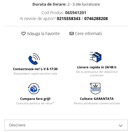
Durata de livrare:
2 - 3 zile lucratoare
Rasnite de cafea
Ustensile gatit
Cod Produs:
065941201
Fierbatoare de apa
Vesela
Ai nevoie de ajutor?
0215558343
/
0746288208
Aparate de curatat cu abur
Produse pentru par
Adauga la Favorite
Cere informatii
Perii rotative
Ingrijire personala
Masini de tuns si barbierit
Uscatoare de par
Livrare rapida in 24/48 h
Contacteaza-ne! L-V 8-17:30
Masini de tuns parul
De la preluarea din depozitul
Raspundem rapid nevoilor tale
curierului
Periute de dinti electrice
Placi de indreptat parul
Epilatoare
Cumpara fara griji!
Calitate GARANTATA
Masini de tuns si barbierit
Consulta politica de retur*
Pentru produsele comercializate
Aparate de calcat cu aburi.
Aparate de masaj
Descriere
Accesorii aspiratoare