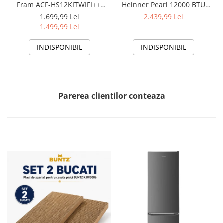
Fram ACF-HS12KITWIFI++,
Heinner Pearl 12000 BTU
12000 BTU, Wifi, Kit
Wi-Fi, Clasa A+++/A+++, AI
1.699,99 Lei
2.439,99 Lei
instalare inclus, Functie
Smart, functie Follow/Avoid
1.499,99 Lei
Sleep, Clasa A++
you, HAC-HS12EYEWIFI+++,
alb
INDISPONIBIL
INDISPONIBIL
Parerea clientilor conteaza