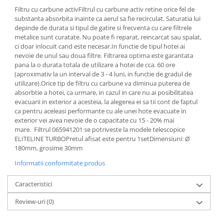
Aparate de vidat
Filtru cu carbune activFiltrul cu carbune activ retine orice fel de
substanta absorbita inainte ca aerul sa fie recirculat. Saturatia lui
Accesorii
depinde de durata si tipul de gatire si frecventa cu care filtrele
metalice sunt curatate. Nu poate fi reparat, reincarcat sau spalat,
ci doar inlocuit cand este necesar.In functie de tipul hotei ai
nevoie de unul sau doua filtre. Filtrarea optima este garantata
pana la o durata totala de utilizare a hotei de cca. 60 ore
(aproximativ la un interval de 3 - 4 luni, in functie de gradul de
utilizare).Orice tip de filtru cu carbune va diminua puterea de
absorbtie a hotei, ca urmare, in cazul in care nu ai posibilitatea
evacuarii in exterior a acesteia, la alegerea ei sa tii cont de faptul
ca pentru aceleasi performante cu ale unei hote evacuate in
exterior vei avea nevoie de o capacitate cu 15 - 20% mai
mare. Filtrul 065941201 se potriveste la modele telescopice
ELITELINE TURBOPretul afisat este pentru 1setDimensiuni: Ø
180mm, grosime 30mm
Informatii conformitate produs
Caracteristici
Review-uri
(0)