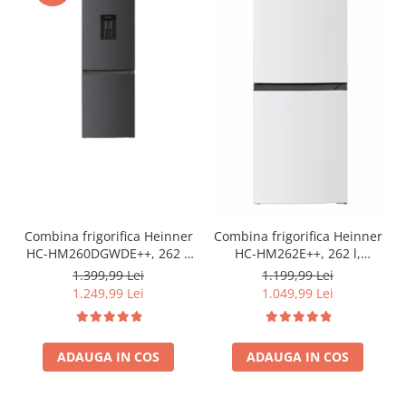
Combina frigorifica Heinner
Combina frigorifica Heinner
HC-HM260DGWDE++, 262 l,
HC-HM262E++, 262 l,
Clasa E, Dozator de apa,
Control electronic,
1.399,99 Lei
1.199,99 Lei
Control electronic cu
Iluminare LED, Usi
1.249,99 Lei
1.049,99 Lei
termostat ajustabil, Lumina
reversibile, Clasa E, H 180
LED, Usa reversibila, H 180
cm, Alb
cm, Gri antracit texturat
ADAUGA IN COS
ADAUGA IN COS