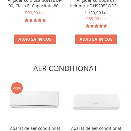
Frigider cu o usa BUNTZ BF-
Frigider cu doua usi
90, Clasa E, Capacitate 80L,
Heinner HF-HS205SWDE++,
Iluminare interioara,
206 l, Dozator de apa,
599,99 Lei
1.139,99 Lei
Compartiment gheata, H 83
Iluminare LED, H 143.4 cm,
959,99 Lei
cm, Alb
Clasa E, Argintiu
ADAUGA IN COS
ADAUGA IN COS
AER CONDITIONAT
-12%
Aparat de aer conditionat
Aparat de aer conditionat