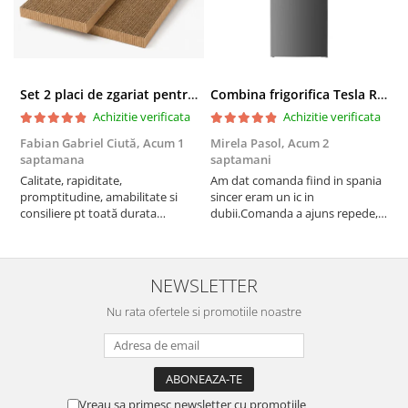
Set 2 placi de zgariat pentru casuta pisici BUNTZ KJW5086, compatibile cu casuta 59 x 28.5 x 35 cm
Combina frigorifica Tesla RC2600HXE, 262 l, Clasa E, Iluminare LED, dezghetare automata frigider, H 180 cm, Inox
Achizitie verificata
Achizitie verificata
Fabian Gabriel Ciută,
Acum 1
Mirela Pasol,
Acum 2
T
saptamana
saptamani
s
Calitate, rapiditate,
Am dat comanda fiind in spania
P
promptitudine, amabilitate si
sincer eram un ic in
consiliere pt toată durata
dubii.Comanda a ajuns repede,in
comenzii... recomand din toată
stare buna iar doamna care ne-a
inima ...
adus comanda super de
treaba,va multumesc pentru
rapiditate si
NEWSLETTER
amabilitate,RECOMAND 100%
Nu rata ofertele si promotiile noastre
Vreau sa primesc newsletter cu promotiile