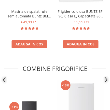
Masina de spalat rufe
Frigider cu o usa BUNTZ BF-
semiautomata Büntz BMS-
90, Clasa E, Capacitate 80L,
72, 7 Kg, Capacitate rufe
Iluminare interioara,
649,99 Lei
599,99 Lei
stoarcere 5Kg, 330 W,
Compartiment gheata, H 83
Alb/Albastru
cm, Alb
ADAUGA IN COS
ADAUGA IN COS
COMBINE FRIGORIFICE
-13%
-11%