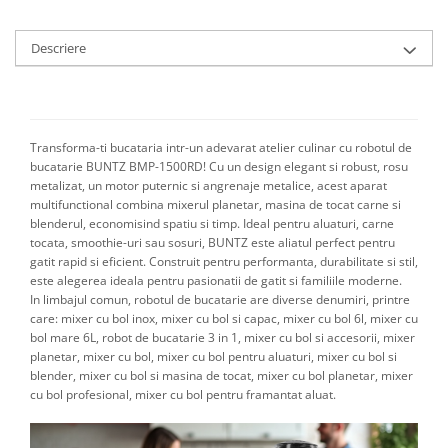
Aparate de vidat
Accesorii
Descriere
Transforma-ti bucataria intr-un adevarat atelier culinar cu robotul de
bucatarie BUNTZ BMP-1500RD! Cu un design elegant si robust, rosu
metalizat, un motor puternic si angrenaje metalice, acest aparat
multifunctional combina mixerul planetar, masina de tocat carne si
blenderul, economisind spatiu si timp. Ideal pentru aluaturi, carne
tocata, smoothie-uri sau sosuri, BUNTZ este aliatul perfect pentru
gatit rapid si eficient. Construit pentru performanta, durabilitate si stil,
este alegerea ideala pentru pasionatii de gatit si familiile moderne.
In limbajul comun, robotul de bucatarie are diverse denumiri, printre
care: mixer cu bol inox, mixer cu bol si capac, mixer cu bol 6l, mixer cu
bol mare 6L, robot de bucatarie 3 in 1, mixer cu bol si accesorii, mixer
planetar, mixer cu bol, mixer cu bol pentru aluaturi, mixer cu bol si
blender, mixer cu bol si masina de tocat, mixer cu bol planetar, mixer
cu bol profesional, mixer cu bol pentru framantat aluat.