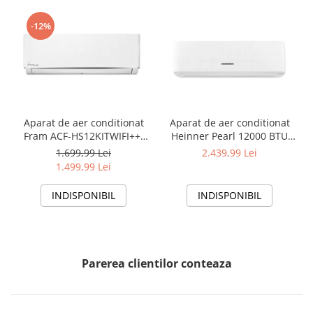
-12%
Aparat de aer conditionat
Aparat de aer conditionat
Fram ACF-HS12KITWIFI++,
Heinner Pearl 12000 BTU
12000 BTU, Wifi, Kit
Wi-Fi, Clasa A+++/A+++, AI
1.699,99 Lei
2.439,99 Lei
instalare inclus, Functie
Smart, functie Follow/Avoid
1.499,99 Lei
Sleep, Clasa A++
you, HAC-HS12EYEWIFI+++,
alb
INDISPONIBIL
INDISPONIBIL
Parerea clientilor conteaza