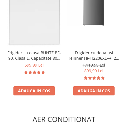
Frigider cu o usa BUNTZ BF-
Frigider cu doua usi
90, Clasa E, Capacitate 80L,
Heinner HF-H2206XE++, 206
Iluminare interioara,
l, Clasa E, lumina LED, 3
599,99 Lei
1.119,99 Lei
Compartiment gheata, H 83
rafturi de sticla, H 143 cm,
899,99 Lei
cm, Alb
Inox
ADAUGA IN COS
ADAUGA IN COS
AER CONDITIONAT