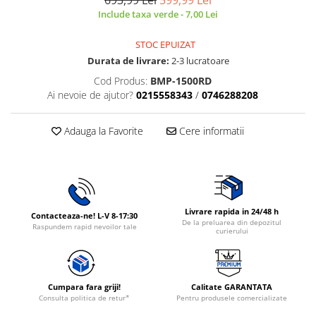
Include taxa verde - 7,00 Lei
Rasnite de cafea
Ustensile gatit
Fierbatoare de apa
Vesela
STOC EPUIZAT
Aparate de curatat cu abur
Durata de livrare:
2-3 lucratoare
Produse pentru par
Cod Produs:
BMP-1500RD
Ai nevoie de ajutor?
0215558343
/
0746288208
Perii rotative
Ingrijire personala
Adauga la Favorite
Cere informatii
Masini de tuns si barbierit
Uscatoare de par
Masini de tuns parul
Periute de dinti electrice
Placi de indreptat parul
Livrare rapida in 24/48 h
Contacteaza-ne! L-V 8-17:30
De la preluarea din depozitul
Epilatoare
Raspundem rapid nevoilor tale
curierului
Masini de tuns si barbierit
Aparate de calcat cu aburi.
Aparate de masaj
Cumpara fara griji!
Calitate GARANTATA
Consulta politica de retur*
Pentru produsele comercializate
Accesorii aspiratoare