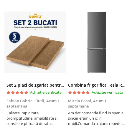
Set 2 placi de zgariat pentru casuta pisici BUNTZ KJW5086, compatibile cu casuta 59 x 28.5 x 35 cm
Combina frigorifica Tesla RC2600HXE, 262 l, Clasa E, Iluminare LED, dezghetare automata frigider, H 180 cm, Inox
Achizitie verificata
Achizitie verificata
Fabian Gabriel Ciută,
Acum 1
Mirela Pasol,
Acum 1
T
saptamana
saptamana
s
Calitate, rapiditate,
Am dat comanda fiind in spania
P
promptitudine, amabilitate si
sincer eram un ic in
consiliere pt toată durata
dubii.Comanda a ajuns repede,in
comenzii... recomand din toată
stare buna iar doamna care ne-a