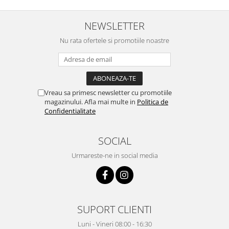
inima ...
adus comanda super de
treaba,va multumesc pentru
rapiditate si
NEWSLETTER
amabilitate,RECOMAND 100%
Nu rata ofertele si promotiile noastre
Vreau sa primesc newsletter cu promotiile
magazinului. Afla mai multe in
Politica de
Confidentialitate
SOCIAL
Urmareste-ne in social media
SUPORT CLIENTI
Luni - Vineri 08:00 - 16:30