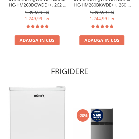
HC-HM260DGWDE++, 262 l,
HC-HM260BKWDE++, 260 l,
Clasa E, Dozator de apa,
Clasa E, Lumina LED,
1.399,99 Lei
1.399,99 Lei
Control electronic cu
Dozator de apa, Usi
1.249,99 Lei
1.244,99 Lei
termostat ajustabil, Lumina
reversibile Negru
LED, 3 rafturi din sticla
frigider, 3 sertare
congelator, Usa reversibila
ADAUGA IN COS
ADAUGA IN COS
FRIGIDERE
-20%