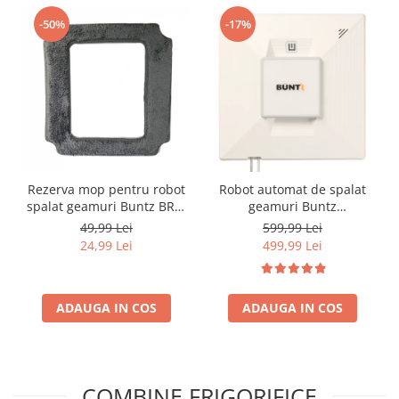
-50%
-17%
Rezerva mop pentru robot
Robot automat de spalat
spalat geamuri Buntz BRC-
geamuri Buntz
J2
WindowGlow BRC-J2–
49,99 Lei
599,99 Lei
Putere de 72W, 2500Pa,
24,99 Lei
499,99 Lei
tehnologie duala de
pulverizare, sistem anti-
urme și control inteligent,
ADAUGA IN COS
ADAUGA IN COS
Alb
COMBINE FRIGORIFICE