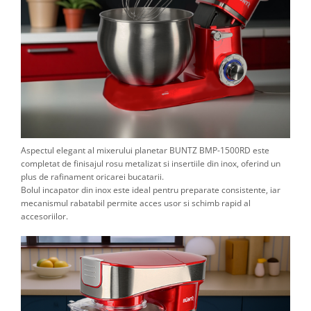
Aspectul elegant al mixerului planetar BUNTZ BMP-1500RD este
completat de finisajul rosu metalizat si insertiile din inox, oferind un
plus de rafinament oricarei bucatarii.
Bolul incapator din inox este ideal pentru preparate consistente, iar
mecanismul rabatabil permite acces usor si schimb rapid al
accesoriilor.