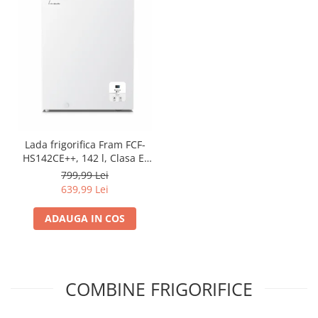
Lada frigorifica Fram FCF-
HS142CE++, 142 l, Clasa E,
Convertibil
799,99 Lei
Frigider/Congelator, Control
639,99 Lei
electronic, Display digital,
Alb
ADAUGA IN COS
COMBINE FRIGORIFICE