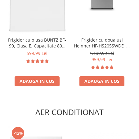
Frigider cu o usa BUNTZ BF-
Frigider cu doua usi
90, Clasa E, Capacitate 80L,
Heinner HF-HS205SWDE++,
Iluminare interioara,
206 l, Dozator de apa,
599,99 Lei
1.139,99 Lei
Compartiment gheata, H 83
Iluminare LED, H 143.4 cm,
959,99 Lei
cm, Alb
Clasa E, Argintiu
ADAUGA IN COS
ADAUGA IN COS
AER CONDITIONAT
-12%