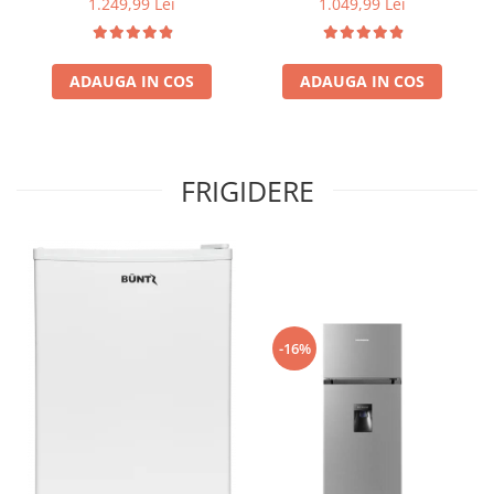
1.249,99 Lei
1.049,99 Lei
termostat ajustabil, Lumina
reversibile, Clasa E, H 180
LED, Usa reversibila, H 180
cm, Alb
cm, Gri antracit texturat
ADAUGA IN COS
ADAUGA IN COS
FRIGIDERE
-16%