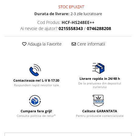
Rasnite de cafea
STOC EPUIZAT
Ustensile gatit
Durata de livrare:
2-3 zile lucratoare
Fierbatoare de apa
Vesela
Aparate de curatat cu abur
Cod Produs:
HCF-HS248EE++
Ai nevoie de ajutor?
0215558343
/
0746288208
Produse pentru par
Perii rotative
Adauga la Favorite
Cere informatii
Ingrijire personala
Masini de tuns si barbierit
Uscatoare de par
Masini de tuns parul
Livrare rapida in 24/48 h
Contacteaza-ne! L-V 8-17:30
Periute de dinti electrice
De la preluarea din depozitul
Raspundem rapid nevoilor tale
curierului
Placi de indreptat parul
Epilatoare
Masini de tuns si barbierit
Cumpara fara griji!
Calitate GARANTATA
Aparate de calcat cu aburi.
Consulta politica de retur*
Pentru produsele comercializate
Aparate de masaj
Accesorii aspiratoare