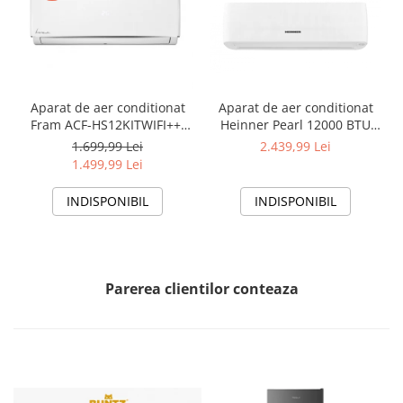
Aparat de aer conditionat
Aparat de aer conditionat
Fram ACF-HS12KITWIFI++,
Heinner Pearl 12000 BTU
12000 BTU, Wifi, Kit
Wi-Fi, Clasa A+++/A+++, AI
1.699,99 Lei
2.439,99 Lei
instalare inclus, Functie
Smart, functie Follow/Avoid
1.499,99 Lei
Sleep, Clasa A++
you, HAC-HS12EYEWIFI+++,
alb
INDISPONIBIL
INDISPONIBIL
Parerea clientilor conteaza