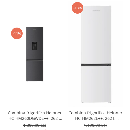
-13%
-11%
Combina frigorifica Heinner
Combina frigorifica Heinner
HC-HM260DGWDE++, 262 l,
HC-HM262E++, 262 l,
Clasa E, Dozator de apa,
Control electronic,
1.399,99 Lei
1.199,99 Lei
Control electronic cu
Iluminare LED, Usi