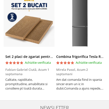
Set 2 placi de zgariat pentru casuta pisici BUNTZ KJW5086, compatibile cu casuta 59 x 28.5 x 35 cm
Combina frigorifica Tesla RC2600HXE, 262 l, Clasa E, Iluminare LED, dezghetare automata frigider, H 180 cm, Inox
Achizitie verificata
Achizitie verificata
Fabian Gabriel Ciută,
Acum 1
Mirela Pasol,
Acum 2
T
saptamana
saptamani
s
Calitate, rapiditate,
Am dat comanda fiind in spania
P
promptitudine, amabilitate si
sincer eram un ic in
consiliere pt toată durata
dubii.Comanda a ajuns repede,in
comenzii... recomand din toată
stare buna iar doamna care ne-a
inima ...
adus comanda super de
treaba,va multumesc pentru
rapiditate si
NEWSLETTER