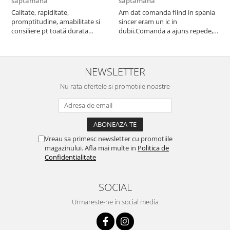
saptamana
saptamana
s
Calitate, rapiditate,
Am dat comanda fiind in spania
P
promptitudine, amabilitate si
sincer eram un ic in
consiliere pt toată durata
dubii.Comanda a ajuns repede,in
comenzii... recomand din toată
stare buna iar doamna care ne-a
inima ...
adus comanda super de
treaba,va multumesc pentru
rapiditate si
NEWSLETTER
amabilitate,RECOMAND 100%
Nu rata ofertele si promotiile noastre
Vreau sa primesc newsletter cu promotiile
magazinului. Afla mai multe in
Politica de
Confidentialitate
SOCIAL
Urmareste-ne in social media