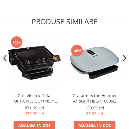
PRODUSE SIMILARE
-22%
-46%
Grill electric Tefal
Gratar electric Heinner
OPTIGRILL GC714834,
AriaGrill HEG-F1000SL,
2000W, 6 programe
1000W; placi fixe turnate 27
871,99 Lei
159,99 Lei
automate de gatit, Senzor
X 23 cm, invelis
679,99 Lei
85,99 Lei
automat pentru gatit, Placi
antiaderent, maner rece,
detasabile, Negru
Indicator luminos, tava
ADAUGA IN COS
ADAUGA IN COS
pentru colectare ulei,