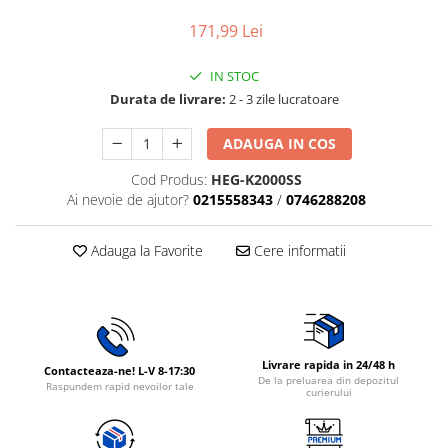
Rasnite de cafea
Ustensile gatit
171,99 Lei
Fierbatoare de apa
Vesela
Aparate de curatat cu abur
IN STOC
Durata de livrare:
2 - 3 zile lucratoare
Produse pentru par
Perii rotative
ADAUGA IN COS
Ingrijire personala
Cod Produs:
HEG-K2000SS
Masini de tuns si barbierit
Ai nevoie de ajutor?
0215558343
/
0746288208
Uscatoare de par
Masini de tuns parul
Adauga la Favorite
Cere informatii
Periute de dinti electrice
Placi de indreptat parul
Epilatoare
Masini de tuns si barbierit
Livrare rapida in 24/48 h
Contacteaza-ne! L-V 8-17:30
Aparate de calcat cu aburi.
De la preluarea din depozitul
Raspundem rapid nevoilor tale
curierului
Aparate de masaj
Accesorii aspiratoare