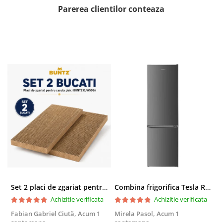
Parerea clientilor conteaza
Set 2 placi de zgariat pentru casuta pisici BUNTZ KJW5086, compatibile cu casuta 59 x 28.5 x 35 cm
Combina frigorifica Tesla RC2600HXE, 262 l, Clasa E, Iluminare LED, dezghetare automata frigider, H 180 cm, Inox
Achizitie verificata
Achizitie verificata
Fabian Gabriel Ciută,
Acum 1
Mirela Pasol,
Acum 1
T