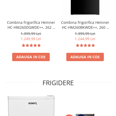
Combina frigorifica Heinner
Combina frigorifica Heinner
HC-HM260DGWDE++, 262 l,
HC-HM260BKWDE++, 260 l,
Clasa E, Dozator de apa,
Clasa E, Lumina LED,
1.399,99 Lei
1.399,99 Lei
Control electronic cu
Dozator de apa, Usi
1.249,99 Lei
1.244,99 Lei
termostat ajustabil, Lumina
reversibile Negru
LED, 3 rafturi din sticla
frigider, 3 sertare
congelator, Usa reversibila
ADAUGA IN COS
ADAUGA IN COS
FRIGIDERE