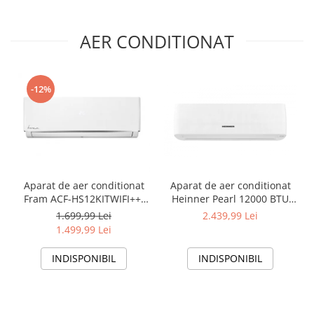
AER CONDITIONAT
-12%
Aparat de aer conditionat
Aparat de aer conditionat
Fram ACF-HS12KITWIFI++,
Heinner Pearl 12000 BTU
12000 BTU, Wifi, Kit
Wi-Fi, Clasa A+++/A+++, AI
1.699,99 Lei
2.439,99 Lei
instalare inclus, Functie
Smart, functie Follow/Avoid
1.499,99 Lei
Sleep, Clasa A++
you, HAC-HS12EYEWIFI+++,
alb
INDISPONIBIL
INDISPONIBIL