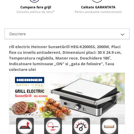
Aparate de vidat
Cumpara fara griji!
Calitate GARANTATA
Accesorii
Consulta politica de retur*
Pentru produsele comercializate
Descriere
rill electric Heinner SunsetGrill HEG-K2000SS, 2000W, Placi
fixe cu invelis antiaderent, Dimensiuni placi: 30 X 24.9 cm,
Temperatura reglabila, Maner rece, Deschidere 180˚,
Indicatoare luminoase „ON” si „gata de folosire”, Tava
colectare ulei