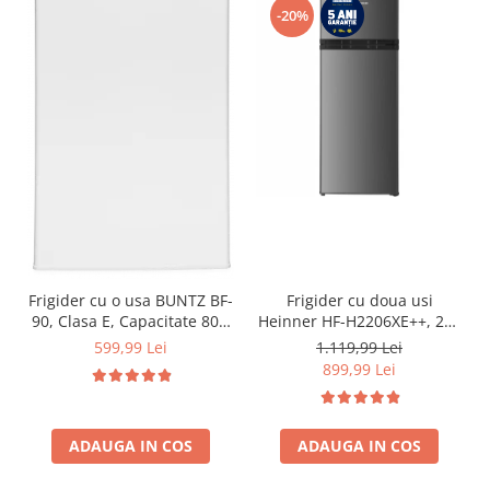
-20%
Frigider cu o usa BUNTZ BF-
Frigider cu doua usi
90, Clasa E, Capacitate 80L,
Heinner HF-H2206XE++, 206
Iluminare interioara,
l, Clasa E, lumina LED, 3
599,99 Lei
1.119,99 Lei
Compartiment gheata, H 83
rafturi de sticla, H 143 cm,
899,99 Lei
cm, Alb
Inox
ADAUGA IN COS
ADAUGA IN COS