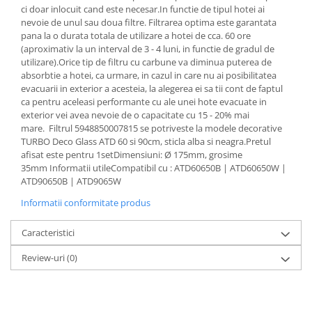
Aparate de vidat
ci doar inlocuit cand este necesar.In functie de tipul hotei ai
nevoie de unul sau doua filtre. Filtrarea optima este garantata
Accesorii
pana la o durata totala de utilizare a hotei de cca. 60 ore
(aproximativ la un interval de 3 - 4 luni, in functie de gradul de
utilizare).Orice tip de filtru cu carbune va diminua puterea de
absorbtie a hotei, ca urmare, in cazul in care nu ai posibilitatea
evacuarii in exterior a acesteia, la alegerea ei sa tii cont de faptul
ca pentru aceleasi performante cu ale unei hote evacuate in
exterior vei avea nevoie de o capacitate cu 15 - 20% mai
mare. Filtrul 5948850007815 se potriveste la modele decorative
TURBO Deco Glass ATD 60 si 90cm, sticla alba si neagra.Pretul
afisat este pentru 1setDimensiuni: Ø 175mm, grosime
35mm Informatii utileCompatibil cu : ATD60650B | ATD60650W |
ATD90650B | ATD9065W
Informatii conformitate produs
Caracteristici
Review-uri
(0)