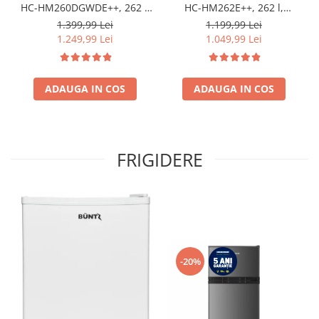
HC-HM260DGWDE++, 262 l,
HC-HM262E++, 262 l,
Clasa E, Dozator de apa,
Control electronic,
1.399,99 Lei
1.199,99 Lei
Control electronic cu
Iluminare LED, Usi
1.249,99 Lei
1.049,99 Lei
termostat ajustabil, Lumina
reversibile, Clasa E, H 180
LED, Usa reversibila, H 180
cm, Alb
cm, Gri antracit texturat
ADAUGA IN COS
ADAUGA IN COS
FRIGIDERE
-20%