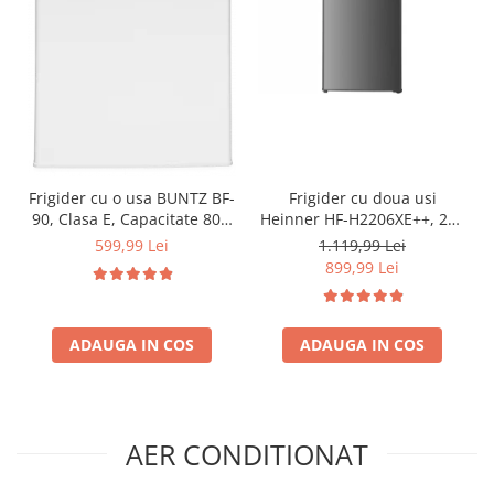
Frigider cu o usa BUNTZ BF-
Frigider cu doua usi
90, Clasa E, Capacitate 80L,
Heinner HF-H2206XE++, 206
Iluminare interioara,
l, Clasa E, lumina LED, 3
599,99 Lei
1.119,99 Lei
Compartiment gheata, H 83
rafturi de sticla, H 143 cm,
899,99 Lei
cm, Alb
Inox
ADAUGA IN COS
ADAUGA IN COS
AER CONDITIONAT