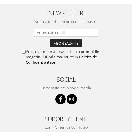
inima ...
adus comanda super de
treaba,va multumesc pentru
rapiditate si
NEWSLETTER
amabilitate,RECOMAND 100%
Nu rata ofertele si promotiile noastre
Vreau sa primesc newsletter cu promotiile
magazinului. Afla mai multe in
Politica de
Confidentialitate
SOCIAL
Urmareste-ne in social media
SUPORT CLIENTI
Luni - Vineri 08:00 - 16:30