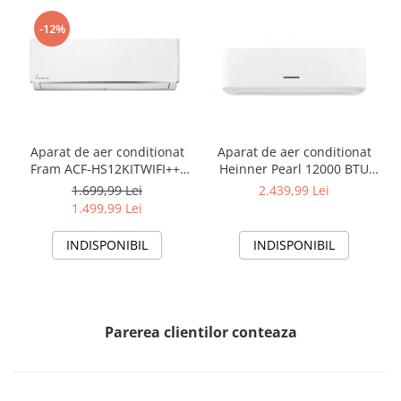
-12%
Aparat de aer conditionat
Aparat de aer conditionat
Fram ACF-HS12KITWIFI++,
Heinner Pearl 12000 BTU
12000 BTU, Wifi, Kit
Wi-Fi, Clasa A+++/A+++, AI
1.699,99 Lei
2.439,99 Lei
instalare inclus, Functie
Smart, functie Follow/Avoid
1.499,99 Lei
Sleep, Clasa A++
you, HAC-HS12EYEWIFI+++,
alb
INDISPONIBIL
INDISPONIBIL
Parerea clientilor conteaza