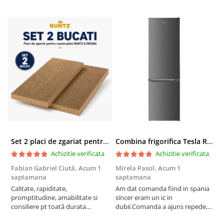
Set 2 placi de zgariat pentru casuta pisici BUNTZ KJW5086, compatibile cu casuta 59 x 28.5 x 35 cm
Combina frigorifica Tesla RC2600HXE, 262 l, Clasa E, Iluminare LED, dezghetare automata frigider, H 180 cm, Inox
Achizitie verificata
Achizitie verificata
Fabian Gabriel Ciută,
Acum 1
Mirela Pasol,
Acum 1
T
saptamana
saptamana
s
Calitate, rapiditate,
Am dat comanda fiind in spania
P
promptitudine, amabilitate si
sincer eram un ic in
consiliere pt toată durata
dubii.Comanda a ajuns repede,in
comenzii... recomand din toată
stare buna iar doamna care ne-a