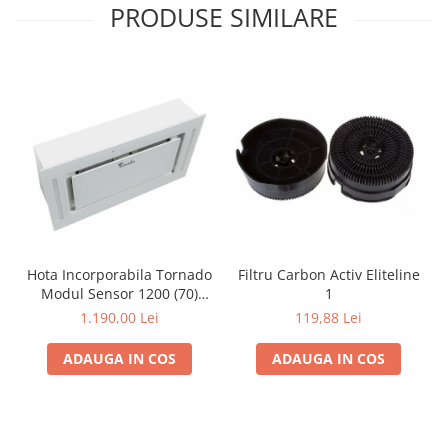
PRODUSE SIMILARE
Hota Incorporabila Tornado
Filtru Carbon Activ Eliteline
Modul Sensor 1200 (70)
1
LED, 1 motor Turbo, latime
1.190,00 Lei
119,88 Lei
70 cm, absorbtie 1200
m3/ora, filtru anti-grasimi
ADAUGA IN COS
ADAUGA IN COS
aluminiu 5 straturi, Alb