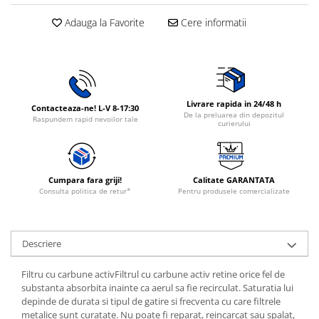
Rasnite de cafea
Ustensile gatit
Adauga la Favorite
Cere informatii
Fierbatoare de apa
Vesela
Aparate de curatat cu abur
Produse pentru par
Perii rotative
Livrare rapida in 24/48 h
Contacteaza-ne! L-V 8-17:30
Ingrijire personala
De la preluarea din depozitul
Raspundem rapid nevoilor tale
curierului
Masini de tuns si barbierit
Uscatoare de par
Masini de tuns parul
Cumpara fara griji!
Calitate GARANTATA
Consulta politica de retur*
Pentru produsele comercializate
Periute de dinti electrice
Placi de indreptat parul
Epilatoare
Descriere
Masini de tuns si barbierit
Aparate de calcat cu aburi.
Filtru cu carbune activFiltrul cu carbune activ retine orice fel de
Aparate de masaj
substanta absorbita inainte ca aerul sa fie recirculat. Saturatia lui
depinde de durata si tipul de gatire si frecventa cu care filtrele
Accesorii aspiratoare
metalice sunt curatate. Nu poate fi reparat, reincarcat sau spalat,