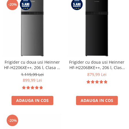
-20%
Frigider cu doua usi Heinner
Frigider cu doua usi Heinner
HF-H2206XE++, 206 l, Clasa E,
HF-H2206BKE++, 206 l, Clasa
lumina LED, 3 rafturi de sticla,
E, lumina LED, 3 rafturi de
1.119,99 Lei
879,99 Lei
H 143 cm, Inox
sticla, H 143 cm, Negru
899,99 Lei
ADAUGA IN COS
ADAUGA IN COS
-20%