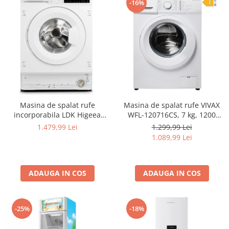
-16%
Masina de spalat rufe
Masina de spalat rufe VIVAX
incorporabila LDK Higeea
WFL-120716CS, 7 kg, 1200
812DD BI, 8 Kg, Clasa D, 1200
RPM, Clasa A, Motor Inverter,
1.479,99 Lei
1.299,99 Lei
rpm, 15 programe, Anti-
Alb
1.089,99 Lei
Alergic, Amanare pornire,
Display LED, Alb
ADAUGA IN COS
ADAUGA IN COS
-25%
-18%