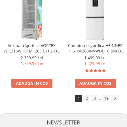
Vitrina frigorifica VORTEX
Combina frigorifica HEINNER
VDC31SWH01M, 265 l, H 200.5
HC-HM260INVWDD, Clasa D,
cm, alb
260L, Dozator apa, Control
2.399,99 Lei
1.499,99 Lei
electronic cu termostat
1.799,99 Lei
1.229,99 Lei
ajustabil, Lumina LED, Usa
reversibila, H 180 cm, Alb
ADAUGA IN COS
ADAUGA IN COS
1
2
3
19
...
NEWSLETTER