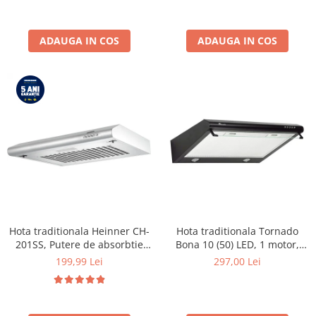
INVERTER, Display digital,
Program Allergy steam, Alb
ADAUGA IN COS
ADAUGA IN COS
Hota traditionala Heinner CH-
Hota traditionala Tornado
201SS, Putere de absorbtie
Bona 10 (50) LED, 1 motor,
209 mc/h, 1 motor, Inox
latime 50 cm, absorbtie 380
199,99 Lei
297,00 Lei
m3/ora, filtru anti-grasimi
aluminiu 5 straturi, Negru