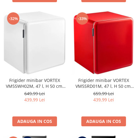
Aparate de vidat
Accesorii
-32%
-33%
Frigider minibar VORTEX
Frigider minibar VORTEX
VM5SWH02M, 47 l, H 50 cm,
VM5SRD01M, 47 l, H 50 cm,
Clasa E, alb
Clasa E, rosu
649,99 Lei
659,99 Lei
439,99 Lei
439,99 Lei
ADAUGA IN COS
ADAUGA IN COS