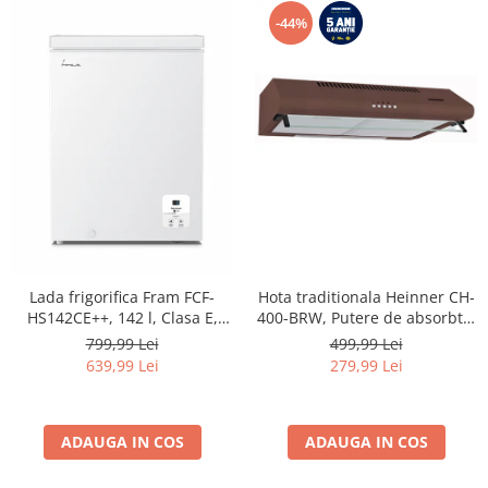
-44%
Lada frigorifica Fram FCF-
Hota traditionala Heinner CH-
HS142CE++, 142 l, Clasa E,
400-BRW, Putere de absorbtie
Convertibil
326.4 mc/h, 2 motoare, 60 cm,
799,99 Lei
499,99 Lei
Frigider/Congelator, Control
Maro
639,99 Lei
279,99 Lei
electronic, Display digital, Alb
ADAUGA IN COS
ADAUGA IN COS