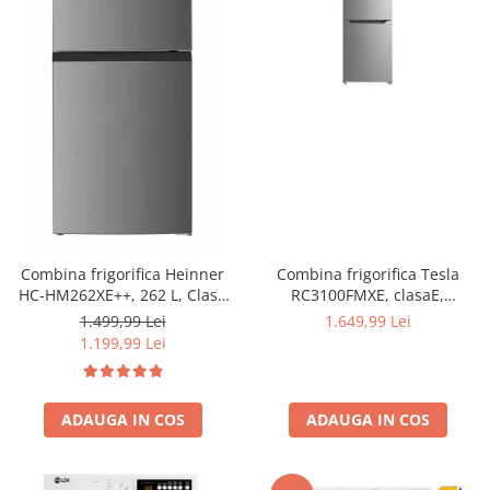
Combina frigorifica Tesla
Combina frigorifica Heinner
RC3100FMXE, clasaE,
HC-HM262XE++, 262 L, Clasa
310LTotal No Frost, Display
E, Control electronic,
1.649,99 Lei
1.499,99 Lei
LED, H188, Inox
Iluminare LED, 180 cm, Inox
1.199,99 Lei
ADAUGA IN COS
ADAUGA IN COS