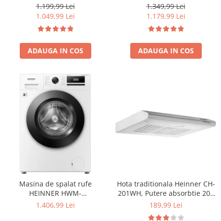
Iluminare LED, dezghetare
electronic, Iluminare LED, Usi
1.349,99 Lei
1.199,99 Lei
automata frigider, H 180 cm,
reversibile, Clasa E, H 180 cm,
1.179,99 Lei
1.049,99 Lei
Inox
Alb
ADAUGA IN COS
ADAUGA IN COS
Masina de spalat rufe
Hota traditionala Heinner CH-
HEINNER HWM-
201WH, Putere absorbtie 209
HME9014IVA10+++, 9 KG, 1400
mc/h, 1 motor, 60 cm, Alb
1.406,99 Lei
189,99 Lei
RPM, Clasa A-10%, MOTOR