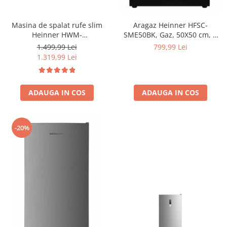
Masina de spalat rufe slim
Aragaz Heinner HFSC-
Heinner HWM-
SME50BK, Gaz, 50X50 cm, 4
M814IVSMNA+++, 8 kg, 1400
arzatoare, Dispozitiv
1.499,99 Lei
799,99 Lei
rpm, Clasa A, Motor inverter,
siguranta, Capac metalic,
1.319,99 Lei
Display digital, Blocare acces
Negru
copii, Alb
ADAUGA IN COS
ADAUGA IN COS
-20%