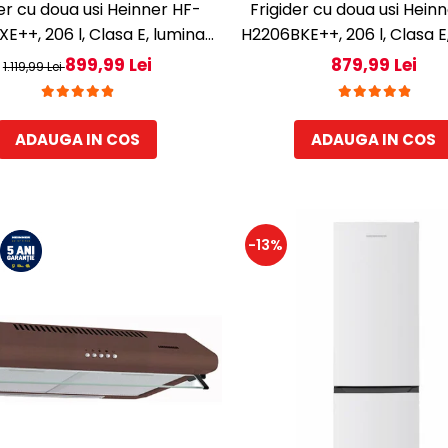
der cu doua usi Heinner HF-
Frigider cu doua usi Hein
E++, 206 l, Clasa E, lumina
H2206BKE++, 206 l, Clasa E
 rafturi de sticla, H 143 cm,
LED, 3 rafturi de sticla, H
899,99 Lei
879,99 Lei
1.119,99 Lei
Inox
Negru
ADAUGA IN COS
ADAUGA IN COS
-13%