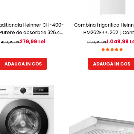
aditionala Heinner CH-400-
Combina frigorifica Hein
Putere de absorbtie 326.4
HM262E++, 262 l, Cont
, 2 motoare, 60 cm, Maro
electronic, Iluminare LED
279,99 Lei
1.049,99 L
499,99 Lei
1.199,99 Lei
reversibile, Clasa E, H 180
ADAUGA IN COS
ADAUGA IN COS