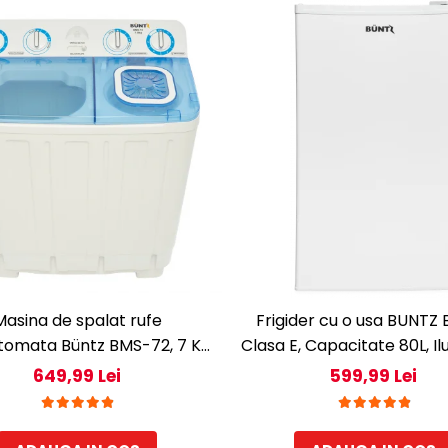
Masina de spalat rufe
Frigider cu o usa BUNTZ 
tomata Büntz BMS-72, 7 Kg,
Clasa E, Capacitate 80L, I
ate rufe stoarcere 5Kg, 330
interioara, Compartiment
649,99 Lei
599,99 Lei
W, Alb/Albastru
H 83 cm, Alb