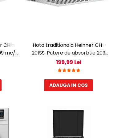
er CH-
Hota traditionala Heinner CH-
09 mc/h,
201SS, Putere de absorbtie 209
b
mc/h, 1 motor, Inox
199,99 Lei
ADAUGA IN COS