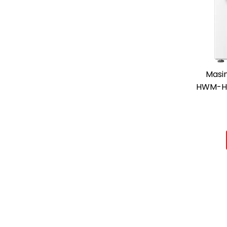
Masin
HWM-HM
RP
INVERTE