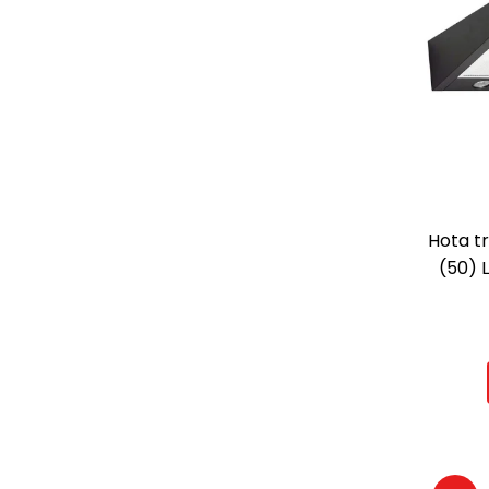
Hota t
(50) 
absorb
grasim