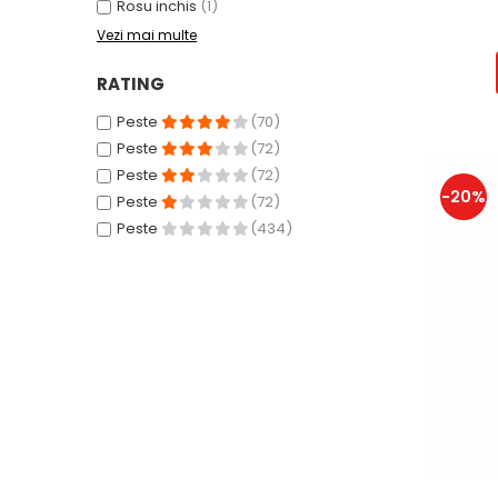
Rosu inchis
(1)
Aparate de vidat
Vezi mai multe
Accesorii
RATING
Peste
(70)
Peste
(72)
Peste
(72)
-20%
Peste
(72)
Peste
(434)