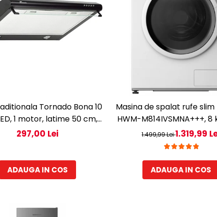
raditionala Tornado Bona 10
Masina de spalat rufe slim
LED, 1 motor, latime 50 cm,
HWM-M814IVSMNA+++, 8 k
tie 380 m3/ora, filtru anti-
rpm, Clasa A, Motor inve
297,00 Lei
1.319,99 Le
1.499,99 Lei
i aluminiu 5 straturi, Negru
Display digital, Blocare acc
Alb
ADAUGA IN COS
ADAUGA IN COS