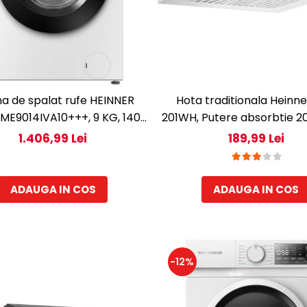
a de spalat rufe HEINNER
Hota traditionala Heinn
E9014IVA10+++, 9 KG, 1400
201WH, Putere absorbtie 2
M, Clasa A-10%, MOTOR
1 motor, 60 cm, Al
1.406,99 Lei
189,99 Lei
R, Display digital, Program
Allergy steam, Alb
ADAUGA IN COS
ADAUGA IN COS
-12%