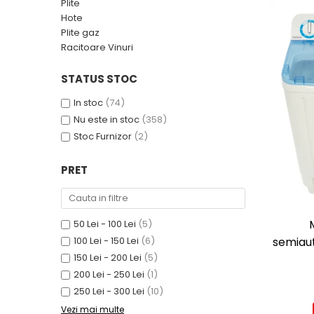
Plite
Accesorii masini de spalat
pentru casa
Sandwich Maker
Hote
Uscatoare Rufe
Friteuze
Plite gaz
Furtunuri gradinarit.
Racitoare Vinuri
Incorporabile
Prajitoare de Paine
Jocuri constructie
Storcatoare
Aragazuri
Jocuri de societate
STATUS STOC
Multicookere
Plite
Jocuri Familie
In stoc
(74)
Cuptoare electrice
Plite incorporabile
Nu este in stoc
(358)
Jucarii
Aparate de facut clatite
Hote
Stoc Furnizor
(2)
Aparate de facut vafe
Jucarii
Hote incorporabile
Gratare electrice
Lego
PRET
Hote Insula
Masini de facut paine
Jucarii educative
Racitoare Vinuri
Masini de tocat
Lampi de veghe copii
Oale si cratite
50 Lei - 100 Lei
(5)
Mobilier exterior
Oale sub presiune.
100 Lei - 150 Lei
(6)
semiau
Piscina
Aspiratoare
150 Lei - 200 Lei
(5)
Capacit
Senzori gaz
Aparate cafea si ceai
200 Lei - 250 Lei
(1)
Stiinta si experimente
250 Lei - 300 Lei
(10)
Espressoare
Vezi mai multe
Cafetiere
Trotinete