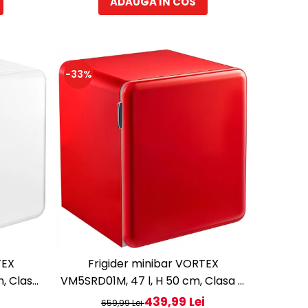
ADAUGA IN COS
-33%
TEX
Frigider minibar VORTEX
, Clasa
VM5SRD01M, 47 l, H 50 cm, Clasa E,
rosu
i
439,99 Lei
659,99 Lei