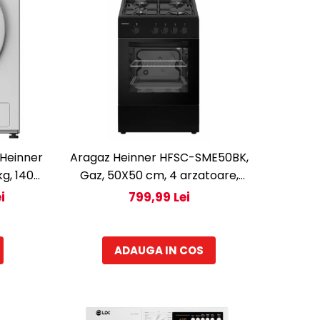
 Heinner
Aragaz Heinner HFSC-SME50BK,
g, 1400
Gaz, 50X50 cm, 4 arzatoare,
rter,
Dispozitiv siguranta, Capac
i
799,99 Lei
es copii,
metalic, Negru
ADAUGA IN COS