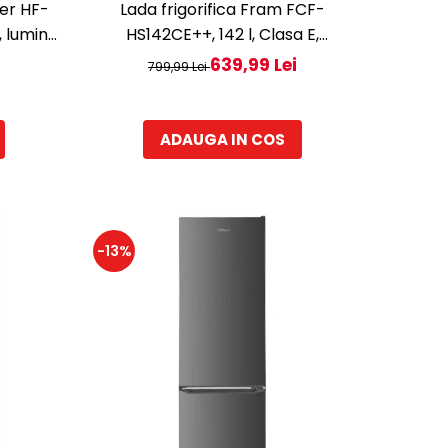
ner HF-
Lada frigorifica Fram FCF-
, lumina
HS142CE++, 142 l, Clasa E,
 143 cm,
Convertibil Frigider/Congelator,
639,99 Lei
799,99 Lei
Control electronic, Display digital,
Alb
ADAUGA IN COS
-13%