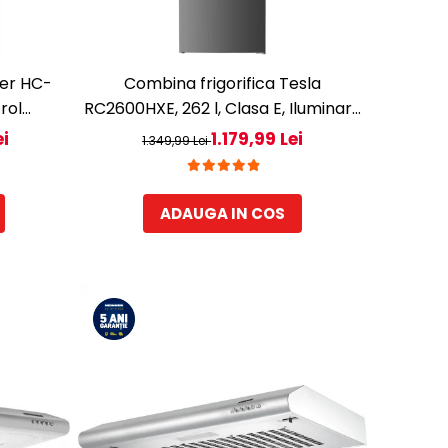
ner HC-
Combina frigorifica Tesla
rol
RC2600HXE, 262 l, Clasa E, Iluminare
, Usi
LED, dezghetare automata frigider,
ei
1.179,99 Lei
1.349,99 Lei
 cm, Alb
H 180 cm, Inox
ADAUGA IN COS