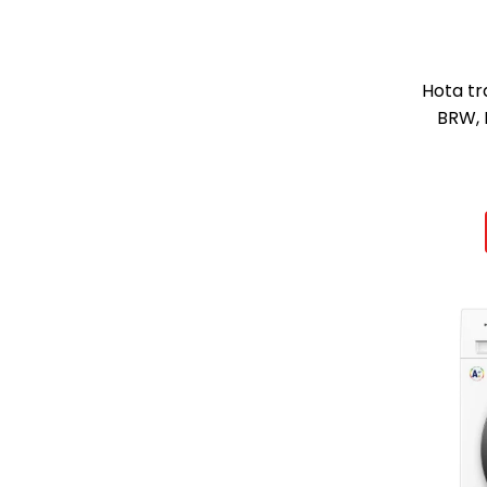
Hota tr
BRW, 
mc/h