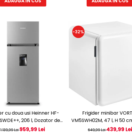
ADAUGA IN COS
ADAUGA IN COS
-32%
der cu doua usi Heinner HF-
Frigider minibar VOR
SWDE++, 206 l, Dozator de
VM5SWH02M, 47 l, H 50 cm
Iluminare LED, H 143.4 cm,
E, alb
959,99 Lei
439,99 Le
1.139,99 Lei
649,99 Lei