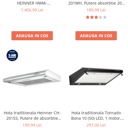
HEINNER HWM-
201WH, Putere absorbtie 209
HME9014IVA10+++, 9 KG, 1400
mc/h, 1 motor, 60 cm, Alb
1.406,99 Lei
189,99 Lei
RPM, Clasa A-10%, MOTOR
INVERTER, Display digital,
Program Allergy steam, Alb
ADAUGA IN COS
ADAUGA IN COS
Hota traditionala Heinner CH-
Hota traditionala Tornado
201SS, Putere de absorbtie
Bona 10 (50) LED, 1 motor,
209 mc/h, 1 motor, Inox
latime 50 cm, absorbtie 380
199,99 Lei
297,00 Lei