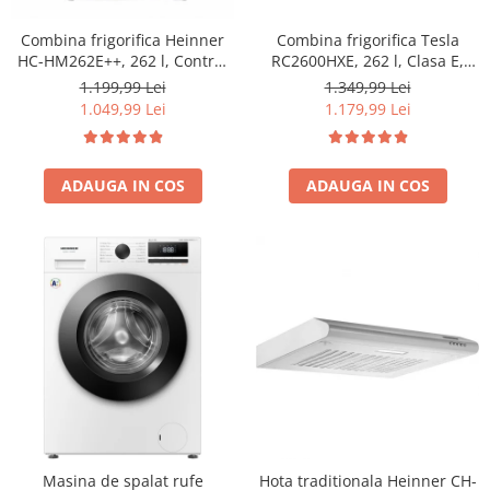
Combina frigorifica Tesla
Combina frigorifica Heinner
RC2600HXE, 262 l, Clasa E,
HC-HM262E++, 262 l, Control
Iluminare LED, dezghetare
electronic, Iluminare LED, Usi
1.349,99 Lei
1.199,99 Lei
automata frigider, H 180 cm,
reversibile, Clasa E, H 180 cm,
1.179,99 Lei
1.049,99 Lei
Inox
Alb
ADAUGA IN COS
ADAUGA IN COS
Masina de spalat rufe
Hota traditionala Heinner CH-