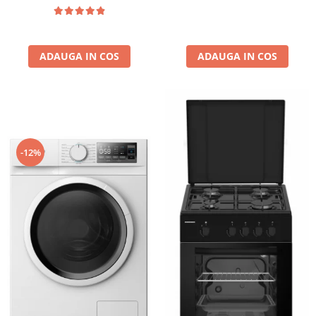
m3/ora, filtru anti-grasimi
aluminiu 5 straturi, Negru
ADAUGA IN COS
ADAUGA IN COS
-12%