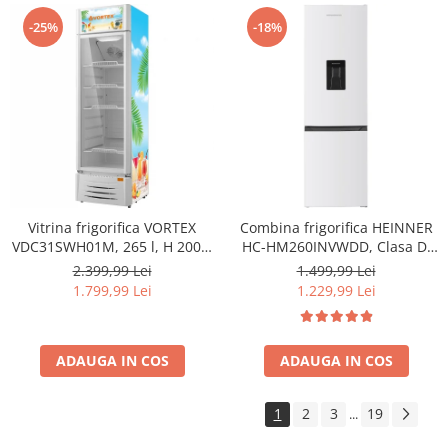
-25%
-18%
Vitrina frigorifica VORTEX
Combina frigorifica HEINNER
VDC31SWH01M, 265 l, H 200.5
HC-HM260INVWDD, Clasa D,
cm, alb
260L, Dozator apa, Control
2.399,99 Lei
1.499,99 Lei
electronic cu termostat
1.799,99 Lei
1.229,99 Lei
ajustabil, Lumina LED, Usa
reversibila, H 180 cm, Alb
ADAUGA IN COS
ADAUGA IN COS
1
2
3
19
...