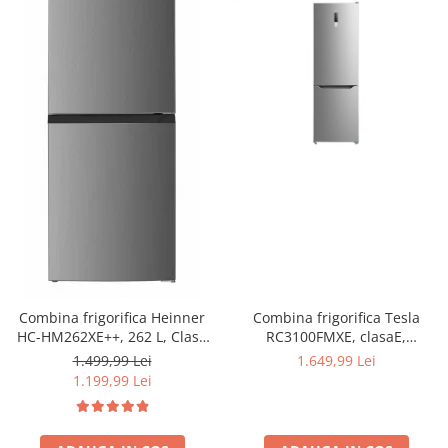
Combina frigorifica Tesla
Combina frigorifica Heinner
RC3100FMXE, clasaE,
HC-HM262XE++, 262 L, Clasa
310LTotal No Frost, Display
E, Control electronic,
1.649,99 Lei
1.499,99 Lei
LED, H188, Inox
Iluminare LED, 180 cm, Inox
1.199,99 Lei