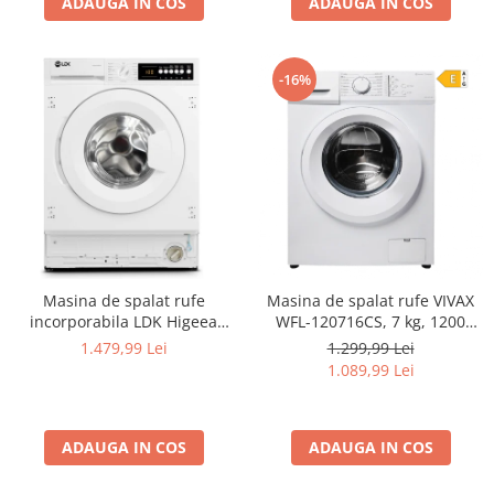
ADAUGA IN COS
ADAUGA IN COS
-16%
Masina de spalat rufe
Masina de spalat rufe VIVAX
incorporabila LDK Higeea
WFL-120716CS, 7 kg, 1200
812DD BI, 8 Kg, Clasa D, 1200
RPM, Clasa A, Motor Inverter,
1.479,99 Lei
1.299,99 Lei
rpm, 15 programe, Anti-
Alb
1.089,99 Lei
Alergic, Amanare pornire,
Display LED, Alb
ADAUGA IN COS
ADAUGA IN COS