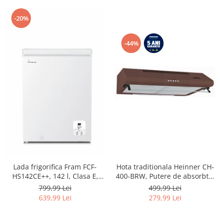
-20%
-44%
Lada frigorifica Fram FCF-
Hota traditionala Heinner CH-
HS142CE++, 142 l, Clasa E,
400-BRW, Putere de absorbtie
Convertibil
326.4 mc/h, 2 motoare, 60 cm,
799,99 Lei
499,99 Lei
Frigider/Congelator, Control
Maro
639,99 Lei
279,99 Lei
electronic, Display digital, Alb