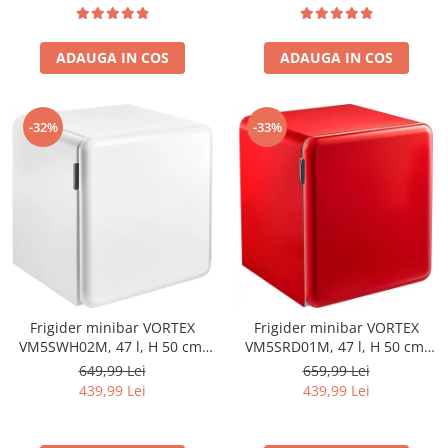
termostat ajustabil, Lumina
Argintiu
Aparate de vidat
LED, Usa reversibila, H 180
cm, Gri antracit texturat
Accesorii
ADAUGA IN COS
ADAUGA IN COS
-32%
-33%
Frigider minibar VORTEX
Frigider minibar VORTEX
VM5SWH02M, 47 l, H 50 cm,
VM5SRD01M, 47 l, H 50 cm,
Clasa E, alb
Clasa E, rosu
649,99 Lei
659,99 Lei
439,99 Lei
439,99 Lei