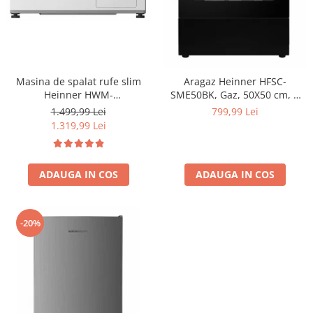
Masina de spalat rufe slim
Aragaz Heinner HFSC-
Heinner HWM-
SME50BK, Gaz, 50X50 cm, 4
M814IVSMNA+++, 8 kg, 1400
arzatoare, Dispozitiv
1.499,99 Lei
799,99 Lei
rpm, Clasa A, Motor inverter,
siguranta, Capac metalic,
1.319,99 Lei
Display digital, Blocare acces
Negru
copii, Alb
ADAUGA IN COS
ADAUGA IN COS
-20%