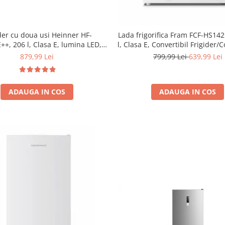
der cu doua usi Heinner HF-
Lada frigorifica Fram FCF-HS14
+, 206 l, Clasa E, lumina LED, 3
l, Clasa E, Convertibil Frigider/
ri de sticla, H 143 cm, Negru
Control electronic, Display dig
879,99 Lei
799,99 Lei
639,99 Lei
ADAUGA IN COS
ADAUGA IN COS