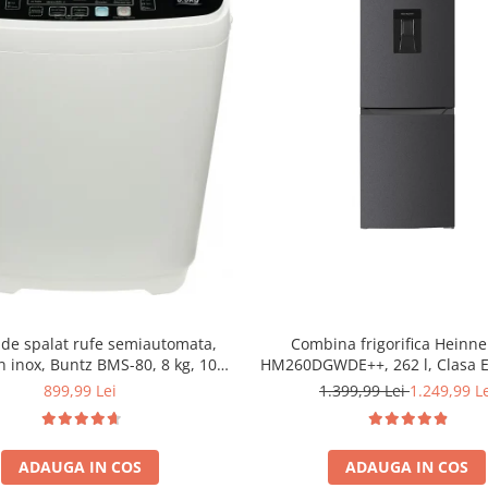
Combina frigorifica Heinne
de spalat rufe semiautomata,
HM260DGWDE++, 262 l, Clasa E
n inox, Buntz BMS-80, 8 kg, 10
de apa, Control electronic cu 
 spalare, Display Led, 700 RPM,
1.399,99 Lei
1.249,99 L
899,99 Lei
ajustabil, Lumina LED, 3 rafturi 
W, storcator incorporat, Gri
frigider, 3 sertare congelat
reversibila
ADAUGA IN COS
ADAUGA IN COS