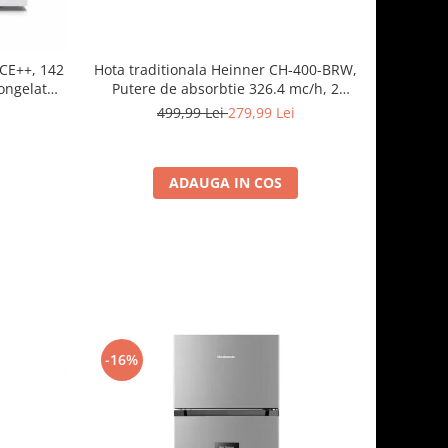
Hota traditionala Heinner CH-400-BRW,
2CE++, 142
Putere de absorbtie 326.4 mc/h, 2
Congelator,
motoare, 60 cm, Maro
ital, Alb
499,99 Lei
279,99 Lei
ADAUGA IN COS
-16%