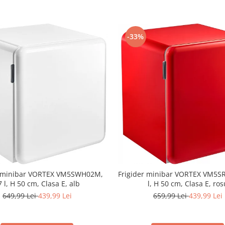
-33%
r minibar VORTEX VM5SWH02M,
Frigider minibar VORTEX VM5S
7 l, H 50 cm, Clasa E, alb
l, H 50 cm, Clasa E, ros
649,99 Lei
439,99 Lei
659,99 Lei
439,99 Lei