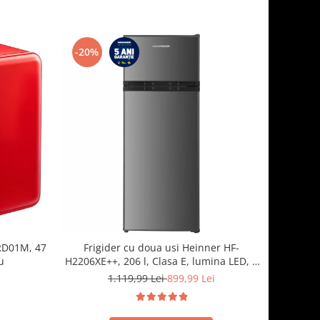
-20%
RD01M, 47
Frigider cu doua usi Heinner HF-
u
H2206XE++, 206 l, Clasa E, lumina LED, 3
rafturi de sticla, H 143 cm, Inox
1.119,99 Lei
899,99 Lei