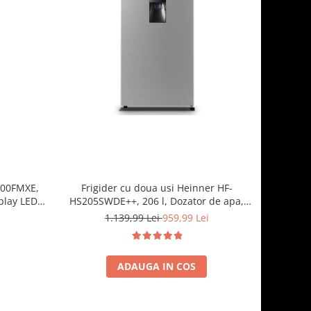
3100FMXE,
Frigider cu doua usi Heinner HF-
play LED,
HS205SWDE++, 206 l, Dozator de apa,
Iluminare LED, H 143.4 cm, Clasa E,
1.139,99 Lei
959,99 Lei
Argintiu
ADAUGA IN COS