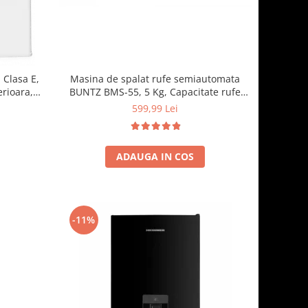
Masina de spalat rufe semiautomata
 Clasa E,
BUNTZ BMS-55, 5 Kg, Capacitate rufe
erioara,
stoarcere 3Kg, 300 W, Negru
cm, Alb
599,99 Lei
ADAUGA IN COS
-11%