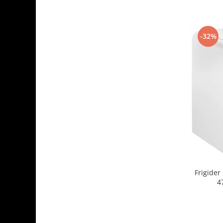
-32%
Frigide
4