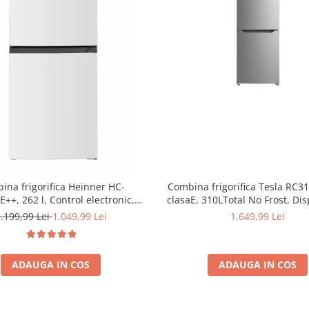
Combina frigorifica Tesla RC
ina frigorifica Heinner HC-
clasaE, 310LTotal No Frost, Dis
++, 262 l, Control electronic,
H188, Inox
 LED, Usi reversibile, Clasa E, H
1.649,99 Lei
.199,99 Lei
1.049,99 Lei
180 cm, Alb
ADAUGA IN COS
ADAUGA IN COS