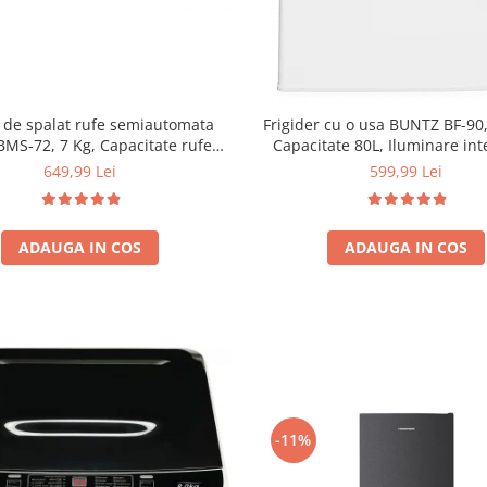
 de spalat rufe semiautomata
Frigider cu o usa BUNTZ BF-90,
BMS-72, 7 Kg, Capacitate rufe
Capacitate 80L, Iluminare int
ere 5Kg, 330 W, Alb/Albastru
Compartiment gheata, H 83 
649,99 Lei
599,99 Lei
ADAUGA IN COS
ADAUGA IN COS
-11%