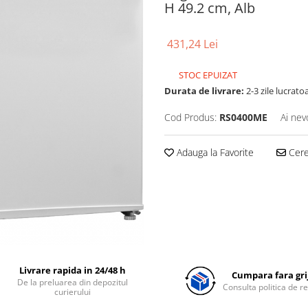
H 49.2 cm, Alb
431,24 Lei
STOC EPUIZAT
Durata de livrare:
2-3 zile lucrato
Cod Produs:
RS0400ME
Ai nev
Adauga la Favorite
Cere 
Livrare rapida in 24/48 h
Cumpara fara grij
De la preluarea din depozitul
Consulta politica de r
curierului