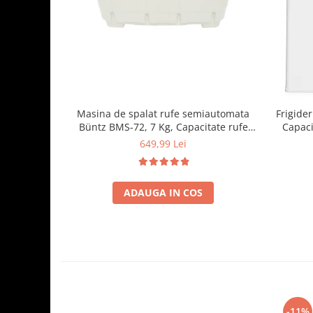
Masina de spalat rufe semiautomata
Frigide
Büntz BMS-72, 7 Kg, Capacitate rufe
Capaci
stoarcere 5Kg, 330 W, Alb/Albastru
Compa
649,99 Lei
ADAUGA IN COS
-11%