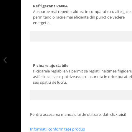
Refrigerant R600A
Absoarbe mai repede caldura in comparatie cu alte gaze,
permitand o racire mai eficienta din punct de vedere
energetic.
Picioare ajustabile
Picioarele reglabile va permit sa reglati inaltimea frigideru
astfel incat sa se potriveasca cu usurinta in orice bucatar
sau spatiu de lucru.
Pentru accesarea manualului de utilizare, dati click
aici!
Informatii conformitate produs