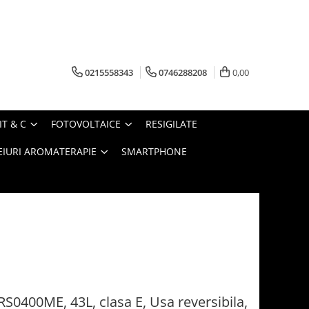
0215558343
0746288208
0,00
IT & C
FOTOVOLTAICE
RESIGILATE
EIURI AROMATERAPIE
SMARTPHONE
RS0400ME, 43L, clasa E, Usa reversibila,