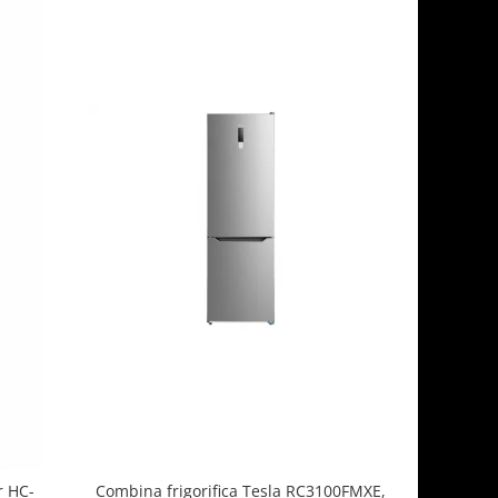
-13%
r HC-
Combina frigorifica Tesla RC3100FMXE,
Combina f