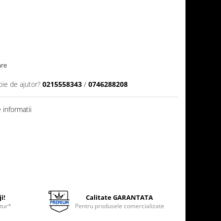
are
oie de ajutor?
0215558343
/
0746288208
informatii
i!
Calitate GARANTATA
etur*
Pentru produsele comercializate