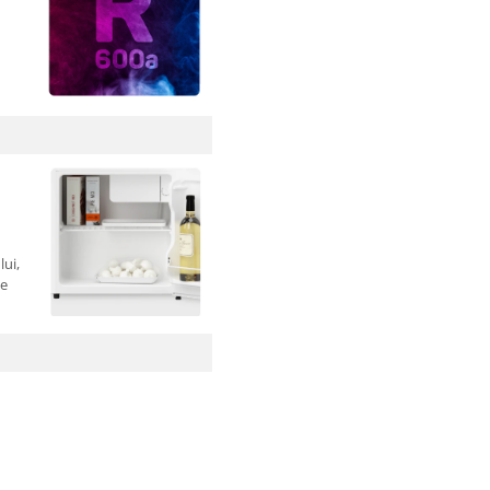
lui,
ie