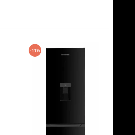
-11%
-32%