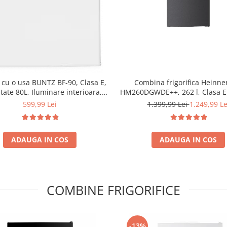
r cu o usa BUNTZ BF-90, Clasa E,
Combina frigorifica Heinne
tate 80L, Iluminare interioara,
HM260DGWDE++, 262 l, Clasa E
rtiment gheata, H 83 cm, Alb
de apa, Control electronic cu 
599,99 Lei
1.399,99 Lei
1.249,99 Le
ajustabil, Lumina LED, 3 rafturi 
frigider, 3 sertare congelato
reversibila
ADAUGA IN COS
ADAUGA IN COS
COMBINE FRIGORIFICE
-13%