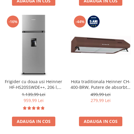
ADAUGA IN COS
ADAUGA IN COS
-16%
-44%
Frigider cu doua usi Heinner
Hota traditionala Heinner CH-
HF-HS205SWDE++, 206 l,
400-BRW, Putere de absorbtie
Dozator de apa, Iluminare
326.4 mc/h, 2 motoare, 60 cm,
1.139,99 Lei
499,99 Lei
LED, H 143.4 cm, Clasa E,
Maro
959,99 Lei
279,99 Lei
Argintiu
ADAUGA IN COS
ADAUGA IN COS