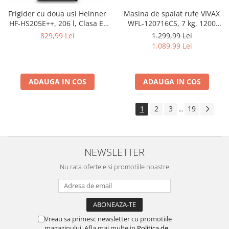
Frigider cu doua usi Heinner
Masina de spalat rufe VIVAX
HF-HS205E++, 206 l, Clasa E,
WFL-120716CS, 7 kg, 1200
lumina LED, 3 rafturi de sticla,
RPM, Clasa A, Motor Inverter,
829,99 Lei
1.299,99 Lei
H 143.4 cm, Alb
Alb
1.089,99 Lei
ADAUGA IN COS
ADAUGA IN COS
1
2
3
19
...
NEWSLETTER
Nu rata ofertele si promotiile noastre
Vreau sa primesc newsletter cu promotiile
magazinului. Afla mai multe in
Politica de