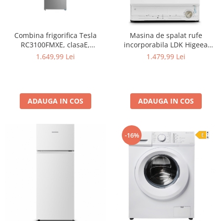
Combina frigorifica Tesla
Masina de spalat rufe
RC3100FMXE, clasaE,
incorporabila LDK Higeea
310LTotal No Frost, Display
812DD BI, 8 Kg, Clasa D, 1200
1.649,99 Lei
1.479,99 Lei
LED, H188, Inox
rpm, 15 programe, Anti-
Alergic, Amanare pornire,
Display LED, Alb
ADAUGA IN COS
ADAUGA IN COS
-16%