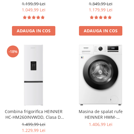
Iluminare LED, dezghetare
electronic, Iluminare LED, Usi
1.349,99 Lei
1.199,99 Lei
automata frigider, H 180 cm,
reversibile, Clasa E, H 180 cm,
1.179,99 Lei
1.049,99 Lei
Inox
Alb
ADAUGA IN COS
ADAUGA IN COS
-18%
Combina frigorifica HEINNER
Masina de spalat rufe
HC-HM260INVWDD, Clasa D,
HEINNER HWM-
260L, Dozator apa, Control
HME9014IVA10+++, 9 KG, 1400
1.499,99 Lei
1.406,99 Lei
electronic cu termostat
RPM, Clasa A-10%, MOTOR
1.229,99 Lei