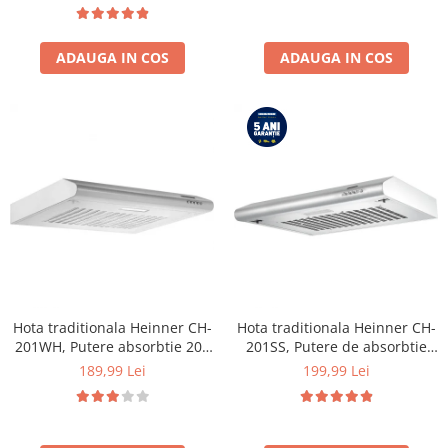
ajustabil, Lumina LED, Usa
INVERTER, Display digital,
reversibila, H 180 cm, Alb
Program Allergy steam, Alb
ADAUGA IN COS
ADAUGA IN COS
Hota traditionala Heinner CH-
Hota traditionala Heinner CH-
201WH, Putere absorbtie 209
201SS, Putere de absorbtie
mc/h, 1 motor, 60 cm, Alb
209 mc/h, 1 motor, Inox
189,99 Lei
199,99 Lei