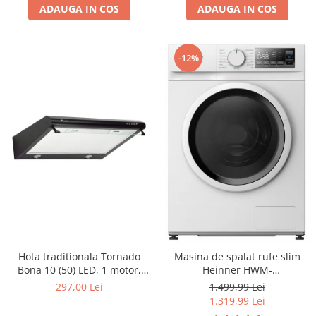
ADAUGA IN COS
ADAUGA IN COS
-12%
Hota traditionala Tornado
Masina de spalat rufe slim
Bona 10 (50) LED, 1 motor,
Heinner HWM-
latime 50 cm, absorbtie 380
M814IVSMNA+++, 8 kg, 1400
297,00 Lei
1.499,99 Lei
m3/ora, filtru anti-grasimi
rpm, Clasa A, Motor inverter,
1.319,99 Lei
aluminiu 5 straturi, Negru
Display digital, Blocare acces