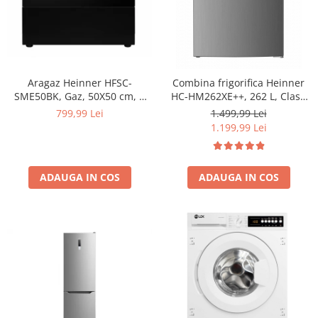
Aragaz Heinner HFSC-
Combina frigorifica Heinner
SME50BK, Gaz, 50X50 cm, 4
HC-HM262XE++, 262 L, Clasa
arzatoare, Dispozitiv
E, Control electronic,
799,99 Lei
1.499,99 Lei
siguranta, Capac metalic,
Iluminare LED, 180 cm, Inox
1.199,99 Lei
Negru
ADAUGA IN COS
ADAUGA IN COS