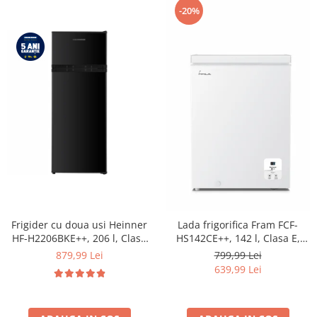
-20%
Frigider cu doua usi Heinner
Lada frigorifica Fram FCF-
HF-H2206BKE++, 206 l, Clasa
HS142CE++, 142 l, Clasa E,
E, lumina LED, 3 rafturi de
Convertibil
879,99 Lei
799,99 Lei
sticla, H 143 cm, Negru
Frigider/Congelator, Control
639,99 Lei
electronic, Display digital, Alb