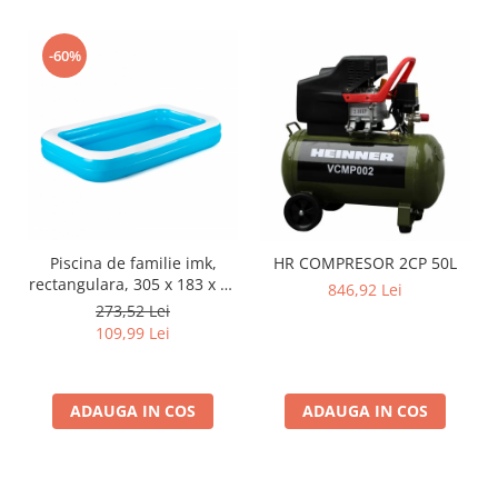
-60%
Piscina de familie imk,
HR COMPRESOR 2CP 50L
rectangulara, 305 x 183 x 46
846,92 Lei
cm
273,52 Lei
109,99 Lei
ADAUGA IN COS
ADAUGA IN COS