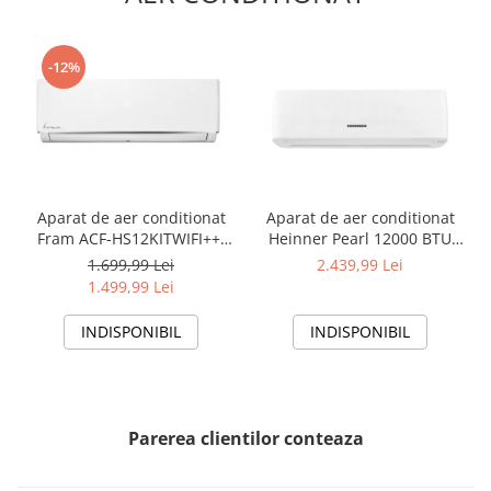
-12%
Aparat de aer conditionat
Aparat de aer conditionat
Fram ACF-HS12KITWIFI++,
Heinner Pearl 12000 BTU
12000 BTU, Wifi, Kit
Wi-Fi, Clasa A+++/A+++, AI
1.699,99 Lei
2.439,99 Lei
instalare inclus, Functie
Smart, functie Follow/Avoid
1.499,99 Lei
Sleep, Clasa A++
you, HAC-HS12EYEWIFI+++,
alb
INDISPONIBIL
INDISPONIBIL
Parerea clientilor conteaza