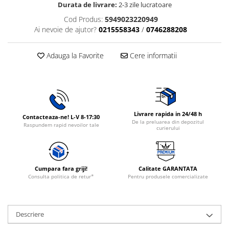
Durata de livrare:
2-3 zile lucratoare
Rasnite de cafea
Ustensile gatit
Cod Produs:
5949023220949
Fierbatoare de apa
Ai nevoie de ajutor?
0215558343
/
0746288208
Vesela
Aparate de curatat cu abur
Produse pentru par
Adauga la Favorite
Cere informatii
Perii rotative
Ingrijire personala
Masini de tuns si barbierit
Uscatoare de par
Livrare rapida in 24/48 h
Contacteaza-ne! L-V 8-17:30
De la preluarea din depozitul
Masini de tuns parul
Raspundem rapid nevoilor tale
curierului
Periute de dinti electrice
Placi de indreptat parul
Epilatoare
Cumpara fara griji!
Calitate GARANTATA
Consulta politica de retur*
Pentru produsele comercializate
Masini de tuns si barbierit
Aparate de calcat cu aburi.
Aparate de masaj
Descriere
Accesorii aspiratoare