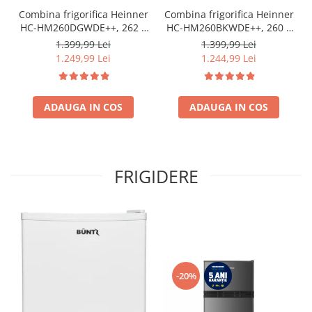
Combina frigorifica Heinner
Combina frigorifica Heinner
HC-HM260DGWDE++, 262 l,
HC-HM260BKWDE++, 260 l,
Clasa E, Dozator de apa,
Clasa E, Lumina LED,
1.399,99 Lei
1.399,99 Lei
Control electronic cu
Dozator de apa, Usi
1.249,99 Lei
1.244,99 Lei
termostat ajustabil, Lumina
reversibile Negru
LED, 3 rafturi din sticla
frigider, 3 sertare
congelator, Usa reversibila
ADAUGA IN COS
ADAUGA IN COS
FRIGIDERE
-20%