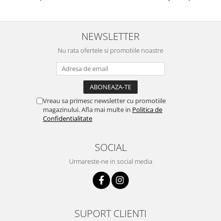
comenzii... recomand din toată
stare buna iar doamna care ne-a
inima ...
adus comanda super de
treaba,va multumesc pentru
rapiditate si
NEWSLETTER
amabilitate,RECOMAND 100%
Nu rata ofertele si promotiile noastre
Vreau sa primesc newsletter cu promotiile
magazinului. Afla mai multe in
Politica de
Confidentialitate
SOCIAL
Urmareste-ne in social media
SUPORT CLIENTI