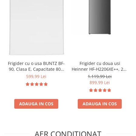
Frigider cu o usa BUNTZ BF-
Frigider cu doua usi
90, Clasa E, Capacitate 80L,
Heinner HF-H2206XE++, 206
Iluminare interioara,
l, Clasa E, lumina LED, 3
599,99 Lei
1.119,99 Lei
Compartiment gheata, H 83
rafturi de sticla, H 143 cm,
899,99 Lei
cm, Alb
Inox
ADAUGA IN COS
ADAUGA IN COS
AER CONDITIONAT