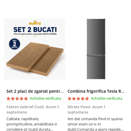
Set 2 placi de zgariat pentru casuta pisici BUNTZ KJW5086, compatibile cu casuta 59 x 28.5 x 35 cm
Combina frigorifica Tesla RC2600HXE, 262 l, Clasa E, Iluminare LED, dezghetare automata frigider, H 180 cm, Inox
Achizitie verificata
Achizitie verificata
Fabian Gabriel Ciută,
Acum 1
Mirela Pasol,
Acum 1
T
saptamana
saptamana
s
Calitate, rapiditate,
Am dat comanda fiind in spania
P
promptitudine, amabilitate si
sincer eram un ic in
consiliere pt toată durata
dubii.Comanda a ajuns repede,in