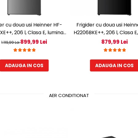
der cu doua usi Heinner HF-
Frigider cu doua usi Hein
E++, 206 l, Clasa E, lumina
H2206BKE++, 206 l, Clasa E
 rafturi de sticla, H 143 cm,
LED, 3 rafturi de sticla, H 
899,99 Lei
879,99 Lei
1.119,99 Lei
Inox
Negru
ADAUGA IN COS
ADAUGA IN COS
AER CONDITIONAT