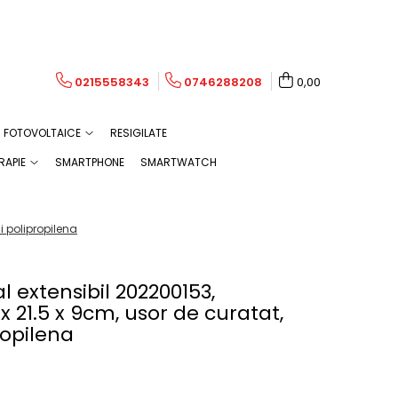
0215558343
0746288208
0,00
FOTOVOLTAICE
RESIGILATE
RAPIE
SMARTPHONE
SMARTWATCH
i polipropilena
 extensibil 202200153,
 21.5 x 9cm, usor de curatat,
propilena