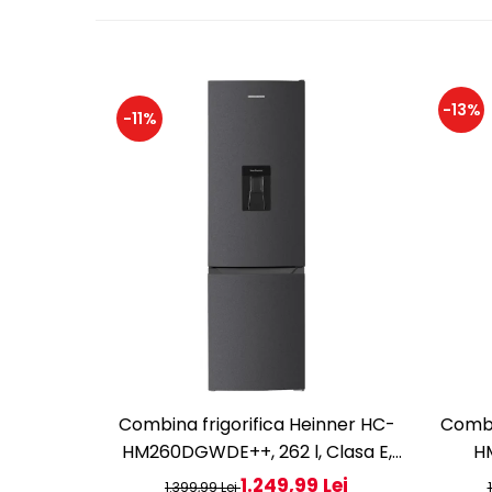
-13%
-11%
Combina frigorifica Heinner HC-
Combi
HM260DGWDE++, 262 l, Clasa E,
HM
Dozator de apa, Control electronic
elec
1.249,99 Lei
1.399,99 Lei