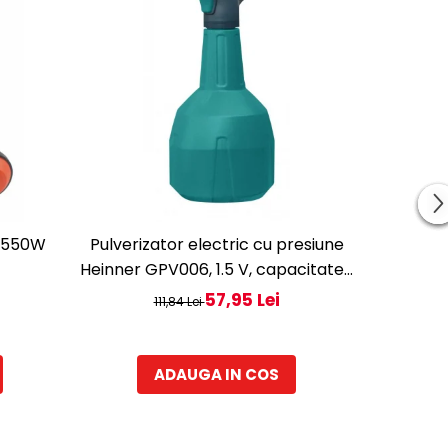
 550W
Pulverizator electric cu presiune
HR SET
Heinner GPV006, 1.5 V, capacitate 1
L, functionare cu baterii tip AA
57,95 Lei
111,84 Lei
ADAUGA IN COS