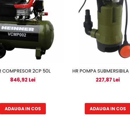
R COMPRESOR 2CP 50L
HR POMPA SUBMERSIBILA
846,92 Lei
227,87 Lei
ADAUGA IN COS
ADAUGA IN COS