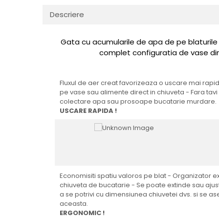
Rasnite de cafea
Ustensile gatit
Descriere
Fierbatoare de apa
Vesela
Aparate de curatat cu abur
Gata cu acumularile de apa de pe blaturile 
Produse pentru par
complet configuratia de vase di
Perii rotative
Ingrijire personala
Fluxul de aer creat favorizeaza o uscare mai rapi
pe vase sau alimente direct in chiuveta - Fara tav
Masini de tuns si barbierit
colectare apa sau prosoape bucatarie murdare.
Uscatoare de par
USCARE RAPIDA !
Masini de tuns parul
Periute de dinti electrice
Placi de indreptat parul
Epilatoare
Masini de tuns si barbierit
Economisiti spatiu valoros pe blat - Organizator e
Aparate de calcat cu aburi.
chiuveta de bucatarie - Se poate extinde sau aju
a se potrivi cu dimensiunea chiuvetei dvs. si se as
Aparate de masaj
aceasta.
Accesorii aspiratoare
ERGONOMIC !