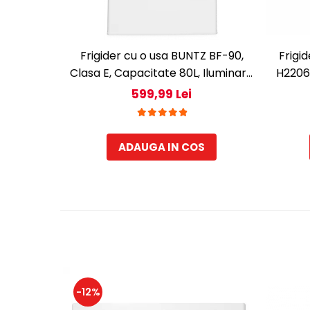
Frigider cu o usa BUNTZ BF-90,
Frigi
Clasa E, Capacitate 80L, Iluminare
H2206X
interioara, Compartiment gheata,
LED, 3
599,99 Lei
H 83 cm, Alb
ADAUGA IN COS
-12%