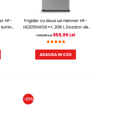
ner HF-
Frigider cu doua usi Heinner HF-
Frigider
, lumina
HS205SWDE++, 206 l, Dozator de
HS205E+
143 cm,
apa, Iluminare LED, H 143.4 cm,
LED, 3 ra
959,99 Lei
1.139,99 Lei
Clasa E, Argintiu
ADAUGA IN COS
-23%