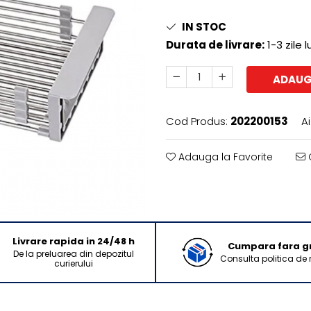
IN STOC
Durata de livrare:
1-3 zile 
ADAUG
Cod Produs:
202200153
A
Adauga la Favorite
C
Livrare rapida in 24/48 h
Cumpara fara gri
De la preluarea din depozitul
Consulta politica de 
curierului