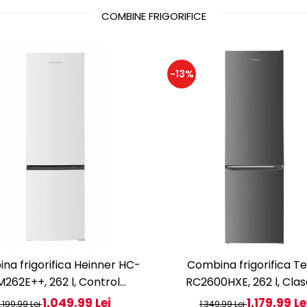
COMBINE FRIGORIFICE
-13%
na frigorifica Heinner HC-
Combina frigorifica Te
262E++, 262 l, Control
RC2600HXE, 262 l, Clas
tronic, Iluminare LED, Usi
Iluminare LED, dezghe
1.049,99 Lei
1.179,99 Le
1.199,99 Lei
1.349,99 Lei