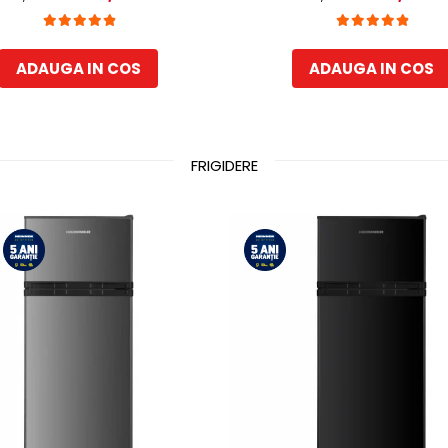
ibile, Clasa E, H 180 cm, Alb
automata frigider, H 180 c
ADAUGA IN COS
ADAUGA IN COS
FRIGIDERE