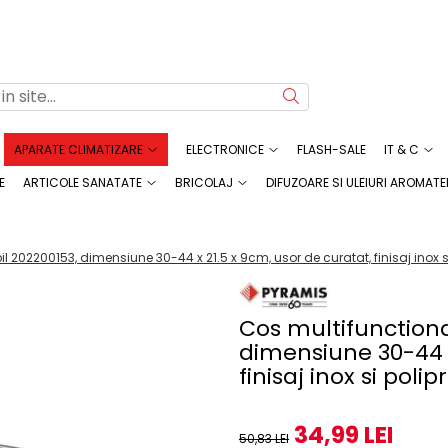
APARATE CLIMATIZARE
ELECTRONICE
FLASH-SALE
IT & C
E
ARTICOLE SANATATE
BRICOLAJ
DIFUZOARE SI ULEIURI AROMATE
l 202200153, dimensiune 30-44 x 21.5 x 9cm, usor de curatat, finisaj inox s
Cos multifunctional
dimensiune 30-44 x
finisaj inox si poli
34,99 LEI
50,83 LEI