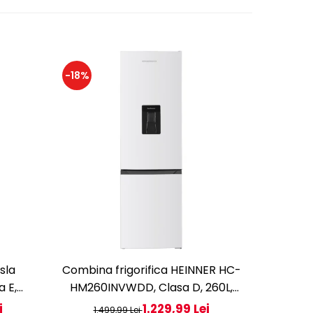
-18%
-20%
sla
Combina frigorifica HEINNER HC-
Combina
a E,
HM260INVWDD, Clasa D, 260L,
HM262XE++
tare
Dozator apa, Control electronic cu
electron
i
1.229,99 Lei
1.499,99 Lei
1.4