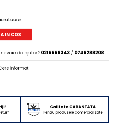
lucratoare
A IN COS
i nevoie de ajutor?
0215558343
/
0746288208
ere informatii
ji!
Calitate GARANTATA
retur*
Pentru produsele comercializate