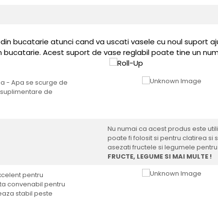
din bucatarie atunci cand va uscati vasele cu noul suport aju
n bucatarie. Acest suport de vase reglabil poate tine un nu
da - Apa se scurge de
i suplimentare de
Nu numai ca acest produs este util
poate fi folosit si pentru clatirea si
asezati fructele si legumele pentru
FRUCTE, LEGUME SI MAI MULTE !
xcelent pentru
sta convenabil pentru
eaza stabil peste