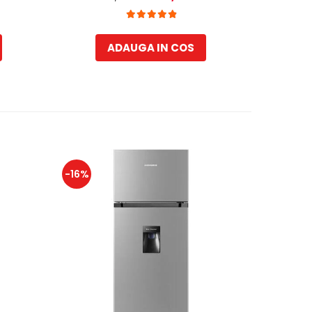
m, Inox
termostat ajustabil, Lumina LED,
Usa reversibila, H 180 cm, Alb
ADAUGA IN COS
-16%