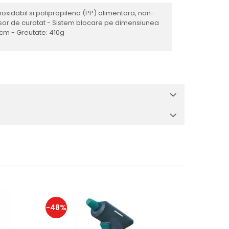
inoxidabil si polipropilena (PP) alimentara, non-
- Usor de curatat - Sistem blocare pe dimensiunea
9cm - Greutate: 410g
-48%