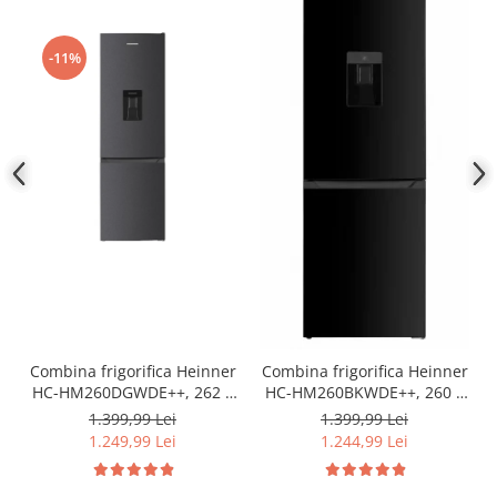
-11%
Combina frigorifica Heinner
Combina frigorifica Heinner
HC-HM260DGWDE++, 262 l,
HC-HM260BKWDE++, 260 l,
Clasa E, Dozator de apa,
Clasa E, Lumina LED,
1.399,99 Lei
1.399,99 Lei
Control electronic cu
Dozator de apa, Usi
1.249,99 Lei
1.244,99 Lei
termostat ajustabil, Lumina
reversibile Negru
LED, 3 rafturi din sticla