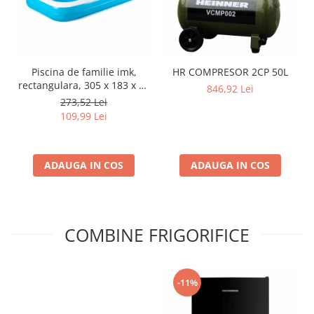
Piscina de familie imk,
HR COMPRESOR 2CP 50L
rectangulara, 305 x 183 x 46
846,92 Lei
cm
273,52 Lei
109,99 Lei
ADAUGA IN COS
ADAUGA IN COS
COMBINE FRIGORIFICE
-11%