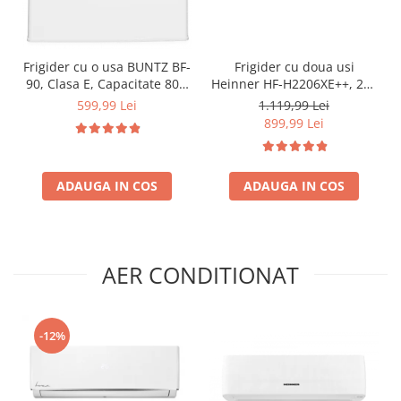
Frigider cu o usa BUNTZ BF-
Frigider cu doua usi
90, Clasa E, Capacitate 80L,
Heinner HF-H2206XE++, 206
Iluminare interioara,
l, Clasa E, lumina LED, 3
599,99 Lei
1.119,99 Lei
Compartiment gheata, H 83
rafturi de sticla, H 143 cm,
899,99 Lei
cm, Alb
Inox
ADAUGA IN COS
ADAUGA IN COS
AER CONDITIONAT
-12%