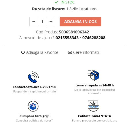
IN STOC
Rasnite de cafea
Ustensile gatit
Durata de livrare:
1-3 zile lucratoare.
Fierbatoare de apa
Vesela
Aparate de curatat cu abur
ADAUGA IN COS
Produse pentru par
Cod Produs:
5036581096342
Ai nevoie de ajutor?
0215558343
/
0746288208
Perii rotative
Ingrijire personala
Adauga la Favorite
Cere informatii
Masini de tuns si barbierit
Uscatoare de par
Masini de tuns parul
Periute de dinti electrice
Placi de indreptat parul
Livrare rapida in 24/48 h
Contacteaza-ne! L-V 8-17:30
De la preluarea din depozitul
Raspundem rapid nevoilor tale
Epilatoare
curierului
Masini de tuns si barbierit
Aparate de calcat cu aburi.
Aparate de masaj
Cumpara fara griji!
Calitate GARANTATA
Consulta politica de retur*
Pentru produsele comercializate
Accesorii aspiratoare