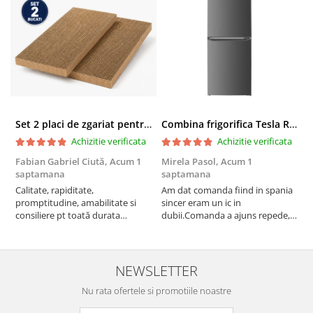
Set 2 placi de zgariat pentru casuta pisici BUNTZ KJW5086, compatibile cu casuta 59 x 28.5 x 35 cm
Combina frigorifica Tesla RC2600HXE, 262 l, Clasa E, Iluminare LED, dezghetare automata frigider, H 180 cm, Inox
Achizitie verificata
Achizitie verificata
Fabian Gabriel Ciută,
Acum 1
Mirela Pasol,
Acum 1
T
saptamana
saptamana
s
Calitate, rapiditate,
Am dat comanda fiind in spania
P
promptitudine, amabilitate si
sincer eram un ic in
consiliere pt toată durata
dubii.Comanda a ajuns repede,in
comenzii... recomand din toată
stare buna iar doamna care ne-a
inima ...
adus comanda super de
treaba,va multumesc pentru
rapiditate si
NEWSLETTER
amabilitate,RECOMAND 100%
Nu rata ofertele si promotiile noastre