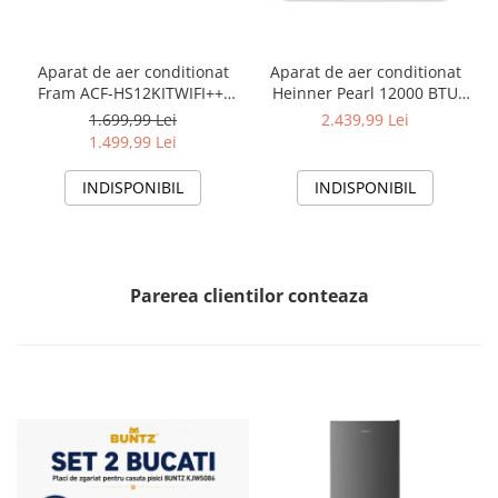
Aparat de aer conditionat
Aparat de aer conditionat
Fram ACF-HS12KITWIFI++,
Heinner Pearl 12000 BTU
12000 BTU, Wifi, Kit
Wi-Fi, Clasa A+++/A+++, AI
1.699,99 Lei
2.439,99 Lei
instalare inclus, Functie
Smart, functie Follow/Avoid
1.499,99 Lei
Sleep, Clasa A++
you, HAC-HS12EYEWIFI+++,
alb
INDISPONIBIL
INDISPONIBIL
Parerea clientilor conteaza