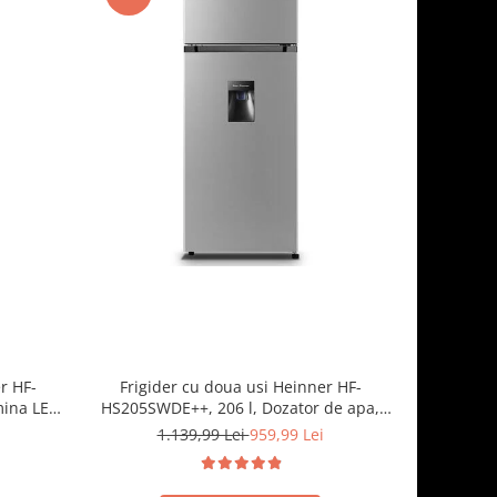
r HF-
Frigider cu doua usi Heinner HF-
Frigid
mina LED,
HS205SWDE++, 206 l, Dozator de apa,
HS205E++, 
, Negru
Iluminare LED, H 143.4 cm, Clasa E,
rafturi
1.139,99 Lei
959,99 Lei
Argintiu