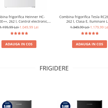
ina frigorifica Heinner HC-
Combina frigorifica Tesla RC
++, 262 l, Control electronic,
262 l, Clasa E, Iluminare 
e LED, Usi reversibile, Clasa E, H
dezghetare automata frigider, 
1.199,99 Lei
1.049,99 Lei
1.349,99 Lei
1.179,99 Le
180 cm, Alb
Inox
ADAUGA IN COS
ADAUGA IN COS
FRIGIDERE