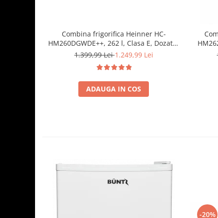
Combina frigorifica Heinner HC-
Comb
HM260DGWDE++, 262 l, Clasa E, Dozator
HM262E
de apa, Control electronic cu termostat
Iluminar
1.399,99 Lei
1.249,99 Lei
ajustabil, Lumina LED, Usa reversibila, H
180 cm, Gri antracit texturat
ADAUGA IN COS
-20%