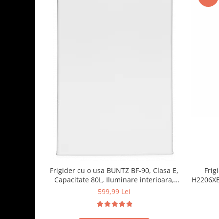
Frigider cu o usa BUNTZ BF-90, Clasa E,
Frig
Capacitate 80L, Iluminare interioara,
H2206XE+
Compartiment gheata, H 83 cm, Alb
raft
599,99 Lei