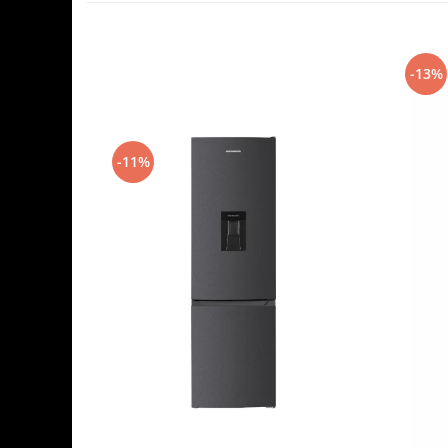
-13%
-11%