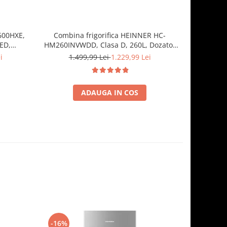
2600HXE,
Combina frigorifica HEINNER HC-
Combin
LED,
HM260INVWDD, Clasa D, 260L, Dozator
HM262XE+
H 180 cm,
apa, Control electronic cu termostat
electronic
i
1.499,99 Lei
1.229,99 Lei
1.
ajustabil, Lumina LED, Usa reversibila, H
180 cm, Alb
ADAUGA IN COS
-16%