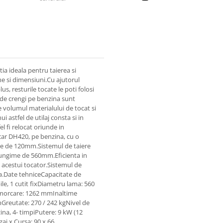
ia ideala pentru taierea si
me si dimensiuni.Cu ajutorul
s, resturile tocate le poti folosi
 de crengi pe benzina sunt
de volumul materialului de tocat si
i astfel de utilaj consta si in
l fi relocat oriunde in
ar DH420, pe benzina, cu o
te de 120mm.Sistemul de taiere
o lungime de 560mm.Eficienta in
a acestui tocator.Sistemul de
a.Date tehniceCapacitate de
le, 1 cutit fixDiametru lama: 560
morcare: 1262 mmInaltime
reutate: 270 / 242 kgNivel de
, 4- timpiPutere: 9 kW (12
aj x Cursa: 90 x 66