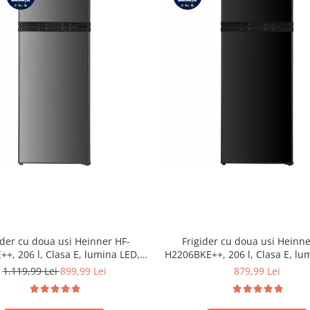
ider cu doua usi Heinner HF-
Frigider cu doua usi Heinne
+, 206 l, Clasa E, lumina LED, 3
H2206BKE++, 206 l, Clasa E, lu
uri de sticla, H 143 cm, Inox
3 rafturi de sticla, H 143 cm
1.119,99 Lei
899,99 Lei
879,99 Lei