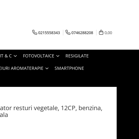
0215558343
0746288208
0,00
IT & C
FOTOVOLTAICE
RESIGILATE
EIURI AROMATERAPIE
SMARTPHONE
or resturi vegetale, 12CP, benzina,
ala