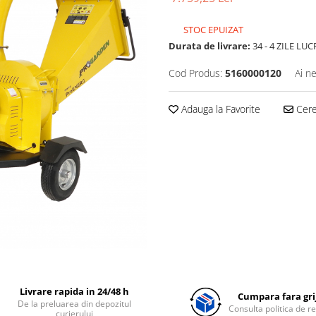
STOC EPUIZAT
Durata de livrare:
34 - 4 ZILE LU
Cod Produs:
5160000120
Ai n
Adauga la Favorite
Cere 
Livrare rapida in 24/48 h
Cumpara fara grij
De la preluarea din depozitul
Consulta politica de r
curierului