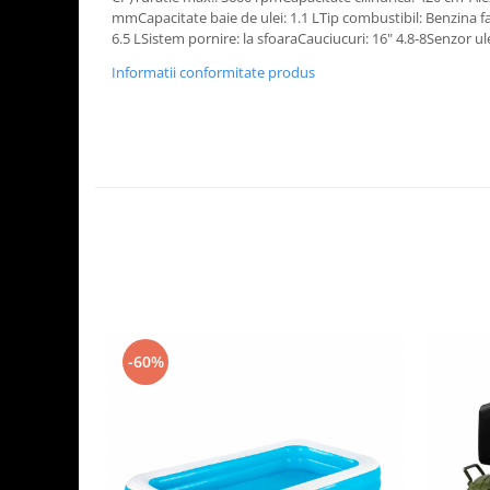
Aparate de vidat
mmCapacitate baie de ulei: 1.1 LTip combustibil: Benzina 
6.5 LSistem pornire: la sfoaraCauciucuri: 16" 4.8-8Senzor ul
Accesorii
Informatii conformitate produs
-60%