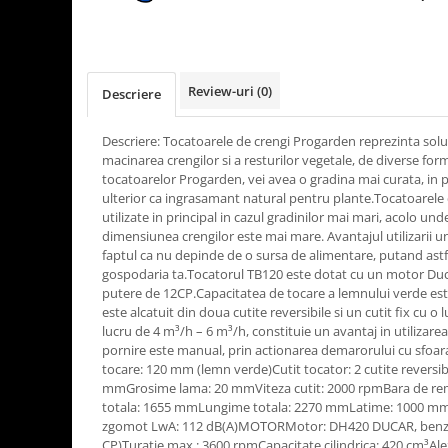
Rasnite de cafea
Ustensile gatit
Fierbatoare de apa
Vesela
Aparate de curatat cu abur
Review-uri
(0)
Descriere
Produse pentru par
Perii rotative
Descriere: Tocatoarele de crengi Progarden reprezinta solut
macinarea crengilor si a resturilor vegetale, de diverse for
Ingrijire personala
tocatoarelor Progarden, vei avea o gradina mai curata, in plu
Masini de tuns si barbierit
ulterior ca ingrasamant natural pentru plante.Tocatoarele
utilizate in principal in cazul gradinilor mai mari, acolo un
Uscatoare de par
dimensiunea crengilor este mai mare. Avantajul utilizarii unu
Masini de tuns parul
faptul ca nu depinde de o sursa de alimentare, putand astfe
Periute de dinti electrice
gospodaria ta.Tocatorul TB120 este dotat cu un motor Duc
putere de 12CP.Capacitatea de tocare a lemnului verde es
Placi de indreptat parul
este alcatuit din doua cutite reversibile si un cutit fix cu 
Epilatoare
lucru de 4 m³/h – 6 m³/h, constituie un avantaj in utilizare
Masini de tuns si barbierit
pornire este manual, prin actionarea demarorului cu sfoar
tocare: 120 mm (lemn verde)Cutit tocator: 2 cutite reversibi
Aparate de calcat cu aburi.
mmGrosime lama: 20 mmViteza cutit: 2000 rpmBara de re
Aparate de masaj
totala: 1655 mmLungime totala: 2270 mmLatime: 1000 mmG
zgomot LwA: 112 dB(A)MOTORMotor: DH420 DUCAR, benzina
Accesorii aspiratoare
CP)Turatie max.: 3600 rpmCapacitate cilindrica: 420 cm³Alez