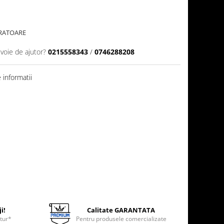
CRATOARE
evoie de ajutor?
0215558343
/
0746288208
informatii
i!
Calitate GARANTATA
etur*
Pentru produsele comercializate