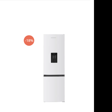
-18%
-20%