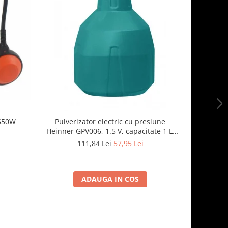
550W
Pulverizator electric cu presiune
HR SET
Heinner GPV006, 1.5 V, capacitate 1 L,
functionare cu baterii tip AA
111,84 Lei
57,95 Lei
ADAUGA IN COS