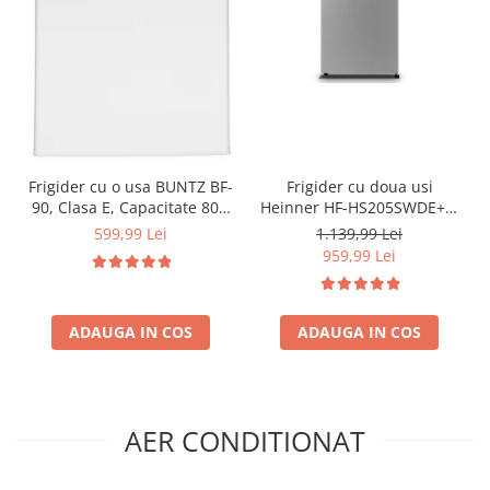
Frigider cu o usa BUNTZ BF-
Frigider cu doua usi
90, Clasa E, Capacitate 80L,
Heinner HF-HS205SWDE++,
Iluminare interioara,
206 l, Dozator de apa,
599,99 Lei
1.139,99 Lei
Compartiment gheata, H 83
Iluminare LED, H 143.4 cm,
959,99 Lei
cm, Alb
Clasa E, Argintiu
ADAUGA IN COS
ADAUGA IN COS
AER CONDITIONAT