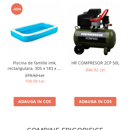
-60%
Piscina de familie imk,
HR COMPRESOR 2CP 50L
rectangulara, 305 x 183 x 46
846,92 Lei
cm
273,52 Lei
109,99 Lei
ADAUGA IN COS
ADAUGA IN COS