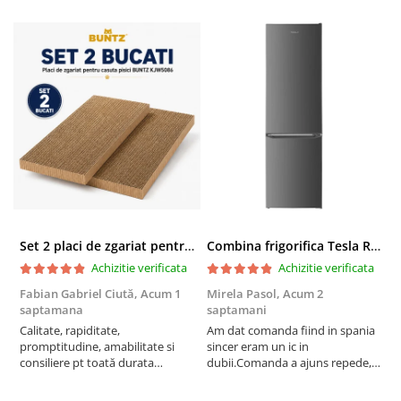
Set 2 placi de zgariat pentru casuta pisici BUNTZ KJW5086, compatibile cu casuta 59 x 28.5 x 35 cm
Combina frigorifica Tesla RC2600HXE, 262 l, Clasa E, Iluminare LED, dezghetare automata frigider, H 180 cm, Inox
Achizitie verificata
Achizitie verificata
Fabian Gabriel Ciută,
Acum 1
Mirela Pasol,
Acum 2
T
saptamana
saptamani
s
Calitate, rapiditate,
Am dat comanda fiind in spania
P
promptitudine, amabilitate si
sincer eram un ic in
consiliere pt toată durata
dubii.Comanda a ajuns repede,in
comenzii... recomand din toată
stare buna iar doamna care ne-a
inima ...
adus comanda super de