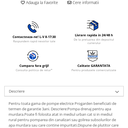
Adauga la Favorite
Cere informatii
Rasnite de cafea
Ustensile gatit
Fierbatoare de apa
Vesela
Aparate de curatat cu abur
Produse pentru par
Livrare rapida in 24/48 h
Contacteaza-ne! L-V 8-17:30
Perii rotative
De la preluarea din depozitul
Raspundem rapid nevoilor tale
curierului
Ingrijire personala
Masini de tuns si barbierit
Uscatoare de par
Cumpara fara griji!
Calitate GARANTATA
Masini de tuns parul
Consulta politica de retur*
Pentru produsele comercializate
Periute de dinti electrice
Placi de indreptat parul
Descriere
Epilatoare
Masini de tuns si barbierit
Pentru toata gama de pompe electrice Progarden beneficiati de
Aparate de calcat cu aburi.
termen de garantie 3ani. Descriere:Pompa drenaj pentru apa
Aparate de masaj
murdara.Poate fi folosita atat in mediul urban cat si in mediul
rural pentru pomparea din canalizari sau golirea subsolurilor de
Accesorii aspiratoare
apa murdara sau care contine impuritati.Dispune de plutitor care