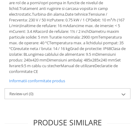
Aparate de vidat
are rol de a porni/opri pompa in functie de nivelul de
lichid.Tratament anti ruginire si carcasa vopsita in camp
Accesorii
electrostatic.Turbina din alama.Date tehnice:Tensiune /
Frecventa: 230 V / 50 HzPutere: 0.75 kW / 1 CPDebit: 10 m³/h (167
L/min)Inaltime de refulare: 16 mAdancime max. de imersie: < 5
mCurent: 3.4 ARacord de refulare: 1½ / 2 inchDiametru maxim
particule solide: 5 mm Turatie nominala: 2900 rpmTemperatura
max. de operare: 40 ºCTemperatura max. a lichidului pompat: 35
ºCGreutate neta / bruta: 14 / 16 kgGrad de protectie: IP68Clasa de
izolatie: BLungimea cablului de alimentare: 9.5 mDimensiuni
produs: 240x420 mmDimensiuni ambalaj: 485x285x240 mmSet
livrare:9.5 m cablu cu stecherManual de utilizareDeclaratie de
conformitate CE
Informatii conformitate produs
Review-uri
(0)
PRODUSE SIMILARE