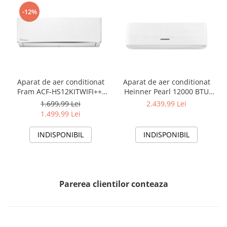
-12%
Aparat de aer conditionat
Aparat de aer conditionat
Fram ACF-HS12KITWIFI++,
Heinner Pearl 12000 BTU
12000 BTU, Wifi, Kit
Wi-Fi, Clasa A+++/A+++, AI
1.699,99 Lei
2.439,99 Lei
instalare inclus, Functie
Smart, functie Follow/Avoid
1.499,99 Lei
Sleep, Clasa A++
you, HAC-HS12EYEWIFI+++,
alb
INDISPONIBIL
INDISPONIBIL
Parerea clientilor conteaza