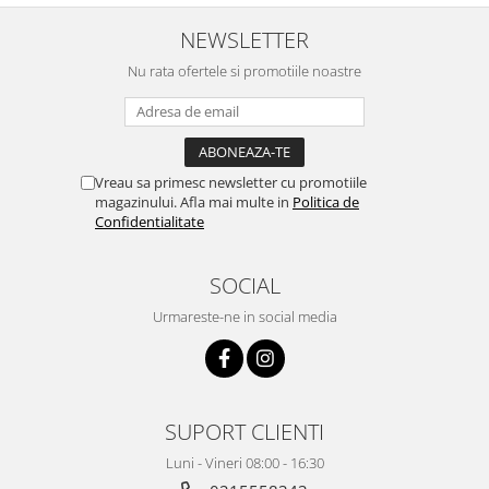
treaba,va multumesc pentru
rapiditate si
NEWSLETTER
amabilitate,RECOMAND 100%
Nu rata ofertele si promotiile noastre
Vreau sa primesc newsletter cu promotiile
magazinului. Afla mai multe in
Politica de
Confidentialitate
SOCIAL
Urmareste-ne in social media
SUPORT CLIENTI
Luni - Vineri 08:00 - 16:30