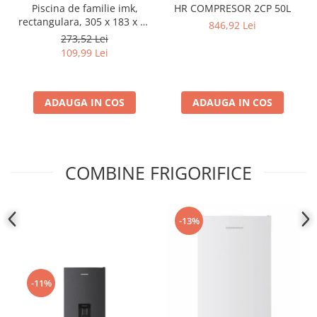
Piscina de familie imk,
HR COMPRESOR 2CP 50L
rectangulara, 305 x 183 x 46
846,92 Lei
cm
273,52 Lei
109,99 Lei
ADAUGA IN COS
ADAUGA IN COS
COMBINE FRIGORIFICE
-13%
-11%