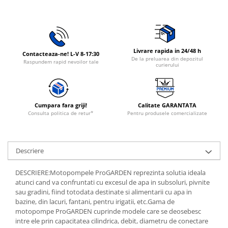
Rasnite de cafea
Ustensile gatit
Fierbatoare de apa
Vesela
Aparate de curatat cu abur
Livrare rapida in 24/48 h
Produse pentru par
Contacteaza-ne! L-V 8-17:30
De la preluarea din depozitul
Raspundem rapid nevoilor tale
curierului
Perii rotative
Ingrijire personala
Masini de tuns si barbierit
Cumpara fara griji!
Calitate GARANTATA
Uscatoare de par
Consulta politica de retur*
Pentru produsele comercializate
Masini de tuns parul
Periute de dinti electrice
Placi de indreptat parul
Descriere
Epilatoare
DESCRIERE:Motopompele ProGARDEN reprezinta solutia ideala
Masini de tuns si barbierit
atunci cand va confruntati cu excesul de apa in subsoluri, pivnite
Aparate de calcat cu aburi.
sau gradini, fiind totodata destinate si alimentarii cu apa in
bazine, din lacuri, fantani, pentru irigatii, etc.Gama de
Aparate de masaj
motopompe ProGARDEN cuprinde modele care se deosebesc
Accesorii aspiratoare
intre ele prin capacitatea cilindrica, debit, diametru de conectare