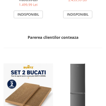
instalare inclus, Functie
Smart, functie Follow/Avoid
1.499,99 Lei
Sleep, Clasa A++
you, HAC-HS12EYEWIFI+++,
alb
INDISPONIBIL
INDISPONIBIL
Parerea clientilor conteaza