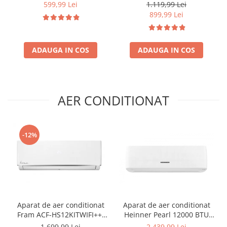
Iluminare interioara,
l, Clasa E, lumina LED, 3
599,99 Lei
1.119,99 Lei
Compartiment gheata, H 83
rafturi de sticla, H 143 cm,
899,99 Lei
cm, Alb
Inox
ADAUGA IN COS
ADAUGA IN COS
AER CONDITIONAT
-12%
Aparat de aer conditionat
Aparat de aer conditionat
Fram ACF-HS12KITWIFI++,
Heinner Pearl 12000 BTU
12000 BTU, Wifi, Kit
Wi-Fi, Clasa A+++/A+++, AI
1.699,99 Lei
2.439,99 Lei