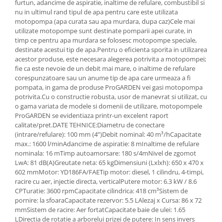
furtun, adancime de aspiratie, inaltime de refulare, combustibil si
Aparate de vidat
nu in ultimul rand tipul de apa pentru care este utilizata
Accesorii
motopompa (apa curata sau apa murdara, dupa caz)Cele mai
utilizate motopompe sunt destinate pomparii apei curate, in
timp ce pentru apa murdara se folosesc motopompe speciale,
destinate acestui tip de apa.Pentru o eficienta sporita in utilizarea
acestor produse, este necesara alegerea potrivita a motopompei;
fie ca este nevoie de un debit mai mare, o inaltime de refulare
corespunzatoare sau un anume tip de apa care urmeaza a fi
pompata, in gama de produse ProGARDEN vei gasi motopompa
potrivita.Cu o constructie robusta, usor de manevrat si utilizat, cu
o gama variata de modele si domenii de utilizare, motopompele
ProGARDEN se evidentiaza printr-un excelent raport
calitate/pret.DATE TEHNICE:Diametru de conectare
(intrare/refulare): 100 mm (4”)Debit nominal: 40 m³/hCapacitate
max.: 1600 l/minAdancime de aspiratie: 8 mInaltime de refulare
nominala: 16 mTimp autoamorsare: 180 s/4mNivel de zgomot
LwA: 81 dB(A)Greutate neta: 65 kgDimensiuni (Lxlxh): 650 x 470 x
602 mmMotor: YD186FA/FAETip motor: diesel, 1 cilindru, 4-timpi,
racire cu aer, injectie directa, verticalPutere motor: 6.3 kW / 8.6
CPTuratie: 3600 rpmCapacitate cilindrica: 418 cm³Sistem de
pornire: la sfoaraCapacitate rezervor: 5.5 LAlezaj x Cursa: 86 x 72
mmSistem de racire: Aer fortatCapacitate baie de ulei: 1.65
LDirectia de rotatie a arborelui prizei de putere: In sens invers