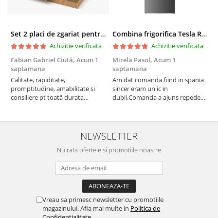
Set 2 placi de zgariat pentru casuta pisici BUNTZ KJW5086, compatibile cu casuta 59 x 28.5 x 35 cm
Combina frigorifica Tesla RC2600HXE, 262 l, Clasa E, Iluminare LED, dezghetare automata frigider, H 180 cm, Inox
Achizitie verificata
Achizitie verificata
Fabian Gabriel Ciută,
Acum 1
Mirela Pasol,
Acum 1
T
saptamana
saptamana
s
Calitate, rapiditate,
Am dat comanda fiind in spania
P
promptitudine, amabilitate si
sincer eram un ic in
consiliere pt toată durata
dubii.Comanda a ajuns repede,in
comenzii... recomand din toată
stare buna iar doamna care ne-a
inima ...
adus comanda super de
treaba,va multumesc pentru
rapiditate si
NEWSLETTER
amabilitate,RECOMAND 100%
Nu rata ofertele si promotiile noastre
Vreau sa primesc newsletter cu promotiile
magazinului. Afla mai multe in
Politica de
Confidentialitate