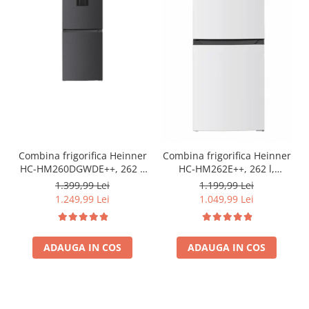
Combina frigorifica Heinner
Combina frigorifica Heinner
HC-HM260DGWDE++, 262 l,
HC-HM262E++, 262 l,
Clasa E, Dozator de apa,
Control electronic,
1.399,99 Lei
1.199,99 Lei
Control electronic cu
Iluminare LED, Usi
1.249,99 Lei
1.049,99 Lei
termostat ajustabil, Lumina
reversibile, Clasa E, H 180
LED, Usa reversibila, H 180
cm, Alb
cm, Gri antracit texturat
ADAUGA IN COS
ADAUGA IN COS