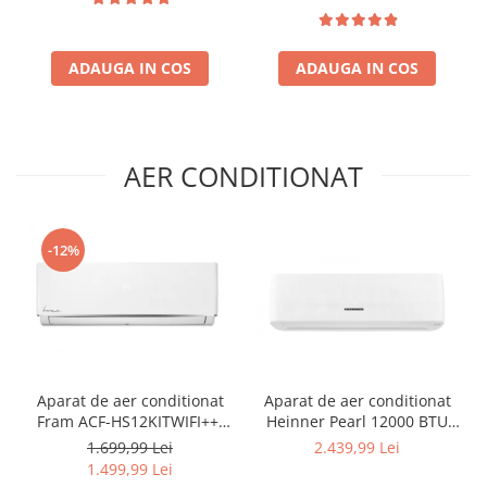
cm, Alb
Inox
ADAUGA IN COS
ADAUGA IN COS
AER CONDITIONAT
-12%
Aparat de aer conditionat
Aparat de aer conditionat
Fram ACF-HS12KITWIFI++,
Heinner Pearl 12000 BTU
12000 BTU, Wifi, Kit
Wi-Fi, Clasa A+++/A+++, AI
1.699,99 Lei
2.439,99 Lei
instalare inclus, Functie
Smart, functie Follow/Avoid
1.499,99 Lei
Sleep, Clasa A++
you, HAC-HS12EYEWIFI+++,