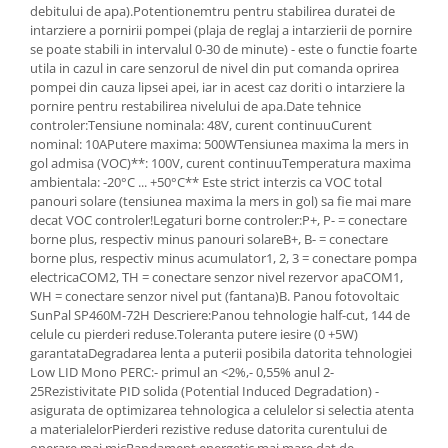
debitului de apa).Potentionemtru pentru stabilirea duratei de
intarziere a pornirii pompei (plaja de reglaj a intarzierii de pornire
se poate stabili in intervalul 0-30 de minute) - este o functie foarte
utila in cazul in care senzorul de nivel din put comanda oprirea
pompei din cauza lipsei apei, iar in acest caz doriti o intarziere la
pornire pentru restabilirea nivelului de apa.Date tehnice
controler:Tensiune nominala: 48V, curent continuuCurent
nominal: 10APutere maxima: 500WTensiunea maxima la mers in
gol admisa (VOC)**: 100V, curent continuuTemperatura maxima
ambientala: -20°C ... +50°C** Este strict interzis ca VOC total
panouri solare (tensiunea maxima la mers in gol) sa fie mai mare
decat VOC controler!Legaturi borne controler:P+, P- = conectare
borne plus, respectiv minus panouri solareB+, B- = conectare
borne plus, respectiv minus acumulator1, 2, 3 = conectare pompa
electricaCOM2, TH = conectare senzor nivel rezervor apaCOM1,
WH = conectare senzor nivel put (fantana)B. Panou fotovoltaic
SunPal SP460M-72H Descriere:Panou tehnologie half-cut, 144 de
celule cu pierderi reduse.Toleranta putere iesire (0 +5W)
garantataDegradarea lenta a puterii posibila datorita tehnologiei
Low LID Mono PERC:- primul an <2%,- 0,55% anul 2-
25Rezistivitate PID solida (Potential Induced Degradation) -
asigurata de optimizarea tehnologica a celulelor si selectia atenta
a materialelorPierderi rezistive reduse datorita curentului de