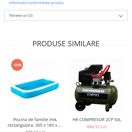
Informatii conformitate produs
Review-uri
(0)
PRODUSE SIMILARE
-60%
Piscina de familie imk,
HR COMPRESOR 2CP 50L
rectangulara, 305 x 183 x 46
846,92 Lei
cm