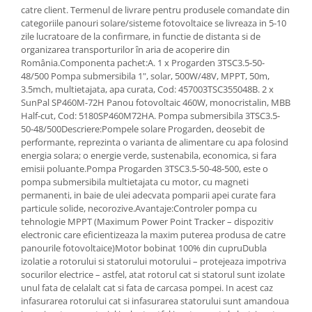
Ingriire tesaturi
catre client. Termenul de livrare pentru produsele comandate din
Masini de tuns si barbierit
categoriile panouri solare/sisteme fotovoltaice se livreaza in 5-10
zile lucratoare de la confirmare, in functie de distanta si de
Aparate de calcat cu aburi.
organizarea transporturilor în aria de acoperire din
Aparate de masaj
România.Componenta pachet:A. 1 x Progarden 3TSC3.5-50-
Pile electrice
48/500 Pompa submersibila 1", solar, 500W/48V, MPPT, 50m,
3.5mch, multietajata, apa curata, Cod: 457003TSC355048B. 2 x
Rezerve
SunPal SP460M-72H Panou fotovoltaic 460W, monocristalin, MBB
Accesorii aspiratoare
Half-cut, Cod: 5180SP460M72HA. Pompa submersibila 3TSC3.5-
50-48/500Descriere:Pompele solare Progarden, deosebit de
Accesorii electrocasnice mici
performante, reprezinta o varianta de alimentare cu apa folosind
Aparate de vidat
energia solara; o energie verde, sustenabila, economica, si fara
emisii poluante.Pompa Progarden 3TSC3.5-50-48-500, este o
Accesorii
pompa submersibila multietajata cu motor, cu magneti
Masini de cusut
permanenti, in baie de ulei adecvata pomparii apei curate fara
particule solide, necorozive.Avantaje:Controler pompa cu
Masini de facut cuburi de gheata
tehnologie MPPT (Maximum Power Point Tracker – dispozitiv
electronic care eficientizeaza la maxim puterea produsa de catre
panourile fotovoltaice)Motor bobinat 100% din cupruDubla
izolatie a rotorului si statorului motorului – protejeaza impotriva
socurilor electrice – astfel, atat rotorul cat si statorul sunt izolate
unul fata de celalalt cat si fata de carcasa pompei. In acest caz
infasurarea rotorului cat si infasurarea statorului sunt amandoua