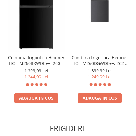
Combina frigorifica Heinner
Combina frigorifica Heinner
HC-HM260BKWDE++, 260 l,
HC-HM260DGWDE++, 262 l,
Clasa E, Lumina LED,
Clasa E, Dozator de apa,
1.399,99 Lei
1.399,99 Lei
Dozator de apa, Usi
Control electronic cu
1.244,99 Lei
1.249,99 Lei
reversibile Negru
termostat ajustabil, Lumina
LED, 3 rafturi din sticla
frigider, 3 sertare
ADAUGA IN COS
congelator, Usa reversibila
ADAUGA IN COS
FRIGIDERE