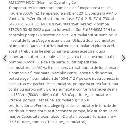
AM1.5*** NOCT (Nominal Operating Cell
Temperature/Temperatura nominala de funcționare a celulei):
Iradiere 800W/m2, Temperatura ambient 20°C, Spectre la AM1.5,
Vant la 1m/sCertificari sistem/produse:IEC 61215, IEC 61730, UL
61730ISO 9001ISO 14001OHSAS 18001Set livrare:1 x pompa
3TSC3.5-50-48-5002 x panou fotovoltaic SunPal SP460M-72H1 x
controler pompa2 x senzori de nivel! Acumulatorii nu sunt inclusi
in setul de livrareAlegere acumulatori:Utilizati doar acumulatori
plumb-acid. Daca veti utiliza mai multi acumulatori plumb-acid,
acestia trebuie sa fie identici iar tensiunea acestora, dupa
conectarea tuturor, trebuie sa fie egala cu tensiunea nominala a
pompei (48Volti). Pe de alta parte, cu cat capacitatea
acumulatorului (Ah) va fi mai mare, cu atat durata de functionare
a pompei va fi mai mare.Exemplu: Pentru acest tip de pompa,
puteti alege 4 acumulatori de 150Ah/12 V pe care ii veti conecta in
serie; cu acest pachet de acumulatori, pompa va putea functiona
continuu aproximativ 8 ore si jumatate, conform formulei de mai
jos150Ah ÷ (500W ÷ 48V) x 0.6 = 8.6hCapacitate_acumulator ÷
(Putere_pompa ÷ tensiune_acumulatori) * 0.6 =
ore_functionarePentru a alege tipul de acumulator in functie de
cat de mult timp doriti sa functioneze pompa, folositi formula de
mai jos:Capacitate_acumulator=Durata_necesara_functionare ÷
0.6 * (Putere_pompa ÷ Tensiune_acumulatori)