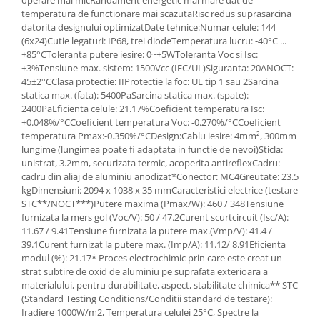
operare mai micRandament energetic mai mare dat de
temperatura de functionare mai scazutaRisc redus suprasarcina
datorita designului optimizatDate tehnice:Numar celule: 144
(6x24)Cutie legaturi: IP68, trei diodeTemperatura lucru: -40°C ...
+85°CToleranta putere iesire: 0~+5WToleranta Voc si Isc:
±3%Tensiune max. sistem: 1500Vcc (IEC/UL)Siguranta: 20ANOCT:
45±2°CClasa protectie: IIProtectie la foc: UL tip 1 sau 2Sarcina
statica max. (fata): 5400PaSarcina statica max. (spate):
2400PaEficienta celule: 21.17%Coeficient temperatura Isc:
+0.048%/°CCoeficient temperatura Voc: -0.270%/°CCoeficient
temperatura Pmax:-0.350%/°CDesign:Cablu iesire: 4mm², 300mm
lungime (lungimea poate fi adaptata in functie de nevoi)Sticla:
unistrat, 3.2mm, securizata termic, acoperita antireflexCadru:
cadru din aliaj de aluminiu anodizat*Conector: MC4Greutate: 23.5
kgDimensiuni: 2094 x 1038 x 35 mmCaracteristici electrice (testare
STC**/NOCT***)Putere maxima (Pmax/W): 460 / 348Tensiune
furnizata la mers gol (Voc/V): 50 / 47.2Curent scurtcircuit (Isc/A):
11.67 / 9.41Tensiune furnizata la putere max.(Vmp/V): 41.4 /
39.1Curent furnizat la putere max. (Imp/A): 11.12/ 8.91Eficienta
modul (%): 21.17* Proces electrochimic prin care este creat un
strat subtire de oxid de aluminiu pe suprafata exterioara a
materialului, pentru durabilitate, aspect, stabilitate chimica** STC
(Standard Testing Conditions/Conditii standard de testare):
Iradiere 1000W/m2, Temperatura celulei 25°C, Spectre la