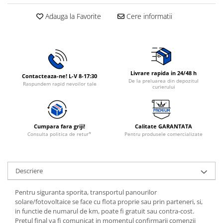
Rasnite de cafea
Ustensile gatit
Adauga la Favorite
Cere informatii
Fierbatoare de apa
Vesela
Cafea
Aparate de curatat cu abur
Produse pentru par
Livrare rapida in 24/48 h
Contacteaza-ne! L-V 8-17:30
Perii rotative
De la preluarea din depozitul
Raspundem rapid nevoilor tale
curierului
Perii cu aer cald.
Perii de par electrice
Ingrijire personala
Cumpara fara griji!
Calitate GARANTATA
Masini de tuns si barbierit
Consulta politica de retur*
Pentru produsele comercializate
Uscatoare de par
Masini de tuns parul
Descriere
Periute de dinti electrice
Placi de indreptat parul
Pentru siguranta sporita, transportul panourilor
Epilatoare
solare/fotovoltaice se face cu flota proprie sau prin parteneri, si,
in functie de numarul de km, poate fi gratuit sau contra-cost.
Ondulatoare de par
Pretul final va fi comunicat in momentul confirmarii comenzii