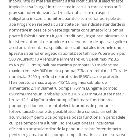
inconjurate cu material izolant astfel incat curentul electric este
impiedicat sa “curga” intre acestea in cazul in care carcasa ar fi
grav sau puternic avariata. Izolatia dubla este un aspect
obligatoriu in cazul anumitor aparate electrice, iar pompele de
apa Progarden respecta cu strictete cel mai ridicate standarde si
normative in ceea ce priveste siguranta consumatorilor.Pompa
poate fi folosita pentru irigatul traditional, irigat prin picurare sau
in sistem automat de umplere a rezervoarelor de apa, sau golirea
acestora, alimentarea spatiilor de locuit mai ales in zonele unde
lipseste sistemul energetic national.Date tehnice:Putere pompa:
500 WCurent: 10 ATensiune alimentare: 48 VDebit maxim: 3.5
m3/h (58.3 L/min)Inaltime maxima pompare: 50 mAdancime
maxima imersie: 30Diametru pompa: 3”Racord refulare: 1”Turatie
nominala: 3450 rpmGrad de protectie: IP68Clasa de protectie:
ITemperatura max. a apei: <45°CLungimea cablului de
alimentare: 2.4 mDiametru pompa: 75mm Lungime pompa:
690mmDimensiuni ambalaj: 870 x 370 x 200 mmGreutate neta /
bruta: 12 / 14 kgControler pompa:Faciliteaza functionarea
pompei gestionand curentul electric produs de panourile
fotovoltaice.Dispune de posibilitatea de a conecta un set de
acumulatori* pentru ca pompa sa poata functiona in perioadele
cu lipsa temporara a luminii solare.Gestioneaza incarcarea
eficienta a acumulatorilor de la panourile solarePotentiometru
pentru reglarea turatiei pompei (implicit marirea sau micsorarea