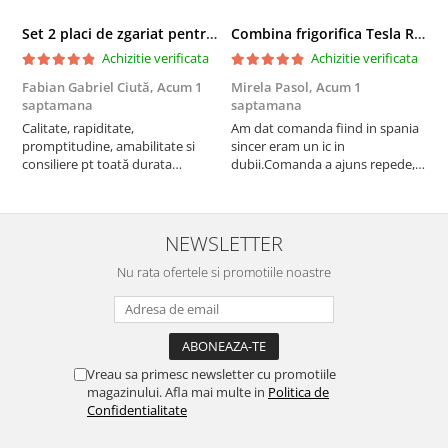
Set 2 placi de zgariat pentru casuta pisici BUNTZ KJW5086, compatibile cu casuta 59 x 28.5 x 35 cm
Combina frigorifica Tesla RC2600HXE, 262 l, Clasa E, Iluminare LED, dezghetare automata frigider, H 180 cm, Inox
Achizitie verificata
Achizitie verificata
Fabian Gabriel Ciută,
Acum 1
Mirela Pasol,
Acum 1
T
saptamana
saptamana
s
Calitate, rapiditate,
Am dat comanda fiind in spania
P
promptitudine, amabilitate si
sincer eram un ic in
consiliere pt toată durata
dubii.Comanda a ajuns repede,in
comenzii... recomand din toată
stare buna iar doamna care ne-a
inima ...
adus comanda super de
treaba,va multumesc pentru
rapiditate si
NEWSLETTER
amabilitate,RECOMAND 100%
Nu rata ofertele si promotiile noastre
Vreau sa primesc newsletter cu promotiile
magazinului. Afla mai multe in
Politica de
Confidentialitate