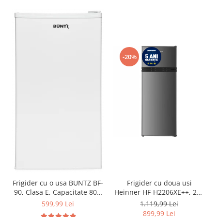
-20%
Frigider cu o usa BUNTZ BF-
Frigider cu doua usi
90, Clasa E, Capacitate 80L,
Heinner HF-H2206XE++, 206
Iluminare interioara,
l, Clasa E, lumina LED, 3
599,99 Lei
1.119,99 Lei
Compartiment gheata, H 83
rafturi de sticla, H 143 cm,
899,99 Lei