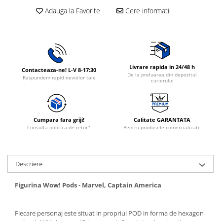
Rasnite de cafea
Adauga la Favorite
Cere informatii
Ustensile gatit
Fierbatoare de apa
Vesela
Cafea
Aparate de curatat cu abur
Produse pentru par
Livrare rapida in 24/48 h
Contacteaza-ne! L-V 8-17:30
De la preluarea din depozitul
Raspundem rapid nevoilor tale
Perii rotative
curierului
Perii cu aer cald.
Perii de par electrice
Ingrijire personala
Cumpara fara griji!
Calitate GARANTATA
Consulta politica de retur*
Pentru produsele comercializate
Masini de tuns si barbierit
Uscatoare de par
Masini de tuns parul
Descriere
Periute de dinti electrice
Placi de indreptat parul
Figurina Wow! Pods - Marvel, Captain America
Epilatoare
Ondulatoare de par
Fiecare personaj este situat in propriul POD in forma de hexagon