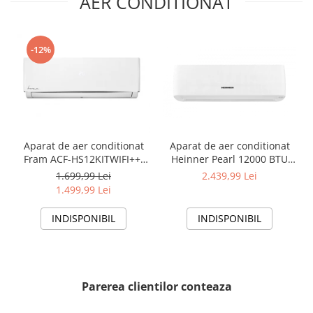
AER CONDITIONAT
-12%
Aparat de aer conditionat
Aparat de aer conditionat
Fram ACF-HS12KITWIFI++,
Heinner Pearl 12000 BTU
12000 BTU, Wifi, Kit
Wi-Fi, Clasa A+++/A+++, AI
1.699,99 Lei
2.439,99 Lei
instalare inclus, Functie
Smart, functie Follow/Avoid
1.499,99 Lei
Sleep, Clasa A++
you, HAC-HS12EYEWIFI+++,
alb
INDISPONIBIL
INDISPONIBIL
Parerea clientilor conteaza