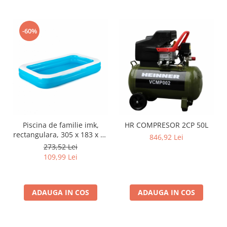
-60%
Piscina de familie imk,
HR COMPRESOR 2CP 50L
rectangulara, 305 x 183 x 46
846,92 Lei
cm
273,52 Lei
109,99 Lei
ADAUGA IN COS
ADAUGA IN COS