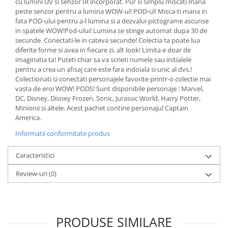
cu lumini UV si senzor IR incorporat. Pur si simplu miscati mana
Ingriire tesaturi
peste senzor pentru a lumina WOW-ul! POD-ul! Misca-ti mana in
Masini de tuns si barbierit
fata POD-ului pentru a-l lumina si a dezvalui pictograme ascunse
Aparate de calcat cu aburi.
in spatele WOW!Pod-ului! Lumina se stinge automat dupa 30 de
secunde. Conectati-le in cateva secunde! Colectia ta poate lua
Aparate de masaj
diferite forme si avea in fiecare zi, alt look! Limita e doar de
Pile electrice
imaginatia ta! Puteti chiar sa va scrieti numele sau initialele
Rezerve
pentru a crea un afisaj care este fara indoiala si unic al dvs.!
Colectionati si conectati personajele favorite printr-o colectie mai
Accesorii aspiratoare
vasta de eroi WOW! PODS! Sunt disponibile personaje : Marvel,
Accesorii electrocasnice mici
DC, Disney, Disney Frozen, Sonic, Jurassic World, Harry Potter,
Minionii si altele. Acest pachet contine personajul Captain
Aparate de vidat
America.
Accesorii
Informatii conformitate produs
Masini de cusut
Caracteristici
Masini de facut cuburi de gheata
Review-uri
(0)
PRODUSE SIMILARE