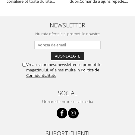
consiliere pt toată durata
dubii.Comanda a ajuns repede,in
comenzii... recomand din toată
stare buna iar doamna care ne-a
inima ...
adus comanda super de
treaba,va multumesc pentru
rapiditate si
NEWSLETTER
amabilitate,RECOMAND 100%
Nu rata ofertele si promotiile noastre
Vreau sa primesc newsletter cu promotiile
magazinului. Afla mai multe in
Politica de
Confidentialitate
SOCIAL
Urmareste-ne in social media
SUPORT CLIENTI