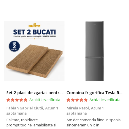
Set 2 placi de zgariat pentru casuta pisici BUNTZ KJW5086, compatibile cu casuta 59 x 28.5 x 35 cm
Combina frigorifica Tesla RC2600HXE, 262 l, Clasa E, Iluminare LED, dezghetare automata frigider, H 180 cm, Inox
Achizitie verificata
Achizitie verificata
Fabian Gabriel Ciută,
Acum 1
Mirela Pasol,
Acum 1
T
saptamana
saptamana
s
Calitate, rapiditate,
Am dat comanda fiind in spania
P
promptitudine, amabilitate si
sincer eram un ic in