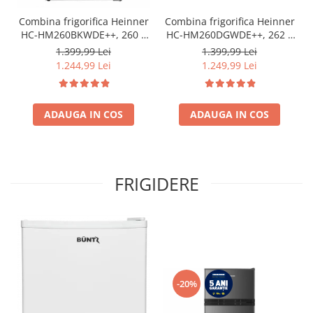
Combina frigorifica Heinner
Combina frigorifica Heinner
HC-HM260BKWDE++, 260 l,
HC-HM260DGWDE++, 262 l,
Clasa E, Lumina LED,
Clasa E, Dozator de apa,
1.399,99 Lei
1.399,99 Lei
Dozator de apa, Usi
Control electronic cu
1.244,99 Lei
1.249,99 Lei
reversibile Negru
termostat ajustabil, Lumina
LED, 3 rafturi din sticla
frigider, 3 sertare
ADAUGA IN COS
congelator, Usa reversibila
ADAUGA IN COS
FRIGIDERE
-20%