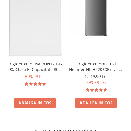
Frigider cu o usa BUNTZ BF-
Frigider cu doua usi
90, Clasa E, Capacitate 80L,
Heinner HF-H2206XE++, 206
Iluminare interioara,
l, Clasa E, lumina LED, 3
599,99 Lei
1.119,99 Lei
Compartiment gheata, H 83
rafturi de sticla, H 143 cm,
899,99 Lei
cm, Alb
Inox
ADAUGA IN COS
ADAUGA IN COS