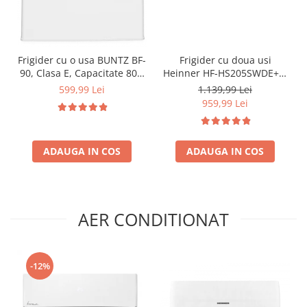
Frigider cu o usa BUNTZ BF-
Frigider cu doua usi
90, Clasa E, Capacitate 80L,
Heinner HF-HS205SWDE++,
Iluminare interioara,
206 l, Dozator de apa,
599,99 Lei
1.139,99 Lei
Compartiment gheata, H 83
Iluminare LED, H 143.4 cm,
959,99 Lei
cm, Alb
Clasa E, Argintiu
ADAUGA IN COS
ADAUGA IN COS
AER CONDITIONAT
-12%