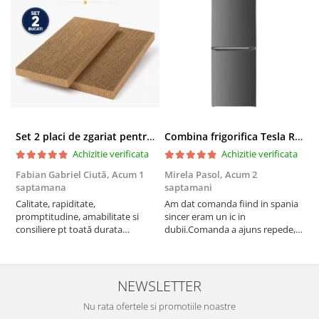
Set 2 placi de zgariat pentru casuta pisici BUNTZ KJW5086, compatibile cu casuta 59 x 28.5 x 35 cm
Combina frigorifica Tesla RC2600HXE, 262 l, Clasa E, Iluminare LED, dezghetare automata frigider, H 180 cm, Inox
Achizitie verificata
Achizitie verificata
Fabian Gabriel Ciută,
Acum 1
Mirela Pasol,
Acum 2
T
saptamana
saptamani
s
Calitate, rapiditate,
Am dat comanda fiind in spania
P
promptitudine, amabilitate si
sincer eram un ic in
consiliere pt toată durata
dubii.Comanda a ajuns repede,in
comenzii... recomand din toată
stare buna iar doamna care ne-a
inima ...
adus comanda super de
treaba,va multumesc pentru
rapiditate si
NEWSLETTER
amabilitate,RECOMAND 100%
Nu rata ofertele si promotiile noastre