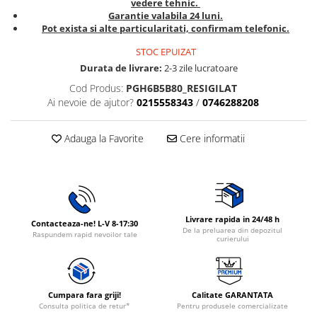
vedere tehnic.
Rasnite de cafea
Garantie valabila 24 luni.
Ustensile gatit
Pot exista si alte particularitati, confirmam telefonic.
Fierbatoare de apa
Vesela
Aparate de curatat cu abur
STOC EPUIZAT
Durata de livrare:
2-3 zile lucratoare
Produse pentru par
Cod Produs:
PGH6B5B80_RESIGILAT
Perii rotative
Ai nevoie de ajutor?
0215558343
/
0746288208
Ingrijire personala
Masini de tuns si barbierit
Adauga la Favorite
Cere informatii
Uscatoare de par
Masini de tuns parul
Periute de dinti electrice
Placi de indreptat parul
Livrare rapida in 24/48 h
Contacteaza-ne! L-V 8-17:30
Epilatoare
De la preluarea din depozitul
Raspundem rapid nevoilor tale
curierului
Masini de tuns si barbierit
Aparate de calcat cu aburi.
Aparate de masaj
Cumpara fara griji!
Calitate GARANTATA
Accesorii aspiratoare
Consulta politica de retur*
Pentru produsele comercializate