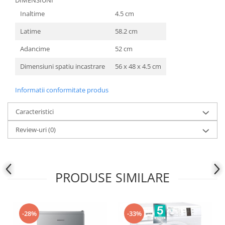
DIMENSIUNI
Inaltime
4.5 cm
Latime
58.2 cm
Adancime
52 cm
Dimensiuni spatiu incastrare
56 x 48 x 4.5 cm
Informatii conformitate produs
Caracteristici
Review-uri
(0)
PRODUSE SIMILARE
-28%
-33%