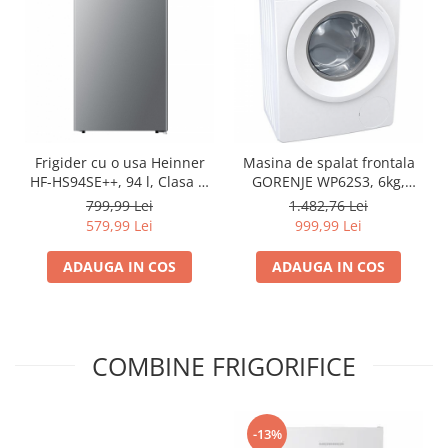
Frigider cu o usa Heinner
Masina de spalat frontala
HF-HS94SE++, 94 l, Clasa E,
GORENJE WP62S3, 6kg,
Iluminare LED, Rafturi
1200rpm, A+++, alb -
799,99 Lei
1.482,76 Lei
sticla, H 84 cm, Argintiu -
RESIGILAT
579,99 Lei
999,99 Lei
Resigilat
ADAUGA IN COS
ADAUGA IN COS
COMBINE FRIGORIFICE
-13%