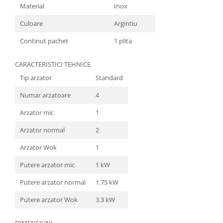
Material
Inox
Culoare
Argintiu
Continut pachet
1 plita
CARACTERISTICI TEHNICE
Tip arzator
Standard
Numar arzatoare
4
Arzator mic
1
Arzator normal
2
Arzator Wok
1
Putere arzator mic
1 kW
Putere arzator normal
1.75 kW
Putere arzator Wok
3.3 kW