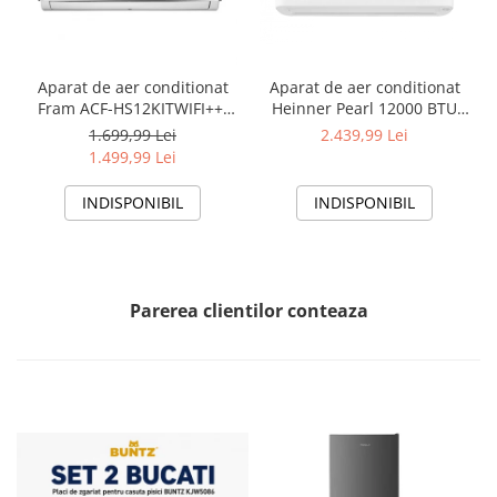
Aparat de aer conditionat
Aparat de aer conditionat
Fram ACF-HS12KITWIFI++,
Heinner Pearl 12000 BTU
12000 BTU, Wifi, Kit
Wi-Fi, Clasa A+++/A+++, AI
1.699,99 Lei
2.439,99 Lei
instalare inclus, Functie
Smart, functie Follow/Avoid
1.499,99 Lei
Sleep, Clasa A++
you, HAC-HS12EYEWIFI+++,
alb
INDISPONIBIL
INDISPONIBIL
Parerea clientilor conteaza