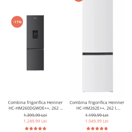
-11%
Combina frigorifica Heinner
Combina frigorifica Heinner
HC-HM260DGWDE++, 262 l,
HC-HM262E++, 262 l,
Clasa E, Dozator de apa,
Control electronic,
1.399,99 Lei
1.199,99 Lei
Control electronic cu
Iluminare LED, Usi
1.249,99 Lei
1.049,99 Lei
termostat ajustabil, Lumina
reversibile, Clasa E, H 180
LED, Usa reversibila, H 180
cm, Alb