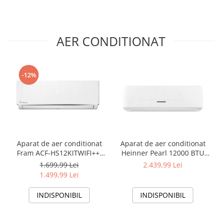
AER CONDITIONAT
-12%
Aparat de aer conditionat
Aparat de aer conditionat
Fram ACF-HS12KITWIFI++,
Heinner Pearl 12000 BTU
12000 BTU, Wifi, Kit
Wi-Fi, Clasa A+++/A+++, AI
1.699,99 Lei
2.439,99 Lei
instalare inclus, Functie
Smart, functie Follow/Avoid
1.499,99 Lei
Sleep, Clasa A++
you, HAC-HS12EYEWIFI+++,
alb
INDISPONIBIL
INDISPONIBIL