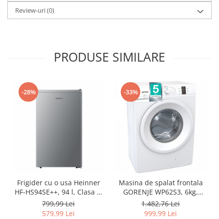
Review-uri
(0)
PRODUSE SIMILARE
-28%
-33%
Frigider cu o usa Heinner
Masina de spalat frontala
HF-HS94SE++, 94 l, Clasa E,
GORENJE WP62S3, 6kg,
Iluminare LED, Rafturi
1200rpm, A+++, alb -
799,99 Lei
1.482,76 Lei
sticla, H 84 cm, Argintiu -
RESIGILAT
579,99 Lei
999,99 Lei