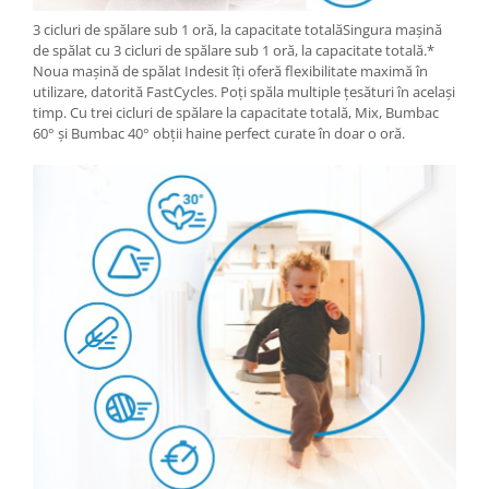
3 cicluri de spălare sub 1 oră, la capacitate totalăSingura mașină
de spălat cu 3 cicluri de spălare sub 1 oră, la capacitate totală.*
Noua mașină de spălat Indesit îți oferă flexibilitate maximă în
utilizare, datorită FastCycles. Poți spăla multiple țesături în același
timp. Cu trei cicluri de spălare la capacitate totală, Mix, Bumbac
60° și Bumbac 40° obții haine perfect curate în doar o oră.