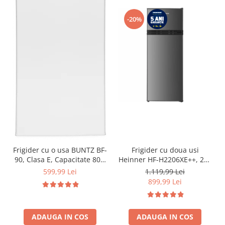
-20%
Frigider cu o usa BUNTZ BF-
Frigider cu doua usi
90, Clasa E, Capacitate 80L,
Heinner HF-H2206XE++, 206
Iluminare interioara,
l, Clasa E, lumina LED, 3
599,99 Lei
1.119,99 Lei
Compartiment gheata, H 83
rafturi de sticla, H 143 cm,
899,99 Lei
cm, Alb
Inox
ADAUGA IN COS
ADAUGA IN COS