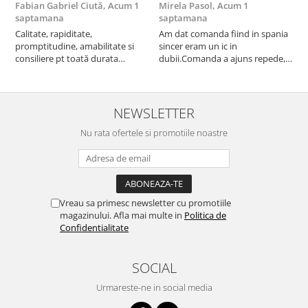
Fabian Gabriel Ciută,
Acum 1
Mirela Pasol,
Acum 1
T
saptamana
saptamana
s
Calitate, rapiditate,
Am dat comanda fiind in spania
P
promptitudine, amabilitate si
sincer eram un ic in
consiliere pt toată durata
dubii.Comanda a ajuns repede,in
comenzii... recomand din toată
stare buna iar doamna care ne-a
inima ...
adus comanda super de
treaba,va multumesc pentru
rapiditate si
NEWSLETTER
amabilitate,RECOMAND 100%
Nu rata ofertele si promotiile noastre
Vreau sa primesc newsletter cu promotiile
magazinului. Afla mai multe in
Politica de
Confidentialitate
SOCIAL
Urmareste-ne in social media