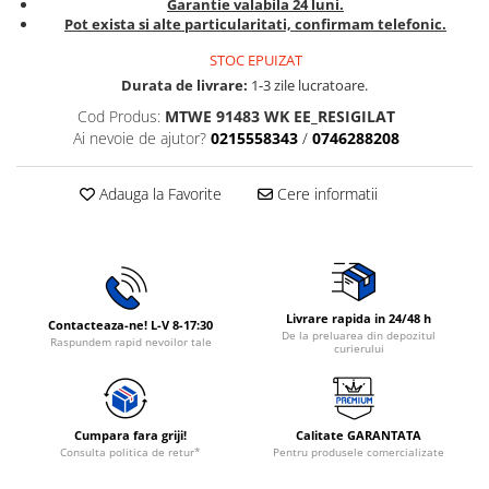
Garantie valabila 24 luni.
Rasnite de cafea
Pot exista si alte particularitati, confirmam telefonic.
Ustensile gatit
Fierbatoare de apa
STOC EPUIZAT
Vesela
Aparate de curatat cu abur
Durata de livrare:
1-3 zile lucratoare.
Produse pentru par
Cod Produs:
MTWE 91483 WK EE_RESIGILAT
Ai nevoie de ajutor?
0215558343
/
0746288208
Perii rotative
Ingrijire personala
Adauga la Favorite
Cere informatii
Masini de tuns si barbierit
Uscatoare de par
Masini de tuns parul
Periute de dinti electrice
Livrare rapida in 24/48 h
Placi de indreptat parul
Contacteaza-ne! L-V 8-17:30
De la preluarea din depozitul
Raspundem rapid nevoilor tale
curierului
Epilatoare
Masini de tuns si barbierit
Aparate de calcat cu aburi.
Aparate de masaj
Cumpara fara griji!
Calitate GARANTATA
Consulta politica de retur*
Pentru produsele comercializate
Accesorii aspiratoare