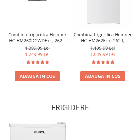
Combina frigorifica Heinner
Combina frigorifica Heinner
HC-HM260DGWDE++, 262 l,
HC-HM262E++, 262 l,
Clasa E, Dozator de apa,
Control electronic,
1.399,99 Lei
1.199,99 Lei
Control electronic cu
Iluminare LED, Usi
1.249,99 Lei
1.049,99 Lei
termostat ajustabil, Lumina
reversibile, Clasa E, H 180
LED, Usa reversibila, H 180
cm, Alb
cm, Gri antracit texturat
ADAUGA IN COS
ADAUGA IN COS
FRIGIDERE