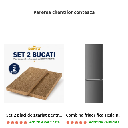
Parerea clientilor conteaza
Set 2 placi de zgariat pentru casuta pisici BUNTZ KJW5086, compatibile cu casuta 59 x 28.5 x 35 cm
Combina frigorifica Tesla RC2600HXE, 262 l, Clasa E, Iluminare LED, dezghetare automata frigider, H 180 cm, Inox
Achizitie verificata
Achizitie verificata