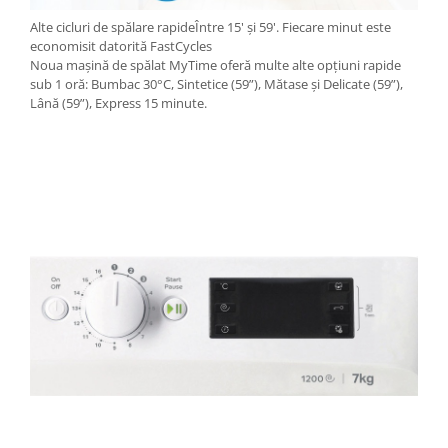
Alte cicluri de spălare rapideÎntre 15' și 59'. Fiecare minut este
economisit datorită FastCycles
Noua mașină de spălat MyTime oferă multe alte opțiuni rapide
sub 1 oră: Bumbac 30°C, Sintetice (59”), Mătase și Delicate (59”),
Lână (59”), Express 15 minute.