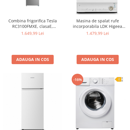
Combina frigorifica Tesla
Masina de spalat rufe
RC3100FMXE, clasaE,
incorporabila LDK Higeea
310LTotal No Frost, Display
812DD BI, 8 Kg, Clasa D, 1200
1.649,99 Lei
1.479,99 Lei
LED, H188, Inox
rpm, 15 programe, Anti-
Alergic, Amanare pornire,
Display LED, Alb
ADAUGA IN COS
ADAUGA IN COS
-16%