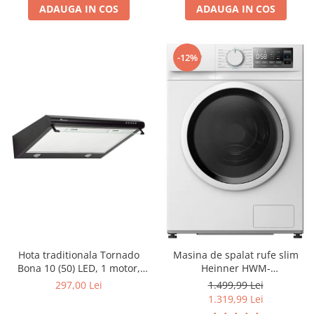
ADAUGA IN COS
ADAUGA IN COS
-12%
Hota traditionala Tornado
Masina de spalat rufe slim
Bona 10 (50) LED, 1 motor,
Heinner HWM-
latime 50 cm, absorbtie 380
M814IVSMNA+++, 8 kg, 1400
297,00 Lei
1.499,99 Lei
m3/ora, filtru anti-grasimi
rpm, Clasa A, Motor inverter,
1.319,99 Lei
aluminiu 5 straturi, Negru
Display digital, Blocare acces