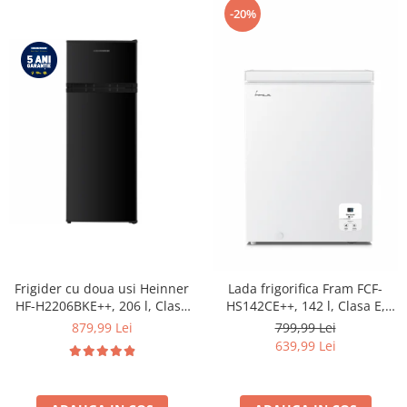
-20%
Frigider cu doua usi Heinner
Lada frigorifica Fram FCF-
HF-H2206BKE++, 206 l, Clasa
HS142CE++, 142 l, Clasa E,
E, lumina LED, 3 rafturi de
Convertibil
879,99 Lei
799,99 Lei
sticla, H 143 cm, Negru
Frigider/Congelator, Control
639,99 Lei
electronic, Display digital, Alb