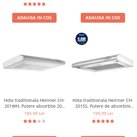
ajustabil, Lumina LED, Usa
INVERTER, Display digital,
reversibila, H 180 cm, Alb
Program Allergy steam, Alb
ADAUGA IN COS
ADAUGA IN COS
Hota traditionala Heinner CH-
Hota traditionala Heinner CH-
201WH, Putere absorbtie 209
201SS, Putere de absorbtie
mc/h, 1 motor, 60 cm, Alb
209 mc/h, 1 motor, Inox
189,99 Lei
199,99 Lei