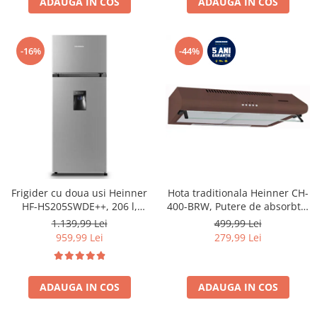
ADAUGA IN COS
ADAUGA IN COS
-16%
-44%
Frigider cu doua usi Heinner
Hota traditionala Heinner CH-
HF-HS205SWDE++, 206 l,
400-BRW, Putere de absorbtie
Dozator de apa, Iluminare
326.4 mc/h, 2 motoare, 60 cm,
1.139,99 Lei
499,99 Lei
LED, H 143.4 cm, Clasa E,
Maro
959,99 Lei
279,99 Lei
Argintiu
ADAUGA IN COS
ADAUGA IN COS