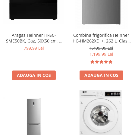
Aragaz Heinner HFSC-
Combina frigorifica Heinner
SME50BK, Gaz, 50X50 cm, 4
HC-HM262XE++, 262 L, Clasa
arzatoare, Dispozitiv
E, Control electronic,
799,99 Lei
1.499,99 Lei
siguranta, Capac metalic,
Iluminare LED, 180 cm, Inox
1.199,99 Lei
Negru
ADAUGA IN COS
ADAUGA IN COS