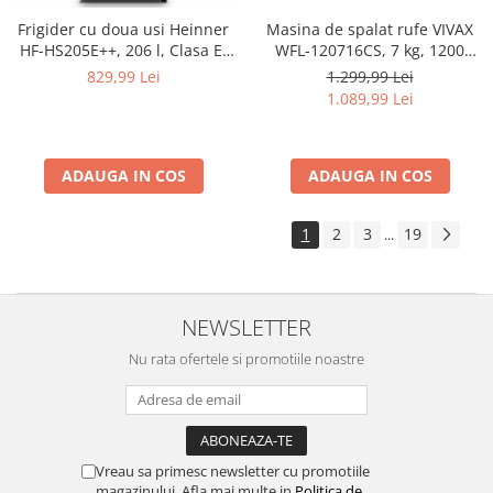
Frigider cu doua usi Heinner
Masina de spalat rufe VIVAX
HF-HS205E++, 206 l, Clasa E,
WFL-120716CS, 7 kg, 1200
lumina LED, 3 rafturi de sticla,
RPM, Clasa A, Motor Inverter,
829,99 Lei
1.299,99 Lei
H 143.4 cm, Alb
Alb
1.089,99 Lei
ADAUGA IN COS
ADAUGA IN COS
1
2
3
19
...
NEWSLETTER
Nu rata ofertele si promotiile noastre
Vreau sa primesc newsletter cu promotiile
magazinului. Afla mai multe in
Politica de