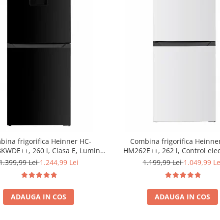
ina frigorifica Heinner HC-
Combina frigorifica Heinne
WDE++, 260 l, Clasa E, Lumina
HM262E++, 262 l, Control elec
ozator de apa, Usi reversibile
Iluminare LED, Usi reversibile, 
1.399,99 Lei
1.244,99 Lei
1.199,99 Lei
1.049,99 Le
Negru
180 cm, Alb
ADAUGA IN COS
ADAUGA IN COS