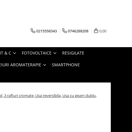
0215558343
0746288208
0,00
IT & C
FOTOVOLTAICE
RESIGILATE
EIURI AROMATERAPIE
SMARTPHONE
ed, 3 rafturi cromate, Usa reversibila, Usa cu geam dublu,