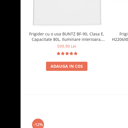
Frigider cu o usa BUNTZ BF-90, Clasa E,
Frig
Capacitate 80L, Iluminare interioara,
H2206XE+
Compartiment gheata, H 83 cm, Alb
raft
599,99 Lei
ADAUGA IN COS
-12%