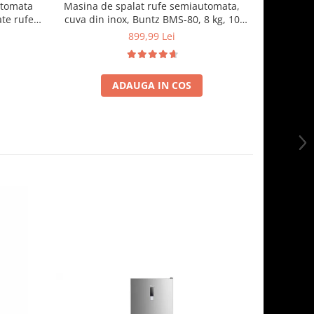
utomata
Masina de spalat rufe semiautomata,
Combin
te rufe
cuva din inox, Buntz BMS-80, 8 kg, 10
HM260DGWDE
gru
Programe spalare, Display Led, 700
de apa, Co
899,99 Lei
1.
RPM, 355 W, storcator incorporat, Gri
ajustabil, 
frigide
ADAUGA IN COS