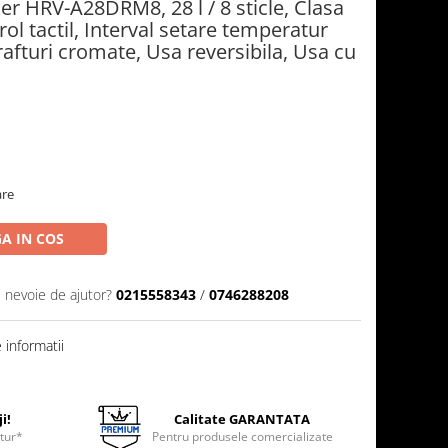
er HRV-A28DRM8, 28 l / 8 sticle, Clasa
rol tactil, Interval setare temperatur
rafturi cromate, Usa reversibila, Usa cu
are
A IN COS
i nevoie de ajutor?
0215558343
/
0746288208
informatii
i!
Calitate GARANTATA
etur*
Pentru produsele comercializate