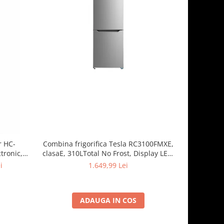
-13%
r HC-
Combina frigorifica Tesla RC3100FMXE,
Combina f
tronic,
clasaE, 310LTotal No Frost, Display LED,
262 l
Clasa E, H
H188, Inox
dezghetare
i
1.649,99 Lei
1.
ADAUGA IN COS