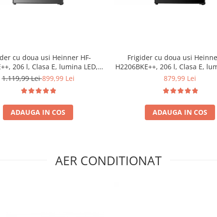
ider cu doua usi Heinner HF-
Frigider cu doua usi Heinne
+, 206 l, Clasa E, lumina LED, 3
H2206BKE++, 206 l, Clasa E, lu
uri de sticla, H 143 cm, Inox
3 rafturi de sticla, H 143 cm
1.119,99 Lei
899,99 Lei
879,99 Lei
ADAUGA IN COS
ADAUGA IN COS
AER CONDITIONAT