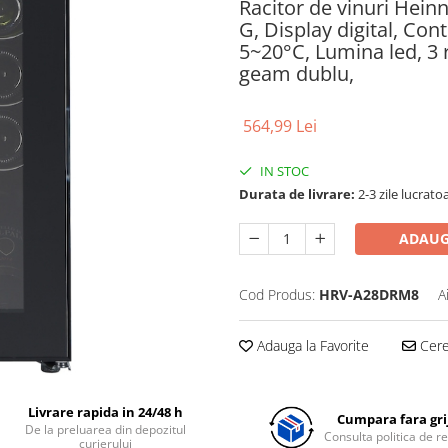
Racitor de vinuri Heinn
G, Display digital, Cont
5~20°C, Lumina led, 3 
geam dublu,
564,99 Lei
IN STOC
Durata de livrare:
2-3 zile lucrato
ADAUG
Cod Produs:
HRV-A28DRM8
A
Adauga la Favorite
Cere 
Livrare rapida in 24/48 h
Cumpara fara grij
De la preluarea din depozitul
Consulta politica de r
curierului