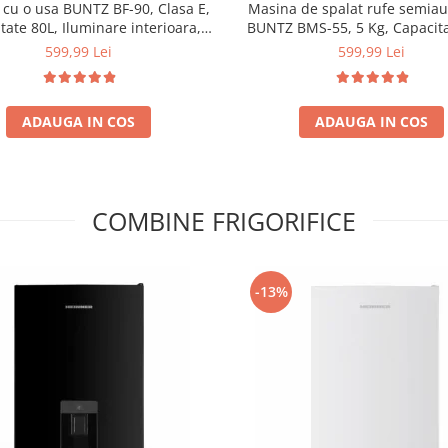
r cu o usa BUNTZ BF-90, Clasa E,
Masina de spalat rufe semia
tate 80L, Iluminare interioara,
BUNTZ BMS-55, 5 Kg, Capacita
rtiment gheata, H 83 cm, Alb
stoarcere 3Kg, 300 W, Ne
599,99 Lei
599,99 Lei
ADAUGA IN COS
ADAUGA IN COS
COMBINE FRIGORIFICE
-13%