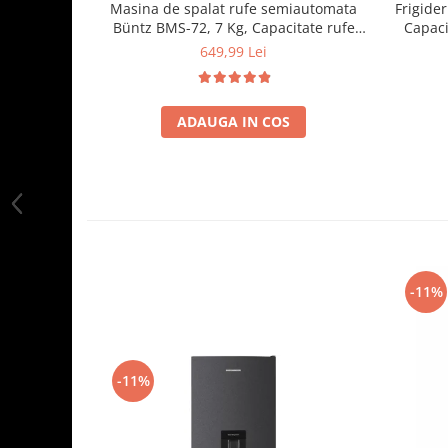
Masina de spalat rufe semiautomata
Frigide
Büntz BMS-72, 7 Kg, Capacitate rufe
Capaci
stoarcere 5Kg, 330 W, Alb/Albastru
Compa
649,99 Lei
ADAUGA IN COS
-11%
-11%