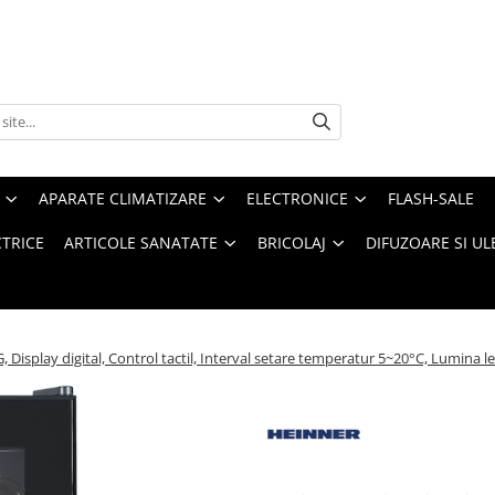
APARATE CLIMATIZARE
ELECTRONICE
FLASH-SALE
CTRICE
ARTICOLE SANATATE
BRICOLAJ
DIFUZOARE SI UL
, Display digital, Control tactil, Interval setare temperatur 5~20°C, Lumina l