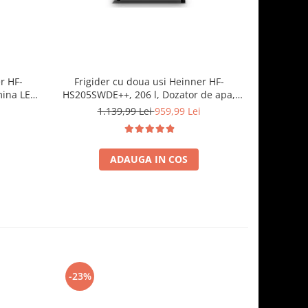
r HF-
Frigider cu doua usi Heinner HF-
Frigid
mina LED,
HS205SWDE++, 206 l, Dozator de apa,
HS205E++, 
, Negru
Iluminare LED, H 143.4 cm, Clasa E,
rafturi
1.139,99 Lei
959,99 Lei
Argintiu
ADAUGA IN COS
-23%