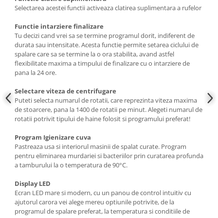
Selectarea acestei functii activeaza clatirea suplimentara a rufelor
Functie intarziere finalizare
Tu decizi cand vrei sa se termine programul dorit, indiferent de
durata sau intensitate. Acesta functie permite setarea ciclului de
spalare care sa se termine la o ora stabilita, avand astfel
flexibilitate maxima a timpului de finalizare cu o intarziere de
pana la 24 ore.
Selectare viteza de centrifugare
Puteti selecta numarul de rotatii, care reprezinta viteza maxima
de stoarcere, pana la 1400 de rotatii pe minut. Alegeti numarul de
rotatii potrivit tipului de haine folosit si programului preferat!
Program Igienizare cuva
Pastreaza usa si interiorul masinii de spalat curate. Program
pentru eliminarea murdariei si bacteriilor prin curatarea profunda
a tamburului la o temperatura de 90°C.
Display LED
Ecran LED mare si modern, cu un panou de control intuitiv cu
ajutorul carora vei alege mereu optiunile potrivite, de la
programul de spalare preferat, la temperatura si conditiile de