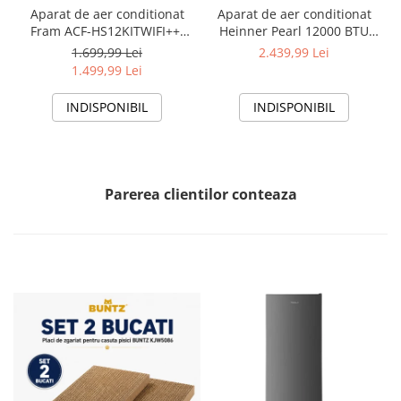
Aparat de aer conditionat
Aparat de aer conditionat
Fram ACF-HS12KITWIFI++,
Heinner Pearl 12000 BTU
12000 BTU, Wifi, Kit
Wi-Fi, Clasa A+++/A+++, AI
1.699,99 Lei
2.439,99 Lei
instalare inclus, Functie
Smart, functie Follow/Avoid
1.499,99 Lei
Sleep, Clasa A++
you, HAC-HS12EYEWIFI+++,
alb
INDISPONIBIL
INDISPONIBIL
Parerea clientilor conteaza