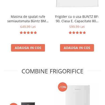
Masina de spalat rufe
Frigider cu o usa BUNTZ BF-
semiautomata Büntz BMS-
90, Clasa E, Capacitate 80L,
72, 7 Kg, Capacitate rufe
Iluminare interioara,
649,99 Lei
599,99 Lei
stoarcere 5Kg, 330 W,
Compartiment gheata, H 83
Alb/Albastru
cm, Alb
ADAUGA IN COS
ADAUGA IN COS
COMBINE FRIGORIFICE
-13%