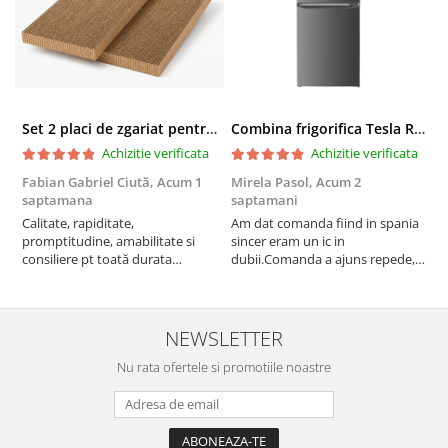
Set 2 placi de zgariat pentru casuta pisici BUNTZ KJW5086, compatibile cu casuta 59 x 28.5 x 35 cm
Combina frigorifica Tesla RC2600HXE, 262 l, Clasa E, Iluminare LED, dezghetare automata frigider, H 180 cm, Inox
Achizitie verificata
Achizitie verificata
Fabian Gabriel Ciută,
Acum 1
Mirela Pasol,
Acum 2
T
saptamana
saptamani
s
Calitate, rapiditate,
Am dat comanda fiind in spania
P
promptitudine, amabilitate si
sincer eram un ic in
consiliere pt toată durata
dubii.Comanda a ajuns repede,in
comenzii... recomand din toată
stare buna iar doamna care ne-a
inima ...
adus comanda super de
treaba,va multumesc pentru
rapiditate si
NEWSLETTER
amabilitate,RECOMAND 100%
Nu rata ofertele si promotiile noastre