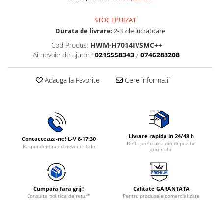
Rasnite de cafea
Ustensile gatit
STOC EPUIZAT
Fierbatoare de apa
Vesela
Durata de livrare:
2-3 zile lucratoare
Aparate de curatat cu abur
Cod Produs:
HWM-H7014IVSMC++
Produse pentru par
Ai nevoie de ajutor?
0215558343
/
0746288208
Perii rotative
Ingrijire personala
Adauga la Favorite
Cere informatii
Masini de tuns si barbierit
Uscatoare de par
Masini de tuns parul
Periute de dinti electrice
Livrare rapida in 24/48 h
Contacteaza-ne! L-V 8-17:30
De la preluarea din depozitul
Placi de indreptat parul
Raspundem rapid nevoilor tale
curierului
Epilatoare
Masini de tuns si barbierit
Aparate de calcat cu aburi.
Cumpara fara griji!
Calitate GARANTATA
Aparate de masaj
Consulta politica de retur*
Pentru produsele comercializate
Accesorii aspiratoare