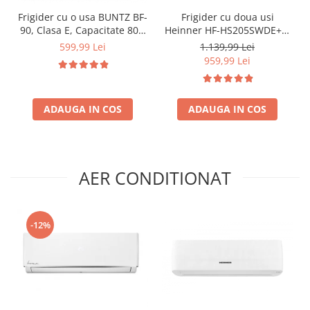
Frigider cu o usa BUNTZ BF-
Frigider cu doua usi
90, Clasa E, Capacitate 80L,
Heinner HF-HS205SWDE++,
Iluminare interioara,
206 l, Dozator de apa,
599,99 Lei
1.139,99 Lei
Compartiment gheata, H 83
Iluminare LED, H 143.4 cm,
959,99 Lei
cm, Alb
Clasa E, Argintiu
ADAUGA IN COS
ADAUGA IN COS
AER CONDITIONAT
-12%