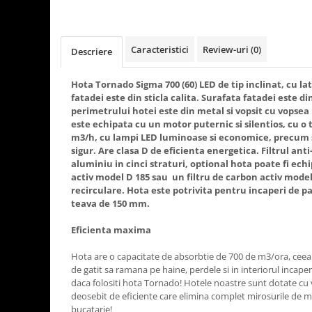
Rasnite de cafea
Ustensile gatit
Fierbatoare de apa
Vesela
Caracteristici
Review-uri
(0)
Aparate de curatat cu abur
Descriere
Produse pentru par
Hota Tornado Sigma 700 (60) LED de tip inclinat, cu l
Perii rotative
fatadei este din sticla calita. Surafata fatadei este din
perimetrului hotei este din metal si vopsit cu vopsea 
Ingrijire personala
este echipata cu un motor puternic si silentios, cu o
Masini de tuns si barbierit
m3/h, cu lampi LED luminoase si economice, precum 
sigur. Are clasa D de eficienta energetica. Filtrul ant
Uscatoare de par
aluminiu in cinci straturi, optional hota poate fi echi
Masini de tuns parul
activ model D 185 sau un filtru de carbon activ mode
Periute de dinti electrice
recirculare. Hota este potrivita pentru incaperi de p
teava de 150 mm.
Placi de indreptat parul
Epilatoare
Eficienta maxima
Masini de tuns si barbierit
Hota are o capacitate de absorbtie de 700 de m3/ora, ceea
Aparate de calcat cu aburi.
de gatit sa ramana pe haine, perdele si in interiorul incaper
Aparate de masaj
daca folositi hota Tornado! Hotele noastre sunt dotate cu
deosebit de eficiente care elimina complet mirosurile de m
Accesorii aspiratoare
bucatarie!