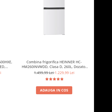
-20%
2600HXE,
Combina frigorifica HEINNER HC-
Combin
LED,
HM260INVWDD, Clasa D, 260L, Dozator
HM262XE+
H 180 cm,
apa, Control electronic cu termostat
electronic
i
1.499,99 Lei
1.229,99 Lei
1.
ajustabil, Lumina LED, Usa reversibila, H
180 cm, Alb
ADAUGA IN COS