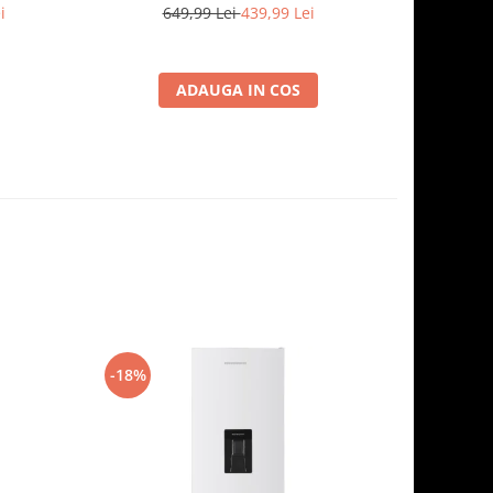
termostat
i
649,99 Lei
439,99 Lei
6
xturat
ADAUGA IN COS
-18%