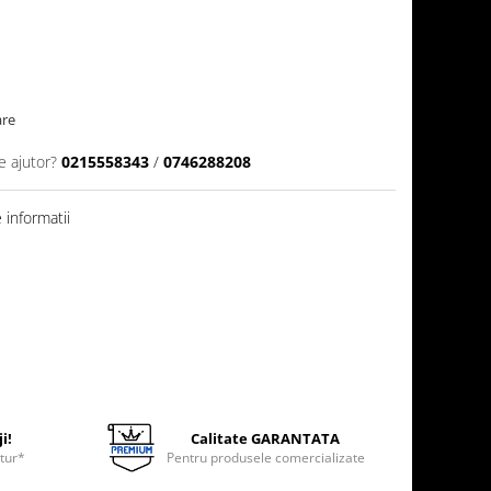
are
e ajutor?
0215558343
/
0746288208
informatii
i!
Calitate GARANTATA
etur*
Pentru produsele comercializate