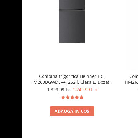
Combina frigorifica Heinner HC-
Comb
HM260DGWDE++, 262 l, Clasa E, Dozator
HM262E
de apa, Control electronic cu termostat
Iluminar
1.399,99 Lei
1.249,99 Lei
ajustabil, Lumina LED, Usa reversibila, H
180 cm, Gri antracit texturat
ADAUGA IN COS