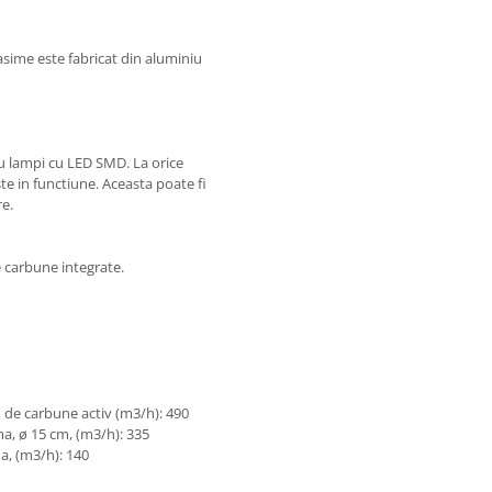
rasime este fabricat din aluminiu
u lampi cu LED SMD. La orice
te in functiune. Aceasta poate fi
re.
de carbune integrate.
u de carbune activ (m3/h): 490
a, ø 15 cm, (m3/h): 335
a, (m3/h): 140