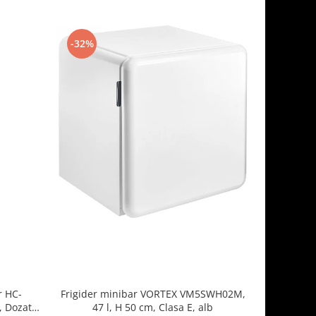
-32%
-33%
r HC-
Frigider minibar VORTEX VM5SWH02M,
Frigider
, Dozator
47 l, H 50 cm, Clasa E, alb
47 l