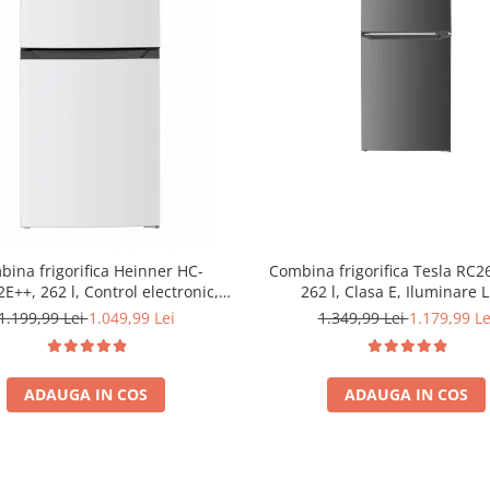
ina frigorifica Heinner HC-
Combina frigorifica Tesla RC
++, 262 l, Control electronic,
262 l, Clasa E, Iluminare 
e LED, Usi reversibile, Clasa E, H
dezghetare automata frigider, 
1.199,99 Lei
1.049,99 Lei
1.349,99 Lei
1.179,99 Le
180 cm, Alb
Inox
ADAUGA IN COS
ADAUGA IN COS