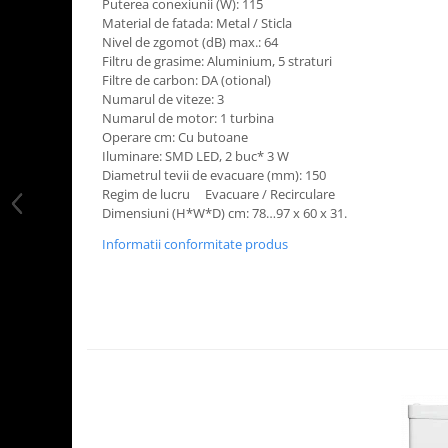
Puterea conexiunii (W): 115
Material de fatada: Metal / Sticla
Nivel de zgomot (dB) max.: 64
Filtru de grasime: Aluminium, 5 straturi
Filtre de carbon: DA (otional)
Numarul de viteze: 3
Numarul de motor: 1 turbina
Operare cm: Cu butoane
Iluminare: SMD LED, 2 buc* 3 W
Diametrul tevii de evacuare (mm): 150
Regim de lucru Evacuare / Recirculare
Dimensiuni (H*W*D) cm: 78…97 x 60 x 31.
Informatii conformitate produs