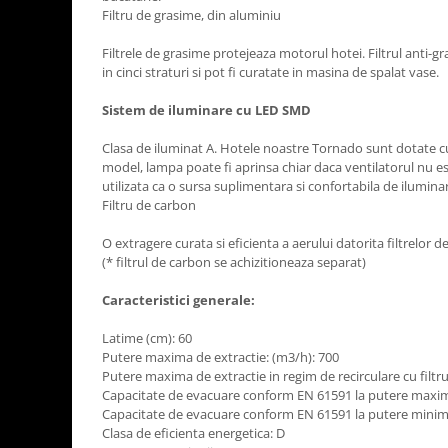
Aparate de vidat
Filtru de grasime, din aluminiu
Accesorii
Filtrele de grasime protejeaza motorul hotei. Filtrul anti-g
in cinci straturi si pot fi curatate in masina de spalat vase.
Sistem de iluminare cu LED SMD
Clasa de iluminat A. Hotele noastre Tornado sunt dotate c
model, lampa poate fi aprinsa chiar daca ventilatorul nu es
utilizata ca o sursa suplimentara si confortabila de ilumina
Filtru de carbon
O extragere curata si eficienta a aerului datorita filtrelor 
(* filtrul de carbon se achizitioneaza separat)
Caracteristici generale:
Latime (cm): 60
Putere maxima de extractie: (m3/h): 700
Putere maxima de extractie in regim de recirculare cu filtr
Capacitate de evacuare conform EN 61591 la putere maxim
Capacitate de evacuare conform EN 61591 la putere minim
Clasa de eficienta energetica: D