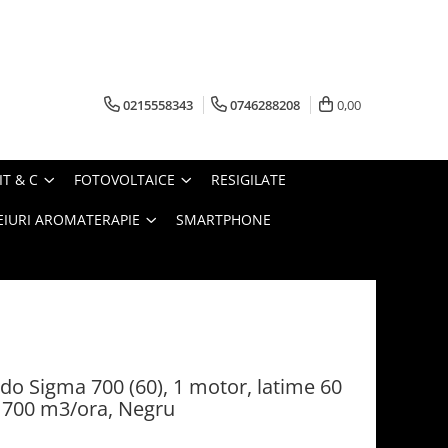
0215558343
0746288208
0,00
IT & C
FOTOVOLTAICE
RESIGILATE
EIURI AROMATERAPIE
SMARTPHONE
o Sigma 700 (60), 1 motor, latime 60
e 700 m3/ora, Negru