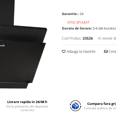
Garantie.:
24
STOC EPUIZAT
Durata de livrare:
2-4 zile lucrato
Cod Produs:
23526
Ai nevoie d
Adauga la Favorite
Cere 
Livrare rapida in 24/48 h
Cumpara fara grij
De la preluarea din depozitul
Consulta politica de r
curierului