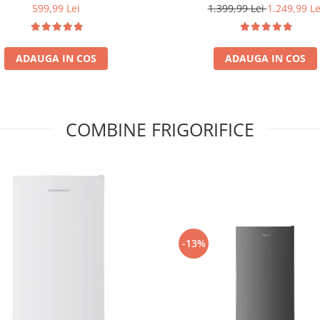
rtiment gheata, H 83 cm, Alb
de apa, Control electronic cu 
599,99 Lei
1.399,99 Lei
1.249,99 Le
ajustabil, Lumina LED, Usa reversibila, H
180 cm, Gri antracit te
ADAUGA IN COS
ADAUGA IN COS
COMBINE FRIGORIFICE
-13%