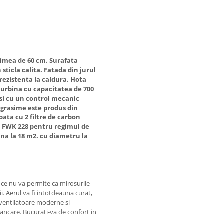
atimea de 60 cm. Surafata
 sticla calita. Fatada din jurul
rezistenta la caldura. Hota
 turbina cu capacitatea de 700
si cu un control mecanic
i-grasime este produs din
pata cu 2 filtre de carbon
l FWK 228 pentru regimul de
ana la 18 m2. cu diametru la
 ce nu va permite ca mirosurile
ii. Aerul va fi intotdeauna curat,
 ventilatoare moderne si
ancare. Bucurati-va de confort in