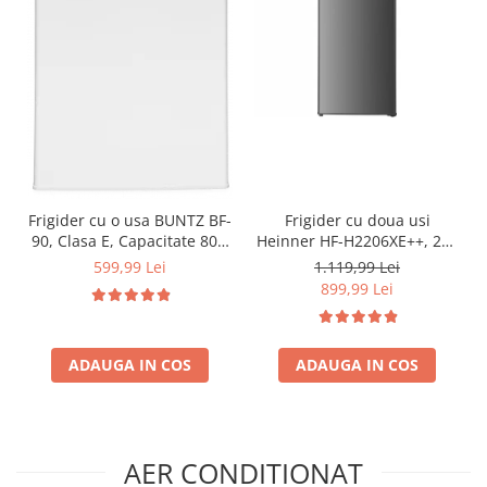
Frigider cu o usa BUNTZ BF-
Frigider cu doua usi
90, Clasa E, Capacitate 80L,
Heinner HF-H2206XE++, 206
Iluminare interioara,
l, Clasa E, lumina LED, 3
599,99 Lei
1.119,99 Lei
Compartiment gheata, H 83
rafturi de sticla, H 143 cm,
899,99 Lei
cm, Alb
Inox
ADAUGA IN COS
ADAUGA IN COS
AER CONDITIONAT