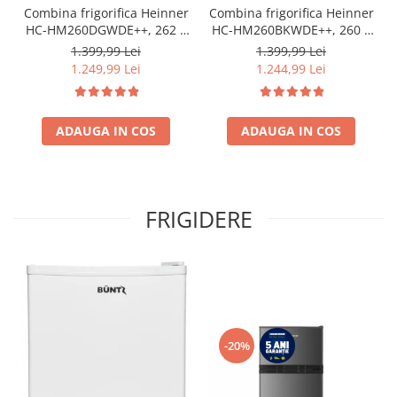
Combina frigorifica Heinner
Combina frigorifica Heinner
HC-HM260DGWDE++, 262 l,
HC-HM260BKWDE++, 260 l,
Clasa E, Dozator de apa,
Clasa E, Lumina LED,
1.399,99 Lei
1.399,99 Lei
Control electronic cu
Dozator de apa, Usi
1.249,99 Lei
1.244,99 Lei
termostat ajustabil, Lumina
reversibile Negru
LED, 3 rafturi din sticla
frigider, 3 sertare
congelator, Usa reversibila
ADAUGA IN COS
ADAUGA IN COS
FRIGIDERE
-20%