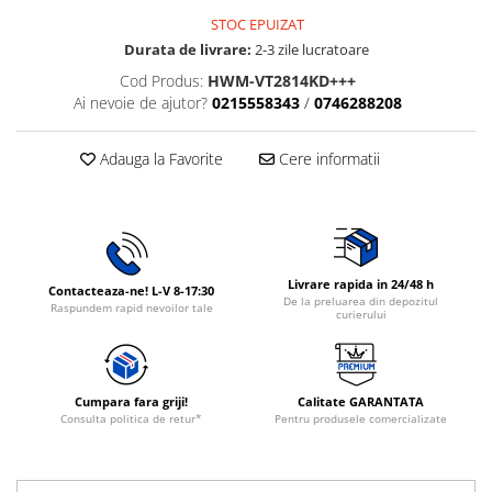
Rasnite de cafea
STOC EPUIZAT
Ustensile gatit
Durata de livrare:
2-3 zile lucratoare
Fierbatoare de apa
Vesela
Aparate de curatat cu abur
Cod Produs:
HWM-VT2814KD+++
Ai nevoie de ajutor?
0215558343
/
0746288208
Produse pentru par
Perii rotative
Adauga la Favorite
Cere informatii
Ingrijire personala
Masini de tuns si barbierit
Uscatoare de par
Masini de tuns parul
Livrare rapida in 24/48 h
Contacteaza-ne! L-V 8-17:30
Periute de dinti electrice
De la preluarea din depozitul
Raspundem rapid nevoilor tale
curierului
Placi de indreptat parul
Epilatoare
Masini de tuns si barbierit
Cumpara fara griji!
Calitate GARANTATA
Aparate de calcat cu aburi.
Consulta politica de retur*
Pentru produsele comercializate
Aparate de masaj
Accesorii aspiratoare