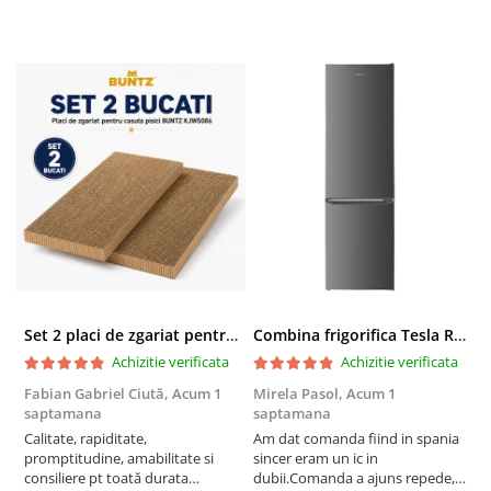
Set 2 placi de zgariat pentru casuta pisici BUNTZ KJW5086, compatibile cu casuta 59 x 28.5 x 35 cm
Combina frigorifica Tesla RC2600HXE, 262 l, Clasa E, Iluminare LED, dezghetare automata frigider, H 180 cm, Inox
Achizitie verificata
Achizitie verificata
Fabian Gabriel Ciută,
Acum 1
Mirela Pasol,
Acum 1
T
saptamana
saptamana
s
Calitate, rapiditate,
Am dat comanda fiind in spania
P
promptitudine, amabilitate si
sincer eram un ic in
consiliere pt toată durata
dubii.Comanda a ajuns repede,in