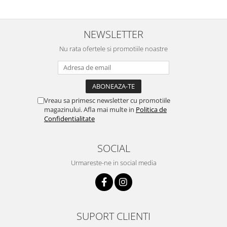
comenzii... recomand din toată
stare buna iar doamna care ne-a
inima ...
adus comanda super de
treaba,va multumesc pentru
rapiditate si
NEWSLETTER
amabilitate,RECOMAND 100%
Nu rata ofertele si promotiile noastre
Vreau sa primesc newsletter cu promotiile
magazinului. Afla mai multe in
Politica de
Confidentialitate
SOCIAL
Urmareste-ne in social media
SUPORT CLIENTI