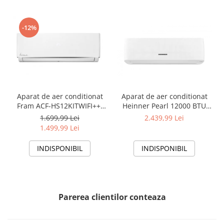
-12%
Aparat de aer conditionat
Aparat de aer conditionat
Fram ACF-HS12KITWIFI++,
Heinner Pearl 12000 BTU
12000 BTU, Wifi, Kit
Wi-Fi, Clasa A+++/A+++, AI
1.699,99 Lei
2.439,99 Lei
instalare inclus, Functie
Smart, functie Follow/Avoid
1.499,99 Lei
Sleep, Clasa A++
you, HAC-HS12EYEWIFI+++,
alb
INDISPONIBIL
INDISPONIBIL
Parerea clientilor conteaza