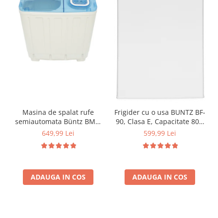
Masina de spalat rufe
Frigider cu o usa BUNTZ BF-
semiautomata Büntz BMS-
90, Clasa E, Capacitate 80L,
72, 7 Kg, Capacitate rufe
Iluminare interioara,
649,99 Lei
599,99 Lei
stoarcere 5Kg, 330 W,
Compartiment gheata, H 83
Alb/Albastru
cm, Alb
ADAUGA IN COS
ADAUGA IN COS