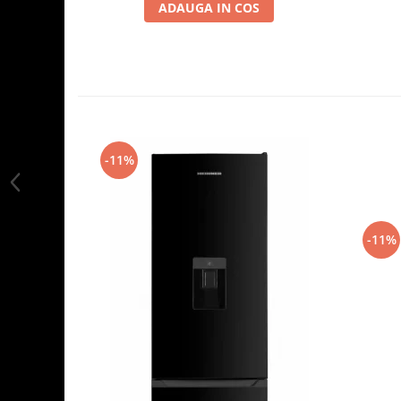
ADAUGA IN COS
-11%
-11%