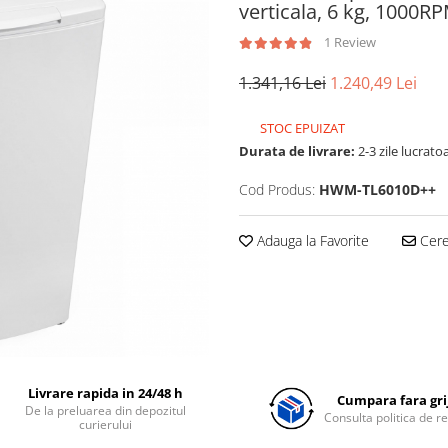
verticala, 6 kg, 1000R
1 Review
1.341,16 Lei
1.240,49 Lei
STOC EPUIZAT
Durata de livrare:
2-3 zile lucrato
Cod Produs:
HWM-TL6010D++
Adauga la Favorite
Cere 
Livrare rapida in 24/48 h
Cumpara fara grij
De la preluarea din depozitul
Consulta politica de r
curierului