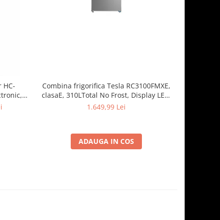
r HC-
Combina frigorifica Tesla RC3100FMXE,
Combina f
tronic,
clasaE, 310LTotal No Frost, Display LED,
262 l
Clasa E, H
H188, Inox
dezghetare
i
1.649,99 Lei
1.
ADAUGA IN COS