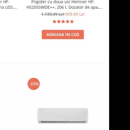
r HF-
Frigider cu doua usi Heinner HF-
Frigid
na LED, 3
HS205SWDE++, 206 l, Dozator de apa,
Capacitate
 Inox
Iluminare LED, H 143.4 cm, Clasa E,
1.139,99 Lei
959,99 Lei
7
Argintiu
ADAUGA IN COS
-23%