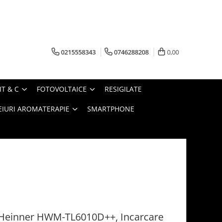
0215558343
0746288208
0,00
IT & C
FOTOVOLTAICE
RESIGILATE
EIURI AROMATERAPIE
SMARTPHONE
e Heinner HWM-TL6010D++, Incarcare