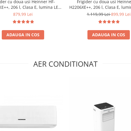
ider cu doua usi Heinner HF-
Frigider cu doua usi Heinne
++, 206 l, Clasa E, lumina LED,
H2206XE++, 206 l, Clasa E, lumi
turi de sticla, H 143 cm, Negru
rafturi de sticla, H 143 cm,
879,99 Lei
1.119,99 Lei
899,99 Lei
ADAUGA IN COS
ADAUGA IN COS
AER CONDITIONAT