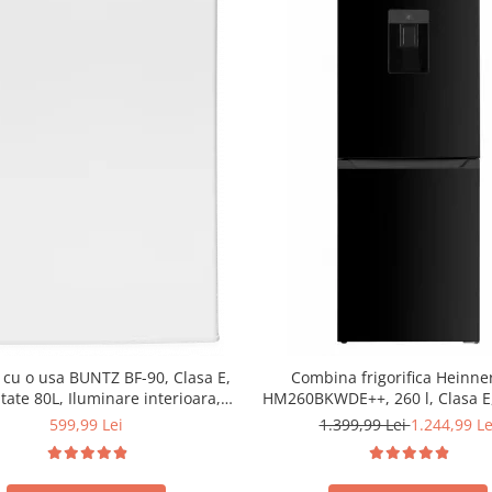
r cu o usa BUNTZ BF-90, Clasa E,
Combina frigorifica Heinne
tate 80L, Iluminare interioara,
HM260BKWDE++, 260 l, Clasa E
rtiment gheata, H 83 cm, Alb
LED, Dozator de apa, Usi reve
599,99 Lei
1.399,99 Lei
1.244,99 Le
Negru