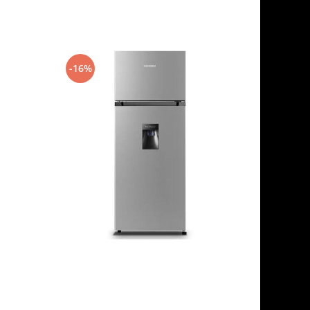
-16%
-21%