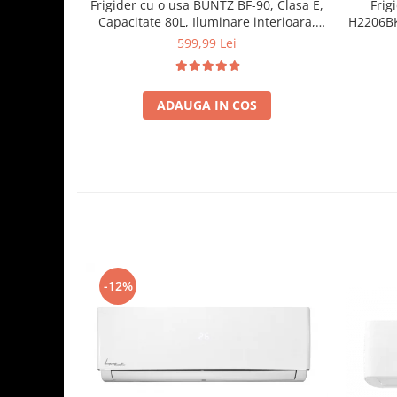
Frigider cu o usa BUNTZ BF-90, Clasa E,
Frig
Capacitate 80L, Iluminare interioara,
H2206BKE
Compartiment gheata, H 83 cm, Alb
3 raf
599,99 Lei
ADAUGA IN COS
-12%