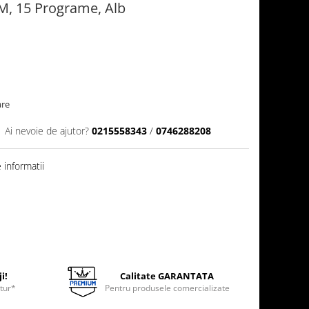
PM, 15 Programe, Alb
are
Ai nevoie de ajutor?
0215558343
/
0746288208
informatii
i!
Calitate GARANTATA
etur*
Pentru produsele comercializate