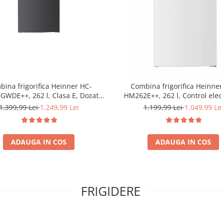
ina frigorifica Heinner HC-
Combina frigorifica Heinne
WDE++, 262 l, Clasa E, Dozator
HM262E++, 262 l, Control elec
 Control electronic cu termostat
Iluminare LED, Usi reversibile, 
1.399,99 Lei
1.249,99 Lei
1.199,99 Lei
1.049,99 Le
, Lumina LED, 3 rafturi din sticla
180 cm, Alb
der, 3 sertare congelator, Usa
reversibila
ADAUGA IN COS
ADAUGA IN COS
FRIGIDERE