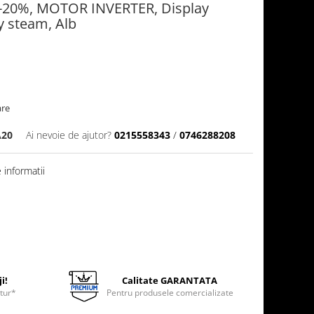
A-20%, MOTOR INVERTER, Display
y steam, Alb
are
20
Ai nevoie de ajutor?
0215558343
/
0746288208
informatii
i!
Calitate GARANTATA
etur*
Pentru produsele comercializate