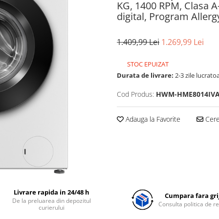
KG, 1400 RPM, Clasa 
digital, Program Allerg
1.409,99 Lei
1.269,99 Lei
STOC EPUIZAT
Durata de livrare:
2-3 zile lucrato
Cod Produs:
HWM-HME8014IVA
Adauga la Favorite
Cere 
Livrare rapida in 24/48 h
Cumpara fara grij
De la preluarea din depozitul
Consulta politica de r
curierului