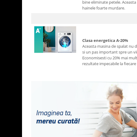
bine eliminate petele. Aceasta 
hainele foarte murdare.
Clasa energetica A-20%
Aceasta masina de spalat nu doa
si un pas important spre un vi
Economisesti cu 20% mai multa 
rezultate impecabile la fiecare