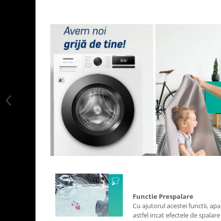
Functie Prespalare
Cu ajutorul acestei functii, ap
astfel incat efectele de spalare