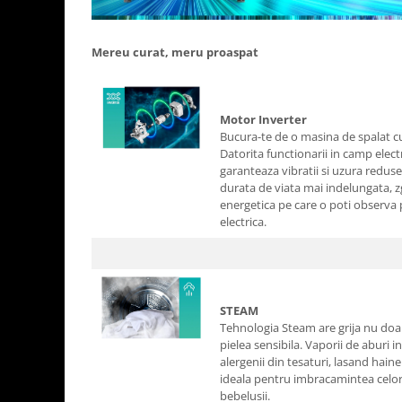
Aparate de vidat
Accesorii
Mereu curat, meru proaspat
Motor Inverter
Bucura-te de o masina de spalat c
Datorita functionarii in camp elec
garanteaza vibratii si uzura reduse.
durata de viata mai indelungata, z
energetica pe care o poti observa 
electrica.
STEAM
Tehnologia Steam are grija nu doar 
pielea sensibila. Vaporii de aburi i
alergenii din tesaturi, lasand haine
ideala pentru imbracamintea celor 
bebelusii.