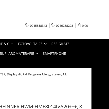
0215558343
0746288208
0,00
IT & C
FOTOVOLTAICE
RESIGILATE
EIURI AROMATERAPIE
SMARTPHONE
 Display digital, Program Allergy steam, Alb
fe HEINNER HWM-HME8014IVA20+++, 8