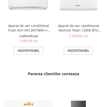
Aparat de aer conditionat
Aparat de aer conditionat
Fram ACF-HS12KITWIFI++,
Heinner Pearl 12000 BTU
12000 BTU, Wifi, Kit
Wi-Fi, Clasa A+++/A+++, AI
1.699,99 Lei
2.439,99 Lei
instalare inclus, Functie
Smart, functie Follow/Avoid
1.499,99 Lei
Sleep, Clasa A++
you, HAC-HS12EYEWIFI+++,
alb
INDISPONIBIL
INDISPONIBIL
Parerea clientilor conteaza