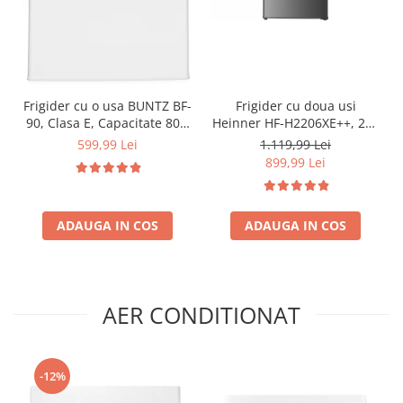
Frigider cu o usa BUNTZ BF-
Frigider cu doua usi
90, Clasa E, Capacitate 80L,
Heinner HF-H2206XE++, 206
Iluminare interioara,
l, Clasa E, lumina LED, 3
599,99 Lei
1.119,99 Lei
Compartiment gheata, H 83
rafturi de sticla, H 143 cm,
899,99 Lei
cm, Alb
Inox
ADAUGA IN COS
ADAUGA IN COS
AER CONDITIONAT
-12%