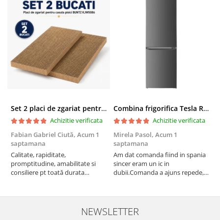
Set 2 placi de zgariat pentru casuta pisici BUNTZ KJW5086, compatibile cu casuta 59 x 28.5 x 35 cm
Combina frigorifica Tesla RC2600HXE, 262 l, Clasa E, Iluminare LED, dezghetare automata frigider, H 180 cm, Inox
Achizitie verificata
Achizitie verificata
Fabian Gabriel Ciută,
Acum 1
Mirela Pasol,
Acum 1
T
saptamana
saptamana
s
Calitate, rapiditate,
Am dat comanda fiind in spania
P
promptitudine, amabilitate si
sincer eram un ic in
consiliere pt toată durata
dubii.Comanda a ajuns repede,in
comenzii... recomand din toată
stare buna iar doamna care ne-a
inima ...
adus comanda super de
treaba,va multumesc pentru
rapiditate si
NEWSLETTER
amabilitate,RECOMAND 100%