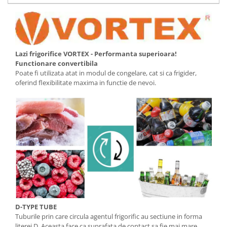
Ingriire tesaturi
Masini de tuns si barbierit
Aparate de calcat cu aburi.
Aparate de masaj
Lazi frigorifice VORTEX - Performanta superioara!
Pile electrice
Functionare convertibila
Rezerve
Poate fi utilizata atat in modul de congelare, cat si ca frigider,
Accesorii aspiratoare
oferind flexibilitate maxima in functie de nevoi.
Accesorii electrocasnice mici
Aparate de vidat
Accesorii
Masini de cusut
Masini de facut cuburi de gheata
D-TYPE TUBE
Tuburile prin care circula agentul frigorific au sectiune in forma
literei D. Aceasta face ca suprafata de contact sa fie mai mare,