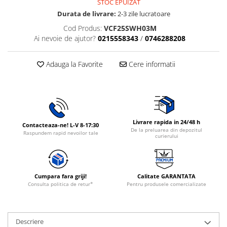
STOC EPUIZAT
Rasnite de cafea
Durata de livrare:
2-3 zile lucratoare
Ustensile gatit
Fierbatoare de apa
Cod Produs:
VCF25SWH03M
Vesela
Cafea
Ai nevoie de ajutor?
0215558343
/
0746288208
Aparate de curatat cu abur
Adauga la Favorite
Cere informatii
Produse pentru par
Perii rotative
Perii cu aer cald.
Perii de par electrice
Ingrijire personala
Livrare rapida in 24/48 h
Contacteaza-ne! L-V 8-17:30
De la preluarea din depozitul
Raspundem rapid nevoilor tale
Masini de tuns si barbierit
curierului
Uscatoare de par
Masini de tuns parul
Periute de dinti electrice
Cumpara fara griji!
Calitate GARANTATA
Consulta politica de retur*
Pentru produsele comercializate
Placi de indreptat parul
Epilatoare
Ondulatoare de par
Descriere