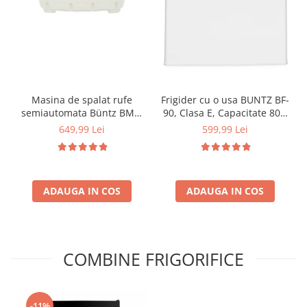
Masina de spalat rufe
Frigider cu o usa BUNTZ BF-
semiautomata Büntz BMS-
90, Clasa E, Capacitate 80L,
72, 7 Kg, Capacitate rufe
Iluminare interioara,
649,99 Lei
599,99 Lei
stoarcere 5Kg, 330 W,
Compartiment gheata, H 83
Alb/Albastru
cm, Alb
ADAUGA IN COS
ADAUGA IN COS
COMBINE FRIGORIFICE
-11%