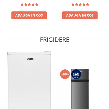
reversibile Negru
termostat ajustabil, Lumina
LED, 3 rafturi din sticla
frigider, 3 sertare
ADAUGA IN COS
congelator, Usa reversibila
ADAUGA IN COS
FRIGIDERE
-20%