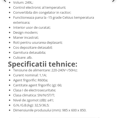
Volum: 249L;
Control electronic al temperaturii;
Convertibila din congelator in racitor;
Functioneaza pana la -15 grade Celsius temperatura
exterioara;
Interior usor de curatat;
Design modern;
Maner incastrat;
Roti pentru usurarea deplasarii;
Cos depozitare detasabil;
Garnitura detasabila;
Culoare: alb.
Specificatii tehnice:
Tensiune de alimentare: 220-240V~/50Hz;
Curent nominal: 1,1A;
Agent frigorific: R600a;
Cantitate agent frigorific (g): 66;
Clasa I de electrosecuritate;
Clasa climatica: SN/N/ST/T;
Nivel de zgomot (dB): ≤41;
G.N./G.B.(kg): 32,5/36,5;
Dimensiunile produsului (mm): 985 x 600 x 850.