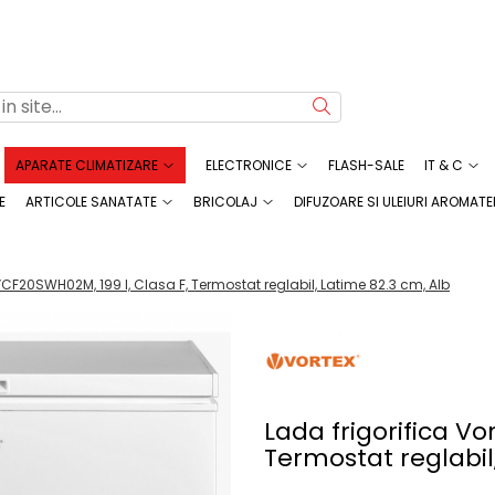
APARATE CLIMATIZARE
ELECTRONICE
FLASH-SALE
IT & C
E
ARTICOLE SANATATE
BRICOLAJ
DIFUZOARE SI ULEIURI AROMATE
VCF20SWH02M, 199 l, Clasa F, Termostat reglabil, Latime 82.3 cm, Alb
Lada frigorifica Vo
Termostat reglabil