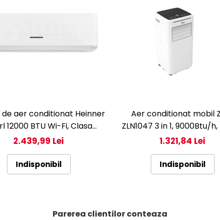
 de aer conditionat Heinner
Aer conditionat mobil Z
rl 12000 BTU Wi-Fi, Clasa
ZLN1047 3 in 1, 9000Btu/h,
/A+++, AI Smart, functie
Display LED, temperatur
2.439,99 Lei
1.321,84 Lei
ollow/Avoid you, HAC-
grade C
HS12EYEWIFI+++, alb
Indisponibil
Indisponibil
Parerea clientilor conteaza