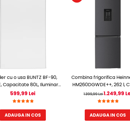
der cu o usa BUNTZ BF-90,
Combina frigorifica Hein
E, Capacitate 80L, Iluminare
HM260DGWDE++, 262 l, Cl
oara, Compartiment gheata,
Dozator de apa, Control el
599,99 Lei
1.249,99 Le
1.399,99 Lei
H 83 cm, Alb
cu termostat ajustabil, Lum
Usa reversibila, H 180 cm
antracit texturat
ADAUGA IN COS
ADAUGA IN COS