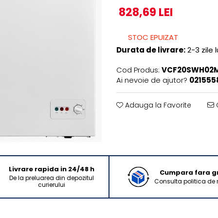
828,69 LEI
STOC EPUIZAT
Durata de livrare:
2-3 zile 
Cod Produs:
VCF20SWH02
Ai nevoie de ajutor?
021555
Adauga la Favorite
C
Livrare rapida in 24/48 h
Cumpara fara gri
De la preluarea din depozitul
Consulta politica de 
curierului