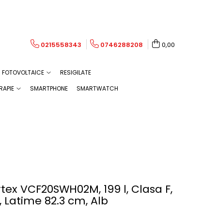
0215558343
0746288208
0,00
FOTOVOLTAICE
RESIGILATE
RAPIE
SMARTPHONE
SMARTWATCH
rtex VCF20SWH02M, 199 l, Clasa F,
, Latime 82.3 cm, Alb