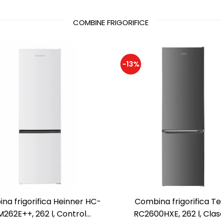
COMBINE FRIGORIFICE
-13%
na frigorifica Heinner HC-
Combina frigorifica Te
262E++, 262 l, Control
RC2600HXE, 262 l, Clas