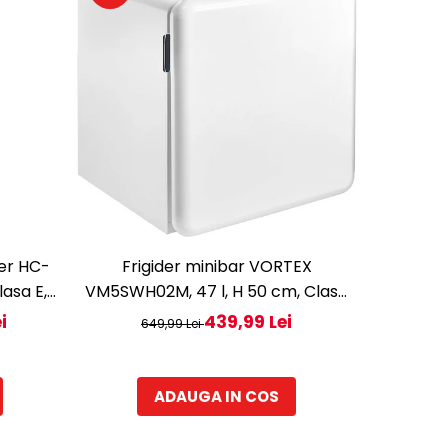
-33%
ner HC-
Frigider minibar VORTEX
Frig
asa E,
VM5SWH02M, 47 l, H 50 cm, Clasa
VM5SRD01M
ectronic
E, alb
i
439,99 Lei
649,99 Lei
65
ina LED,
, Gri
ADAUGA IN COS