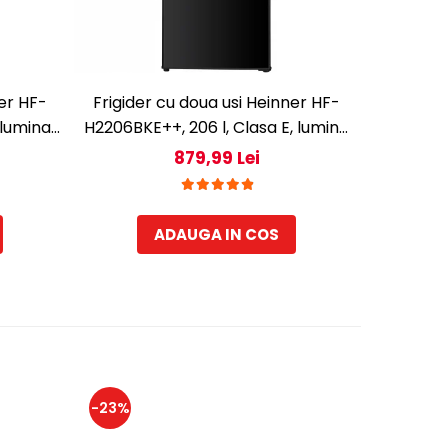
ner HF-
Frigider cu doua usi Heinner HF-
Frigider
 lumina
H2206BKE++, 206 l, Clasa E, lumina
HM2206
143 cm,
LED, 3 rafturi de sticla, H 143 cm,
Lumina LED
879,99 Lei
Negru
ADAUGA IN COS
-23%