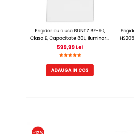
Frigider cu o usa BUNTZ BF-90,
Frigi
Clasa E, Capacitate 80L, Iluminare
HS205
interioara, Compartiment gheata,
apa, 
599,99 Lei
H 83 cm, Alb
ADAUGA IN COS
-12%