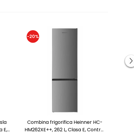
-20%
sla
Combina frigorifica Heinner HC-
Comb
a E,
HM262XE++, 262 L, Clasa E, Control
RC3100FM