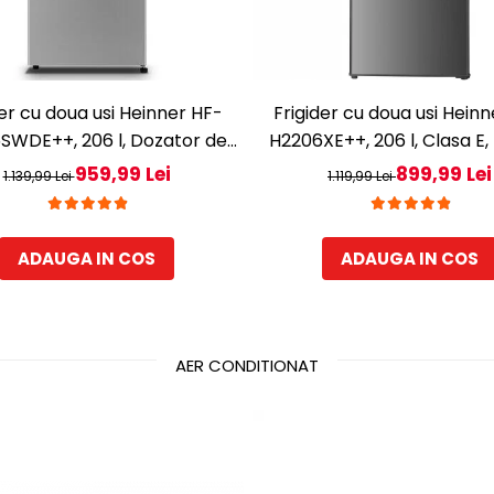
der cu doua usi Heinner HF-
Frigider cu doua usi Hein
SWDE++, 206 l, Dozator de
H2206XE++, 206 l, Clasa E,
Iluminare LED, H 143.4 cm,
LED, 3 rafturi de sticla, H 
959,99 Lei
899,99 Lei
1.139,99 Lei
1.119,99 Lei
Clasa E, Argintiu
Inox
ADAUGA IN COS
ADAUGA IN COS
AER CONDITIONAT