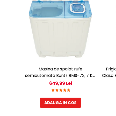
Aparate de vidat
Accesorii
Masina de spalat rufe
Frigi
semiautomata Büntz BMS-72, 7 Kg,
Clasa 
Capacitate rufe stoarcere 5Kg,
interi
649,99 Lei
330 W, Alb/Albastru
ADAUGA IN COS