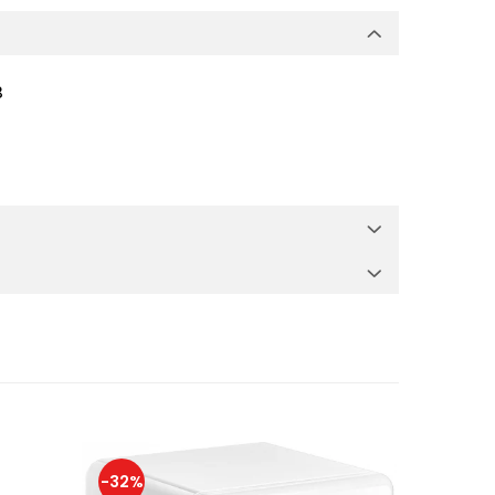
B
-32%