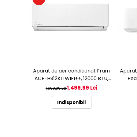
Aparat de aer conditionat Fram
Aparat
ACF-HS12KITWIFI++, 12000 BTU,
Pea
Wifi, Kit instalare inclus, Functie
A+++
1.499,99 Lei
1.699,99 Lei
Sleep, Clasa A++
F
Indisponibil