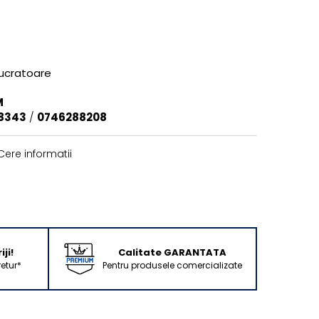
lucratoare
M
8343
/
0746288208
ere informatii
ji!
Calitate GARANTATA
retur*
Pentru produsele comercializate