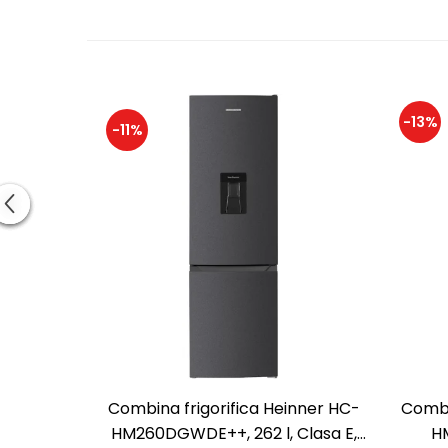
-13%
-11%
Combina frigorifica Heinner HC-
Combi
HM260DGWDE++, 262 l, Clasa E,
HM