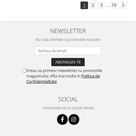
1
2
3
19
...
NEWSLETTER
Nu rata ofertele si promotiile noastre
Vreau sa primesc newsletter cu promotiile
magazinului. Afla mai multe in
Politica de
Confidentialitate
SOCIAL
Urmareste-ne in social media