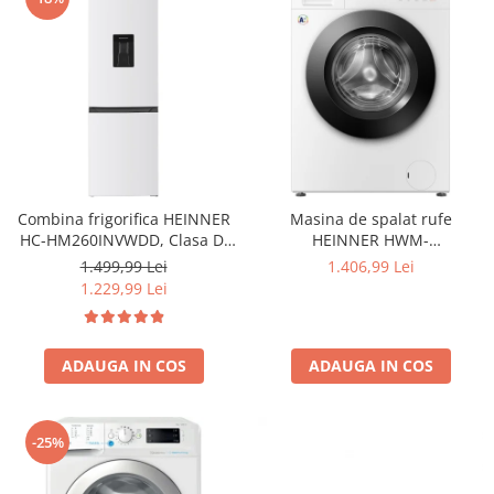
Combina frigorifica HEINNER
Masina de spalat rufe
HC-HM260INVWDD, Clasa D,
HEINNER HWM-
260L, Dozator apa, Control
HME9014IVA10+++, 9 KG, 1400
1.499,99 Lei
1.406,99 Lei
electronic cu termostat
RPM, Clasa A-10%, MOTOR
1.229,99 Lei
ajustabil, Lumina LED, Usa
INVERTER, Display digital,
reversibila, H 180 cm, Alb
Program Allergy steam, Alb
ADAUGA IN COS
ADAUGA IN COS
-25%