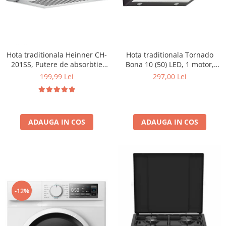
Hota traditionala Heinner CH-
Hota traditionala Tornado
201SS, Putere de absorbtie
Bona 10 (50) LED, 1 motor,
209 mc/h, 1 motor, Inox
latime 50 cm, absorbtie 380
199,99 Lei
297,00 Lei
m3/ora, filtru anti-grasimi
aluminiu 5 straturi, Negru
ADAUGA IN COS
ADAUGA IN COS
-12%