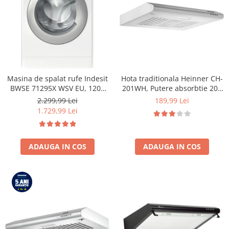
Masina de spalat rufe Indesit
Hota traditionala Heinner CH-
BWSE 71295X WSV EU, 1200
201WH, Putere absorbtie 209
RPM, 7 kg, Clasa B
mc/h, 1 motor, 60 cm, Alb
2.299,99 Lei
189,99 Lei
1.729,99 Lei
ADAUGA IN COS
ADAUGA IN COS