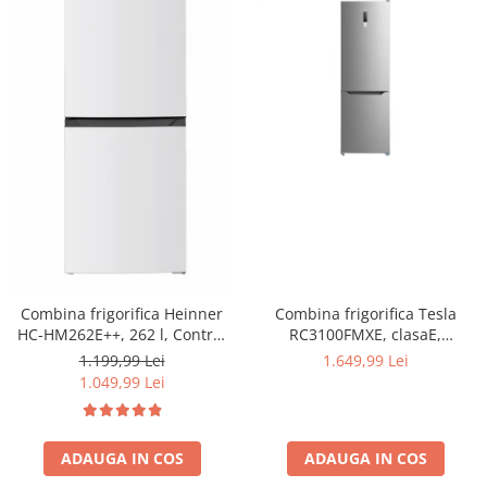
Combina frigorifica Heinner
Combina frigorifica Tesla
HC-HM262E++, 262 l, Control
RC3100FMXE, clasaE,
electronic, Iluminare LED, Usi
310LTotal No Frost, Display
1.199,99 Lei
1.649,99 Lei
reversibile, Clasa E, H 180 cm,
LED, H188, Inox
1.049,99 Lei
Alb
ADAUGA IN COS
ADAUGA IN COS