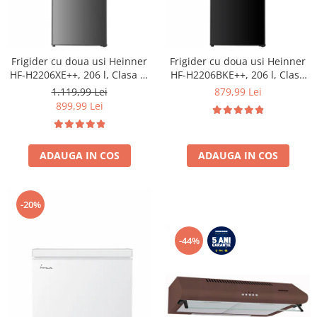
Frigider cu doua usi Heinner
Frigider cu doua usi Heinner
HF-H2206XE++, 206 l, Clasa E,
HF-H2206BKE++, 206 l, Clasa
lumina LED, 3 rafturi de sticla,
E, lumina LED, 3 rafturi de
1.119,99 Lei
879,99 Lei
H 143 cm, Inox
sticla, H 143 cm, Negru
899,99 Lei
ADAUGA IN COS
ADAUGA IN COS
-20%
-44%