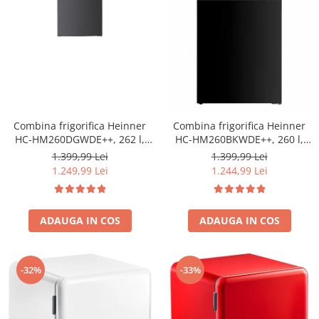
Combina frigorifica Heinner
Combina frigorifica Heinner
HC-HM260DGWDE++, 262 l,
HC-HM260BKWDE++, 260 l,
Clasa E, Dozator de apa,
Clasa E, Lumina LED, Dozator
1.399,99 Lei
1.399,99 Lei
Control electronic cu
de apa, Usi reversibile Negru
1.249,99 Lei
1.244,99 Lei
termostat ajustabil, Lumina
LED, 3 rafturi din sticla
frigider, 3 sertare congelator,
ADAUGA IN COS
Usa reversibila
ADAUGA IN COS
-32%
-33%