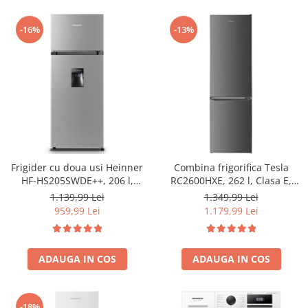
-16%
-13%
Frigider cu doua usi Heinner
Combina frigorifica Tesla
HF-HS205SWDE++, 206 l,
RC2600HXE, 262 l, Clasa E,
Dozator de apa, Iluminare
Iluminare LED, dezghetare
1.139,99 Lei
1.349,99 Lei
LED, H 143.4 cm, Clasa E,
automata frigider, H 180 cm,
959,99 Lei
1.179,99 Lei
Argintiu
Inox
ADAUGA IN COS
ADAUGA IN COS
-18%