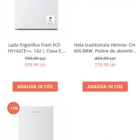
Lada frigorifica Fram FCF-
Hota traditionala Heinner CH-
HS142CE++, 142 l, Clasa E,
400-BRW, Putere de absorbtie
Convertibil
326.4 mc/h, 2 motoare, 60 cm,
799,99 Lei
499,99 Lei
Frigider/Congelator, Control
Maro
639,99 Lei
279,99 Lei
electronic, Display digital, Alb
ADAUGA IN COS
ADAUGA IN COS
-13%