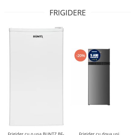
FRIGIDERE
-20%
Frigider cu o usa BUNTZ BF-
Frigider cu doua usi