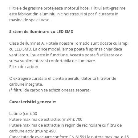
Filtrele de grasime protejeaza motorul hotei. Filtrul anti-grasime
este fabricat din aluminiu in cinci straturi si pot fi curatate in
masina de spalat vase.
Sistem de iluminare cu LED SMD
Clasa de iluminat A. Hotele noastre Tornado sunt dotate cu lampi
cu LED SMD. La orice model, lampa poate fi aprinsa chiar daca
ventilatorul nu este in functiune. Aceasta poate fi utilizata ca o
sursa suplimentara si confortabila de iluminare.
Filtru de carbon
O extragere curata si eficienta a aerului datorita filtrelor de
carbune integrate.
(* filtrul de carbon se achizitioneaza separat)
Caracteristici generale:
Latime (cm): 50
Putere maxima de extractie: (m3/h): 700
Putere maxima de extractie in regim de recirculare cu filtru de
carbune activ (m3/h): 490
Capacitate de evacuare conform EN 61591 la putere maxima, ø 15