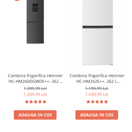
Combina frigorifica Heinner
Combina frigorifica Heinner
HC-HM260DGWDE++, 262 l,
HC-HM262E++, 262 l,
Clasa E, Dozator de apa,
Control electronic,
1.399,99 Lei
1.199,99 Lei
Control electronic cu
Iluminare LED, Usi
1.249,99 Lei
1.049,99 Lei
termostat ajustabil, Lumina
reversibile, Clasa E, H 180
LED, Usa reversibila, H 180
cm, Alb
cm, Gri antracit texturat
ADAUGA IN COS
ADAUGA IN COS