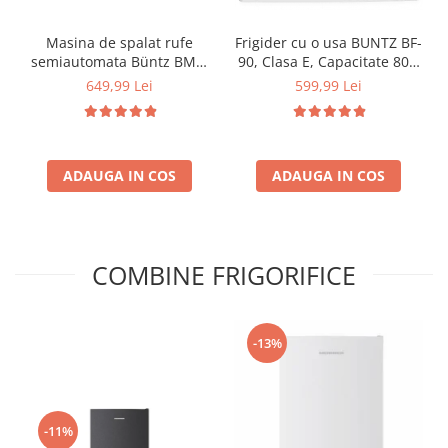
Masina de spalat rufe
Frigider cu o usa BUNTZ BF-
semiautomata Büntz BMS-
90, Clasa E, Capacitate 80L,
72, 7 Kg, Capacitate rufe
Iluminare interioara,
649,99 Lei
599,99 Lei
stoarcere 5Kg, 330 W,
Compartiment gheata, H 83
Alb/Albastru
cm, Alb
ADAUGA IN COS
ADAUGA IN COS
COMBINE FRIGORIFICE
-13%
-11%