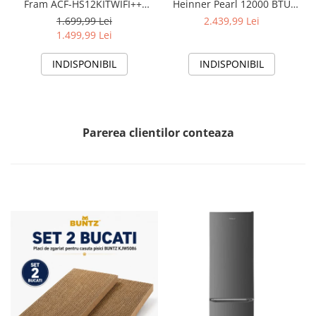
Fram ACF-HS12KITWIFI++,
Heinner Pearl 12000 BTU
12000 BTU, Wifi, Kit
Wi-Fi, Clasa A+++/A+++, AI
1.699,99 Lei
2.439,99 Lei
instalare inclus, Functie
Smart, functie Follow/Avoid
1.499,99 Lei
Sleep, Clasa A++
you, HAC-HS12EYEWIFI+++,
alb
INDISPONIBIL
INDISPONIBIL
Parerea clientilor conteaza