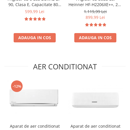
90, Clasa E, Capacitate 80L,
Heinner HF-H2206XE++, 206
Iluminare interioara,
l, Clasa E, lumina LED, 3
599,99 Lei
1.119,99 Lei
Compartiment gheata, H 83
rafturi de sticla, H 143 cm,
899,99 Lei
cm, Alb
Inox
ADAUGA IN COS
ADAUGA IN COS
AER CONDITIONAT
-12%
Aparat de aer conditionat
Aparat de aer conditionat