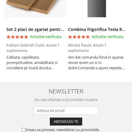
Set 2 placi de zgariat pentru casuta pisici BUNTZ KJW5086, compatibile cu casuta 59 x 28.5 x 35 cm
Combina frigorifica Tesla RC2600HXE, 262 l, Clasa E, Iluminare LED, dezghetare automata frigider, H 180 cm, Inox
Achizitie verificata
Achizitie verificata
Fabian Gabriel Ciută,
Acum 1
Mirela Pasol,
Acum 1
T
saptamana
saptamana
s
Calitate, rapiditate,
Am dat comanda fiind in spania
P
promptitudine, amabilitate si
sincer eram un ic in
consiliere pt toată durata
dubii.Comanda a ajuns repede,in
comenzii... recomand din toată
stare buna iar doamna care ne-a
inima ...
adus comanda super de
treaba,va multumesc pentru
rapiditate si
NEWSLETTER
amabilitate,RECOMAND 100%
Nu rata ofertele si promotiile noastre
Vreau sa primesc newsletter cu promotiile