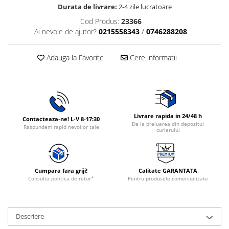
Durata de livrare:
2-4 zile lucratoare
Rasnite de cafea
Ustensile gatit
Cod Produs:
23366
Fierbatoare de apa
Vesela
Ai nevoie de ajutor?
0215558343
/
0746288208
Aparate de curatat cu abur
Produse pentru par
Adauga la Favorite
Cere informatii
Perii rotative
Ingrijire personala
Masini de tuns si barbierit
Uscatoare de par
Livrare rapida in 24/48 h
Contacteaza-ne! L-V 8-17:30
De la preluarea din depozitul
Masini de tuns parul
Raspundem rapid nevoilor tale
curierului
Periute de dinti electrice
Placi de indreptat parul
Epilatoare
Cumpara fara griji!
Calitate GARANTATA
Masini de tuns si barbierit
Consulta politica de retur*
Pentru produsele comercializate
Aparate de calcat cu aburi.
Aparate de masaj
Descriere
Accesorii aspiratoare