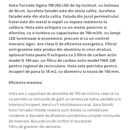
Aparate de vidat
Hota Tornado Sigma 700 (50) LED de tip inclinat, cu latimea
de 50 cm. Surafata fatadei este din sticla calita. Surafata
Accesorii
fatadei este din sticla calita. Fatada din jurul perimetrului
hotei este din metal si vopsit cu vopsea rezistenta la
caldura. Hota este echipata cu un motor puternic si
silentios, cu o turbina cu capacitatea de 700 m3/h, cu lampi
LED luminoase si economice, precum si cu un control
mecanic sigur. Are clasa D de eficienta energetica. Filtrul
anti-grasime este produs din aluminiu in cinci straturi,
optional hota poate fi echipata cu 2 filtre de carbon activ
model D 185 sau un filtru de carbon activ model FWK 228
pentru regimul de recirculare. Hota este potrivita pentru
incaperi de pana la 18 m2. cu diametru la teava de 150 mm.
Eficienta maxima
Hota are o capacitate de absorbtie de 700 de m3/ora, ceea ce nu
va permite ca mirosurile de gatit sa ramana pe haine, perdele si in
interiorul incaperii. Aerul va fi intotdeauna curat, daca folositi
hota Tornado! Hotele noastre sunt dotate cu ventilatoare
moderne si deosebit de eficiente care elimina complet mirosurile
de mancare. Bucurati-va de confort in bucatarie!
Filtru de grasime, din aluminiu