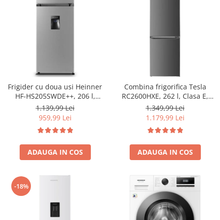
Frigider cu doua usi Heinner
Combina frigorifica Tesla
HF-HS205SWDE++, 206 l,
RC2600HXE, 262 l, Clasa E,
Dozator de apa, Iluminare
Iluminare LED, dezghetare
1.139,99 Lei
1.349,99 Lei
LED, H 143.4 cm, Clasa E,
automata frigider, H 180 cm,
959,99 Lei
1.179,99 Lei
Argintiu
Inox
ADAUGA IN COS
ADAUGA IN COS
-18%