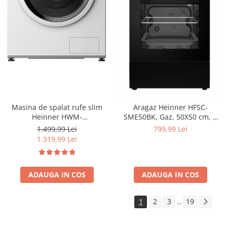
Masina de spalat rufe slim
Aragaz Heinner HFSC-
Heinner HWM-
SME50BK, Gaz, 50X50 cm, 4
M814IVSMNA+++, 8 kg, 1400
arzatoare, Dispozitiv
1.499,99 Lei
799,99 Lei
rpm, Clasa A, Motor inverter,
siguranta, Capac metalic,
1.319,99 Lei
Display digital, Blocare acces
Negru
copii, Alb
ADAUGA IN COS
ADAUGA IN COS
1
2
3
19
...