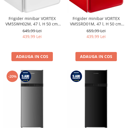
Frigider minibar VORTEX
Frigider minibar VORTEX
VM5SWH02M, 47 l, H 50 cm,
VM5SRD01M, 47 l, H 50 cm,
Clasa E, alb
Clasa E, rosu
649,99 Lei
659,99 Lei
439,99 Lei
439,99 Lei
ADAUGA IN COS
ADAUGA IN COS
-20%