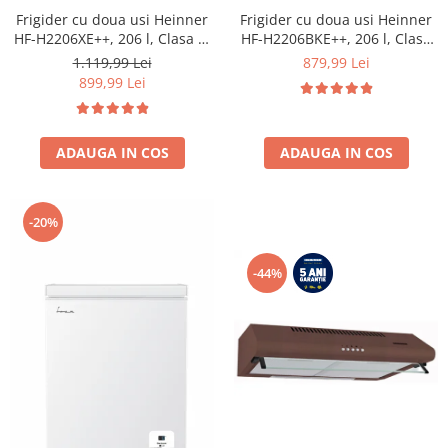
Frigider cu doua usi Heinner
Frigider cu doua usi Heinner
HF-H2206XE++, 206 l, Clasa E,
HF-H2206BKE++, 206 l, Clasa
lumina LED, 3 rafturi de sticla,
E, lumina LED, 3 rafturi de
1.119,99 Lei
879,99 Lei
H 143 cm, Inox
sticla, H 143 cm, Negru
899,99 Lei
ADAUGA IN COS
ADAUGA IN COS
-20%
-44%