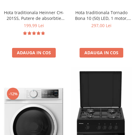
Hota traditionala Heinner CH-
Hota traditionala Tornado
201SS, Putere de absorbtie
Bona 10 (50) LED, 1 motor,
209 mc/h, 1 motor, Inox
latime 50 cm, absorbtie 380
199,99 Lei
297,00 Lei
m3/ora, filtru anti-grasimi
aluminiu 5 straturi, Negru
ADAUGA IN COS
ADAUGA IN COS
-12%