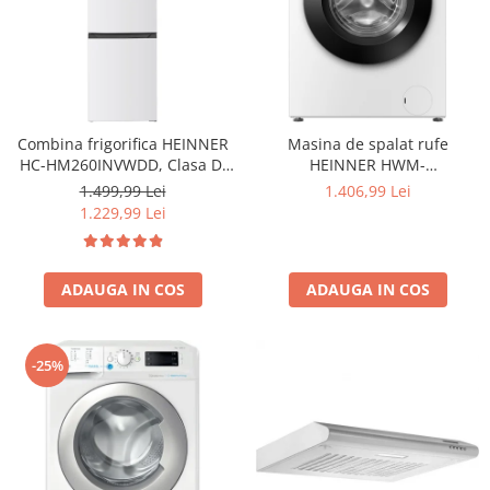
Combina frigorifica HEINNER
Masina de spalat rufe
HC-HM260INVWDD, Clasa D,
HEINNER HWM-
260L, Dozator apa, Control
HME9014IVA10+++, 9 KG, 1400
1.499,99 Lei
1.406,99 Lei
electronic cu termostat
RPM, Clasa A-10%, MOTOR
1.229,99 Lei
ajustabil, Lumina LED, Usa
INVERTER, Display digital,
reversibila, H 180 cm, Alb
Program Allergy steam, Alb
ADAUGA IN COS
ADAUGA IN COS
-25%