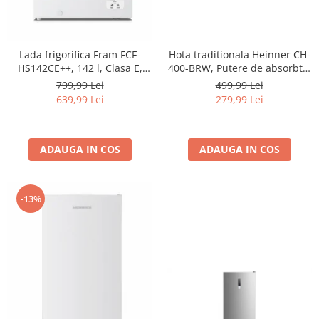
Lada frigorifica Fram FCF-
Hota traditionala Heinner CH-
HS142CE++, 142 l, Clasa E,
400-BRW, Putere de absorbtie
Convertibil
326.4 mc/h, 2 motoare, 60 cm,
799,99 Lei
499,99 Lei
Frigider/Congelator, Control
Maro
639,99 Lei
279,99 Lei
electronic, Display digital, Alb
ADAUGA IN COS
ADAUGA IN COS
-13%