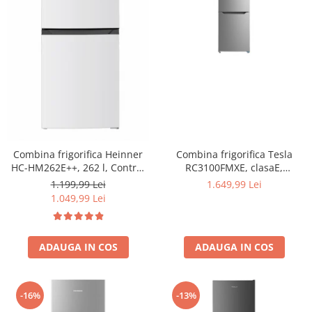
Combina frigorifica Heinner
Combina frigorifica Tesla
HC-HM262E++, 262 l, Control
RC3100FMXE, clasaE,
electronic, Iluminare LED, Usi
310LTotal No Frost, Display
1.199,99 Lei
1.649,99 Lei
reversibile, Clasa E, H 180 cm,
LED, H188, Inox
1.049,99 Lei
Alb
ADAUGA IN COS
ADAUGA IN COS
-16%
-13%