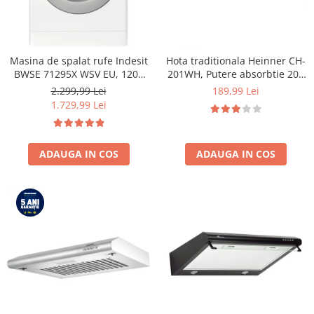
Masina de spalat rufe Indesit
Hota traditionala Heinner CH-
BWSE 71295X WSV EU, 1200
201WH, Putere absorbtie 209
RPM, 7 kg, Clasa B
mc/h, 1 motor, 60 cm, Alb
2.299,99 Lei
189,99 Lei
1.729,99 Lei
ADAUGA IN COS
ADAUGA IN COS