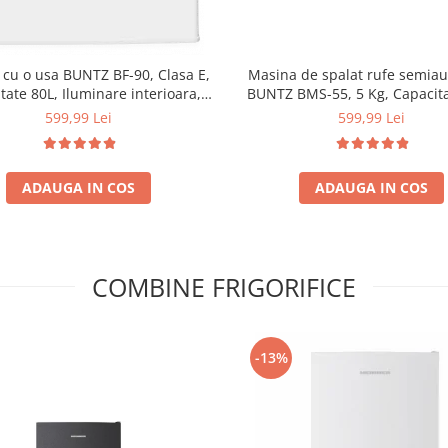
r cu o usa BUNTZ BF-90, Clasa E,
Masina de spalat rufe semia
tate 80L, Iluminare interioara,
BUNTZ BMS-55, 5 Kg, Capacita
rtiment gheata, H 83 cm, Alb
stoarcere 3Kg, 300 W, Ne
599,99 Lei
599,99 Lei
ADAUGA IN COS
ADAUGA IN COS
COMBINE FRIGORIFICE
-13%