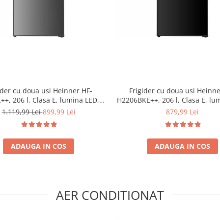
ider cu doua usi Heinner HF-
Frigider cu doua usi Heinne
+, 206 l, Clasa E, lumina LED, 3
H2206BKE++, 206 l, Clasa E, lu
uri de sticla, H 143 cm, Inox
3 rafturi de sticla, H 143 cm
1.119,99 Lei
899,99 Lei
879,99 Lei
ADAUGA IN COS
ADAUGA IN COS
AER CONDITIONAT