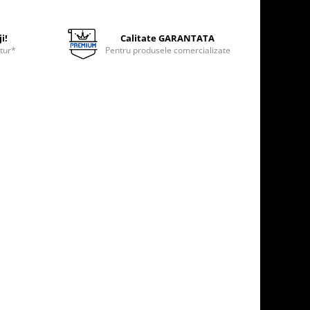
i!
Calitate GARANTATA
etur*
Pentru produsele comercializate