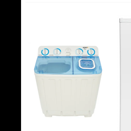
Ingriire tesaturi
Masini de tuns si barbierit
Aparate de calcat cu aburi.
Aparate de masaj
Pile electrice
Rezerve
Accesorii aspiratoare
Accesorii electrocasnice mici
Aparate de vidat
Accesorii
Masini de cusut
Masini de facut cuburi de gheata