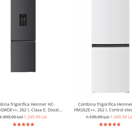
ina frigorifica Heinner HC-
Combina frigorifica Heinne
WDE++, 262 l, Clasa E, Dozator
HM262E++, 262 l, Control elec
 Control electronic cu termostat
Iluminare LED, Usi reversibile, 
1.399,99 Lei
1.249,99 Lei
1.199,99 Lei
1.049,99 Le
, Lumina LED, 3 rafturi din sticla
180 cm, Alb
der, 3 sertare congelator, Usa