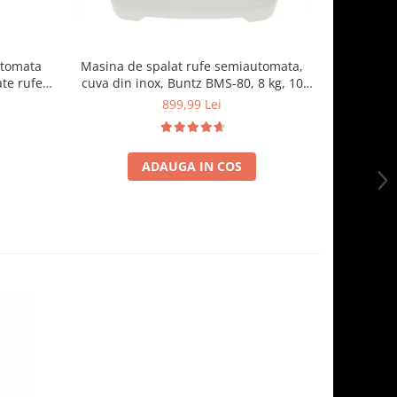
utomata
Masina de spalat rufe semiautomata,
Combin
te rufe
cuva din inox, Buntz BMS-80, 8 kg, 10
HM260BKWD
gru
Programe spalare, Display Led, 700
LED, Doz
899,99 Lei
1.
RPM, 355 W, storcator incorporat, Gri
ADAUGA IN COS