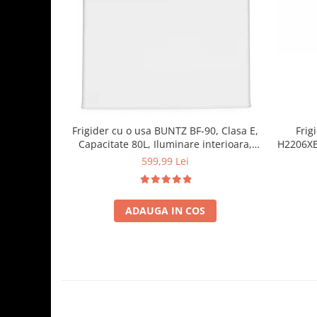
Frigider cu o usa BUNTZ BF-90, Clasa E,
Frig
Capacitate 80L, Iluminare interioara,
H2206XE+
Compartiment gheata, H 83 cm, Alb
raft
599,99 Lei
ADAUGA IN COS