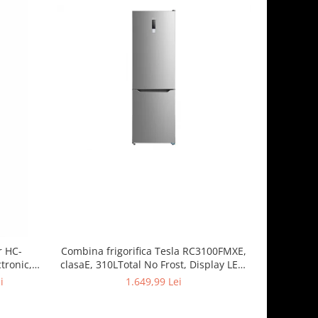
-13%
r HC-
Combina frigorifica Tesla RC3100FMXE,
Combina f
tronic,
clasaE, 310LTotal No Frost, Display LED,
262 l
Clasa E, H
H188, Inox
dezghetare
i
1.649,99 Lei
1.