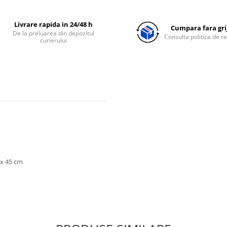
Livrare rapida in 24/48 h
Cumpara fara grij
De la preluarea din depozitul
Consulta politica de r
curierului
 x 45 cm