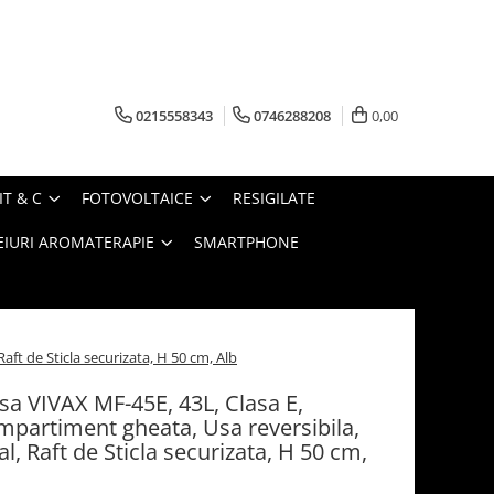
0215558343
0746288208
0,00
IT & C
FOTOVOLTAICE
RESIGILATE
EIURI AROMATERAPIE
SMARTPHONE
ft de Sticla securizata, H 50 cm, Alb
usa VIVAX MF-45E, 43L, Clasa E,
mpartiment gheata, Usa reversibila,
, Raft de Sticla securizata, H 50 cm,