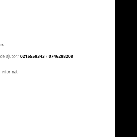
are
 de ajutor?
0215558343
/
0746288208
informatii