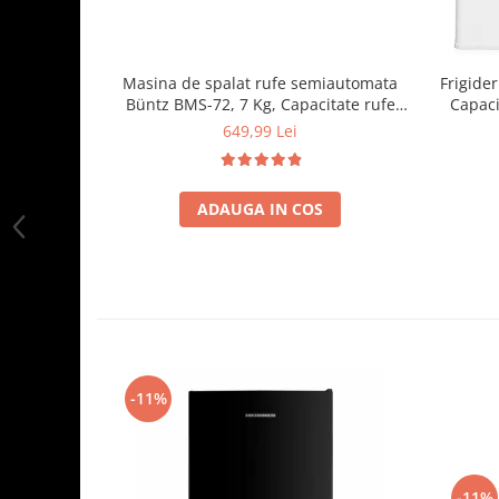
Masina de spalat rufe semiautomata
Frigide
Büntz BMS-72, 7 Kg, Capacitate rufe
Capaci
stoarcere 5Kg, 330 W, Alb/Albastru
Compa
649,99 Lei
ADAUGA IN COS
-11%
-11%