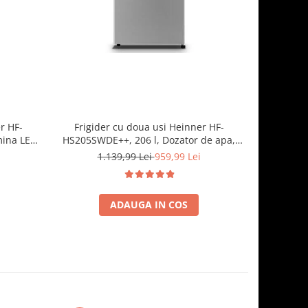
r HF-
Frigider cu doua usi Heinner HF-
Frigid
mina LED,
HS205SWDE++, 206 l, Dozator de apa,
HS205E++, 
, Negru
Iluminare LED, H 143.4 cm, Clasa E,
rafturi
1.139,99 Lei
959,99 Lei
Argintiu
ADAUGA IN COS