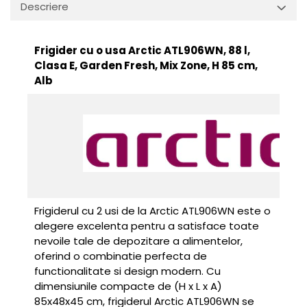
Ingriire tesaturi
Descriere
Masini de tuns si barbierit
Aparate de calcat cu aburi.
Frigider cu o usa Arctic ATL906WN, 88 l,
Aparate de masaj
Clasa E, Garden Fresh, Mix Zone, H 85 cm,
Pile electrice
Alb
Rezerve
Accesorii aspiratoare
Accesorii electrocasnice mici
Aparate de vidat
Accesorii
Masini de cusut
Frigiderul cu 2 usi de la Arctic ATL906WN este o
Masini de facut cuburi de
alegere excelenta pentru a satisface toate
gheata
nevoile tale de depozitare a alimentelor,
oferind o combinatie perfecta de
functionalitate si design modern. Cu
dimensiunile compacte de (H x L x A)
85x48x45 cm, frigiderul Arctic ATL906WN se