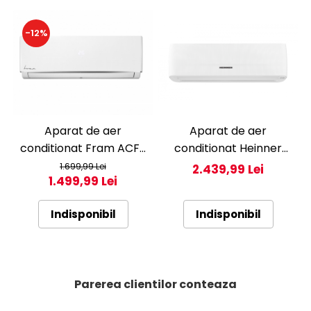
-12%
Aparat de aer
Aparat de aer
conditionat Fram ACF-
conditionat Heinner
HS12KITWIFI++, 12000
Pearl 12000 BTU Wi-Fi,
1.699,99 Lei
2.439,99 Lei
1.499,99 Lei
BTU, Wifi, Kit instalare
Clasa A+++/A+++, AI
inclus, Functie Sleep,
Smart, functie
Indisponibil
Indisponibil
Clasa A++
Follow/Avoid you, HAC-
HS12EYEWIFI+++, alb
Parerea clientilor conteaza