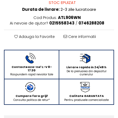
STOC EPUIZAT
Rasnite de cafea
Ustensile gatit
Durata de livrare:
2-3 zile lucratoare
Fierbatoare de apa
Vesela
Cod Produs:
ATL906WN
Cafea
Ai nevoie de ajutor?
0215558343
/
0746288208
Aparate de curatat cu abur
Produse pentru par
Adauga la Favorite
Cere informatii
Perii rotative
Perii cu aer cald.
Perii de par electrice
Ingrijire personala
Contacteaza-ne! L-V 8-
Livrare rapida in 24/48 h
17:30
Masini de tuns si barbierit
De la preluarea din depozitul
curierului
Raspundem rapid nevoilor tale
Uscatoare de par
Masini de tuns parul
Periute de dinti electrice
Cumpara fara griji!
Calitate GARANTATA
Placi de indreptat parul
Consulta politica de retur*
Pentru produsele comercializate
Epilatoare
Ondulatoare de par