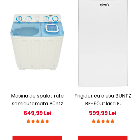
Masina de spalat rufe
Frigider cu o usa BUNTZ
semiautomata Büntz
BF-90, Clasa E,
BMS-72, 7 Kg,
Capacitate 80L,
649,99 Lei
599,99 Lei
Capacitate rufe
Iluminare interioara,
stoarcere 5Kg, 330 W,
Compartiment gheata,
Alb/Albastru
H 83 cm, Alb