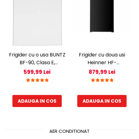
Frigider cu o usa BUNTZ
Frigider cu doua usi
BF-90, Clasa E,
Heinner HF-
Capacitate 80L,
H2206BKE++, 206 l,
599,99 Lei
879,99 Lei
Iluminare interioara,
Clasa E, lumina LED, 3
Compartiment gheata,
rafturi de sticla, H 143
H 83 cm, Alb
cm, Negru
ADAUGA IN COS
ADAUGA IN COS
AER CONDITIONAT