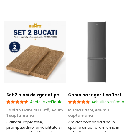
Set 2 placi de zgariat pentru casuta pisici BUNTZ KJW5086, compatibile cu casuta 59 x 28.5 x 35 cm
Combina frigorifica Tesla RC2600HXE, 262 l, Clasa E, Iluminare LED, dezghetare automata frigider, H 180 cm, Inox
Achizitie verificata
Achizitie verificata
Fabian Gabriel Ciută,
Acum
Mirela Pasol,
Acum 1
T
1 saptamana
saptamana
Calitate, rapiditate,
Am dat comanda fiind in
P
promptitudine, amabilitate si
spania sincer eram un ic in