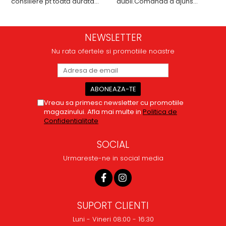
consiliere pt toată durata
dubii.Comanda a ajuns
comenzii... recomand din
repede,in stare buna iar
toată inima ...
doamna care ne-a adus
comanda super de treaba,va
NEWSLETTER
multumesc pentru rapiditate
si amabilitate,RECOMAND
Nu rata ofertele si promotiile noastre
100%
Vreau sa primesc newsletter cu promotiile
magazinului. Afla mai multe in
Politica de
Confidentialitate
SOCIAL
Urmareste-ne in social media
SUPORT CLIENTI
Luni - Vineri 08:00 - 16:30