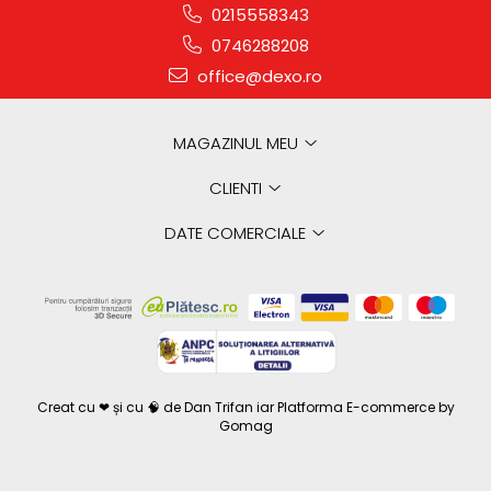
0215558343
0746288208
office@dexo.ro
MAGAZINUL MEU
CLIENTI
DATE COMERCIALE
Creat cu ❤ și cu 🧠 de Dan Trifan iar
Platforma E-commerce by
Gomag