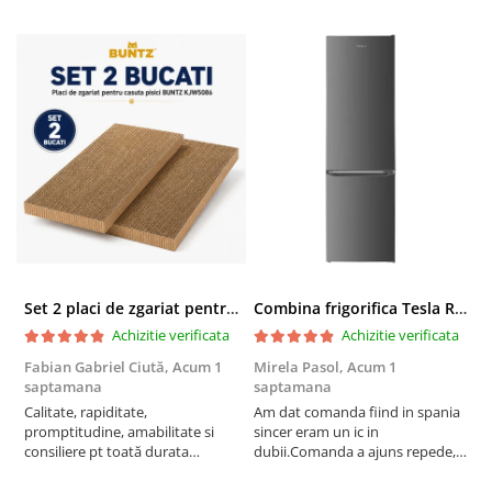
Set 2 placi de zgariat pentru casuta pisici BUNTZ KJW5086, compatibile cu casuta 59 x 28.5 x 35 cm
Combina frigorifica Tesla RC2600HXE, 262 l, Clasa E, Iluminare LED, dezghetare automata frigider, H 180 cm, Inox
Achizitie verificata
Achizitie verificata
Fabian Gabriel Ciută,
Acum 1
Mirela Pasol,
Acum 1
T
saptamana
saptamana
s
Calitate, rapiditate,
Am dat comanda fiind in spania
P
promptitudine, amabilitate si
sincer eram un ic in
consiliere pt toată durata
dubii.Comanda a ajuns repede,in
comenzii... recomand din toată
stare buna iar doamna care ne-a
inima ...
adus comanda super de