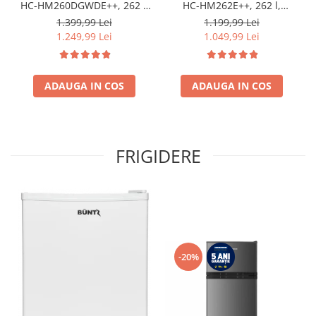
HC-HM260DGWDE++, 262 l,
HC-HM262E++, 262 l,
Clasa E, Dozator de apa,
Control electronic,
1.399,99 Lei
1.199,99 Lei
Control electronic cu
Iluminare LED, Usi
1.249,99 Lei
1.049,99 Lei
termostat ajustabil, Lumina
reversibile, Clasa E, H 180
LED, Usa reversibila, H 180
cm, Alb
cm, Gri antracit texturat
ADAUGA IN COS
ADAUGA IN COS
FRIGIDERE
-20%