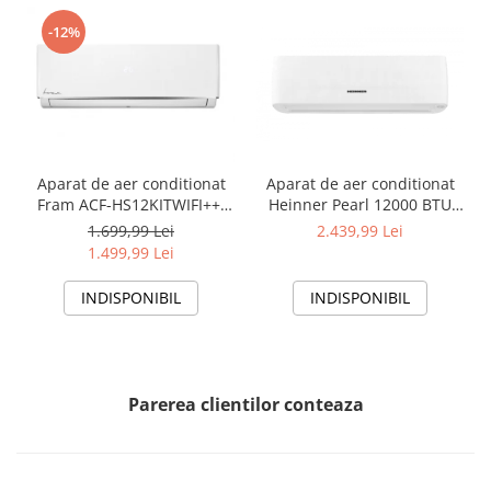
-12%
Aparat de aer conditionat
Aparat de aer conditionat
Fram ACF-HS12KITWIFI++,
Heinner Pearl 12000 BTU
12000 BTU, Wifi, Kit
Wi-Fi, Clasa A+++/A+++, AI
1.699,99 Lei
2.439,99 Lei
instalare inclus, Functie
Smart, functie Follow/Avoid
1.499,99 Lei
Sleep, Clasa A++
you, HAC-HS12EYEWIFI+++,
alb
INDISPONIBIL
INDISPONIBIL
Parerea clientilor conteaza