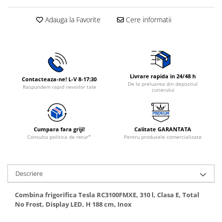
Rasnite de cafea
Ustensile gatit
Adauga la Favorite
Cere informatii
Fierbatoare de apa
Vesela
Aparate de curatat cu abur
Produse pentru par
Perii rotative
Livrare rapida in 24/48 h
Ingrijire personala
Contacteaza-ne! L-V 8-17:30
De la preluarea din depozitul
Raspundem rapid nevoilor tale
curierului
Masini de tuns si barbierit
Uscatoare de par
Masini de tuns parul
Cumpara fara griji!
Calitate GARANTATA
Periute de dinti electrice
Consulta politica de retur*
Pentru produsele comercializate
Placi de indreptat parul
Epilatoare
Masini de tuns si barbierit
Descriere
Aparate de calcat cu aburi.
Combina frigorifica Tesla RC3100FMXE, 310 l, Clasa E, Total
Aparate de masaj
No Frost, Display LED, H 188 cm, Inox
Accesorii aspiratoare