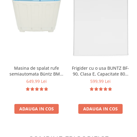
Masina de spalat rufe
Frigider cu o usa BUNTZ BF-
semiautomata Büntz BMS-
90, Clasa E, Capacitate 80L,
72, 7 Kg, Capacitate rufe
Iluminare interioara,
649,99 Lei
599,99 Lei
stoarcere 5Kg, 330 W,
Compartiment gheata, H 83
Alb/Albastru
cm, Alb
ADAUGA IN COS
ADAUGA IN COS