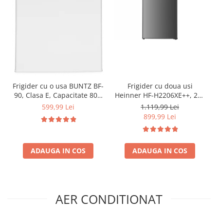
Frigider cu o usa BUNTZ BF-
Frigider cu doua usi
90, Clasa E, Capacitate 80L,
Heinner HF-H2206XE++, 206
Iluminare interioara,
l, Clasa E, lumina LED, 3
599,99 Lei
1.119,99 Lei
Compartiment gheata, H 83
rafturi de sticla, H 143 cm,
899,99 Lei
cm, Alb
Inox
ADAUGA IN COS
ADAUGA IN COS
AER CONDITIONAT