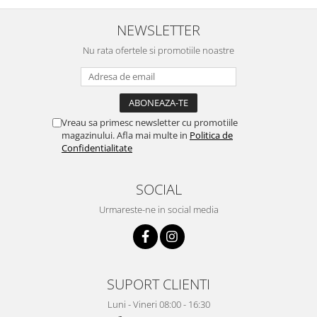
treaba,va multumesc pentru
rapiditate si
NEWSLETTER
amabilitate,RECOMAND 100%
Nu rata ofertele si promotiile noastre
Vreau sa primesc newsletter cu promotiile
magazinului. Afla mai multe in
Politica de
Confidentialitate
SOCIAL
Urmareste-ne in social media
SUPORT CLIENTI
Luni - Vineri 08:00 - 16:30