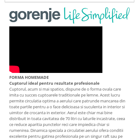
Ingriire tesaturi
Masini de tuns si barbierit
Aparate de calcat cu aburi.
Aparate de masaj
Pile electrice
Rezerve
Accesorii aspiratoare
Accesorii electrocasnice mici
Aparate de vidat
FORMA HOMEMADE
Accesorii
Cuptorul ideal pentru rezultate profesionale
Masini de cusut
Cuptorul, acum si mai spatios, dispune de o forma ovala care
imita cu succes cuptoarele traditionale pe lemne. Acest lucru
Masini de facut cuburi de gheata
permite circulatia optima a aerului care patrunde mancarea din
toate partile pentru a o face delicioasa si suculenta in interior si
uimitor de crocanta in exterior. Aerul este chiar mai bine
distribuit in toata cavitatea de 70 litri cu laturile incastrate, ceea
ce reduce aparitia punctelor reci care impiedica chiar si
rumenirea. Dinamica speciala a circulatiei aerului ofera conditii
excelente pentru gatirea profesionala pe un singur raft sau pe