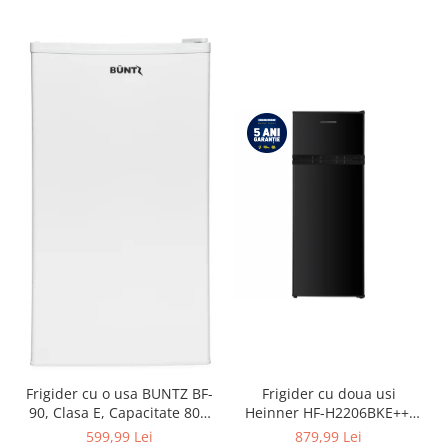
Frigider cu o usa BUNTZ BF-
Frigider cu doua usi
90, Clasa E, Capacitate 80L,
Heinner HF-H2206BKE++,
Iluminare interioara,
206 l, Clasa E, lumina LED, 3
599,99 Lei
879,99 Lei