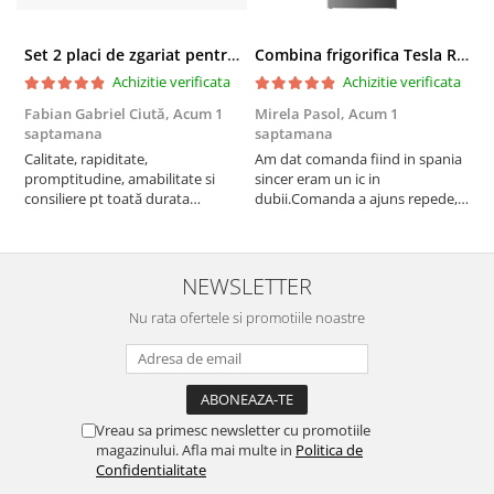
Set 2 placi de zgariat pentru casuta pisici BUNTZ KJW5086, compatibile cu casuta 59 x 28.5 x 35 cm
Combina frigorifica Tesla RC2600HXE, 262 l, Clasa E, Iluminare LED, dezghetare automata frigider, H 180 cm, Inox
Achizitie verificata
Achizitie verificata
Fabian Gabriel Ciută,
Acum 1
Mirela Pasol,
Acum 1
T
saptamana
saptamana
s
Calitate, rapiditate,
Am dat comanda fiind in spania
P
promptitudine, amabilitate si
sincer eram un ic in
consiliere pt toată durata
dubii.Comanda a ajuns repede,in
comenzii... recomand din toată
stare buna iar doamna care ne-a
inima ...
adus comanda super de
treaba,va multumesc pentru
rapiditate si
NEWSLETTER
amabilitate,RECOMAND 100%
Nu rata ofertele si promotiile noastre
Vreau sa primesc newsletter cu promotiile
magazinului. Afla mai multe in
Politica de
Confidentialitate