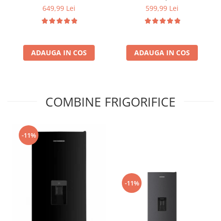
72, 7 Kg, Capacitate rufe
Iluminare interioara,
649,99 Lei
599,99 Lei
stoarcere 5Kg, 330 W,
Compartiment gheata, H 83
Alb/Albastru
cm, Alb
ADAUGA IN COS
ADAUGA IN COS
COMBINE FRIGORIFICE
-11%
-11%