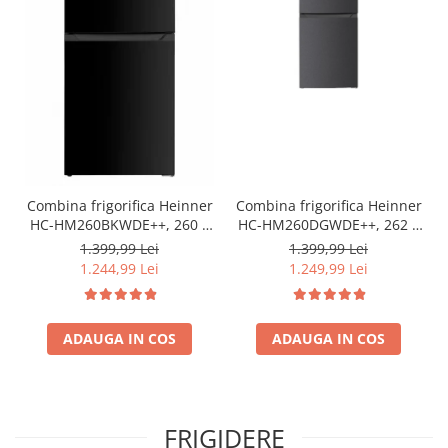
Combina frigorifica Heinner
Combina frigorifica Heinner
HC-HM260BKWDE++, 260 l,
HC-HM260DGWDE++, 262 l,
Clasa E, Lumina LED,
Clasa E, Dozator de apa,
1.399,99 Lei
1.399,99 Lei
Dozator de apa, Usi
Control electronic cu
1.244,99 Lei
1.249,99 Lei
reversibile Negru
termostat ajustabil, Lumina
LED, 3 rafturi din sticla
frigider, 3 sertare
ADAUGA IN COS
congelator, Usa reversibila
ADAUGA IN COS
FRIGIDERE