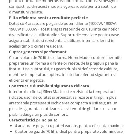
pentru bucatariile moderne. Panoul frontal robust si designul
compact fac din acest model alegerea ideala pentru spatii de
dimensiuni variate.
Plita eficienta pentru rezultate perfecte
Dotat cu 4 arzatoare pe gaz de puteri diferite (1000W, 1900W,
1900W si 3000W), acest aragaz raspunde cu usurinta cerintelor
diversificate ale utilizatorilor. Suporturile emailate pentru vase
asigura stabilitate si rezistenta la utilizare intensa, oferind in
acelasi timp o curatare usoara.
Cuptor generos si performant
Cu un volum de 70 litri si o forma HomeMade, cuptorul permite
prepararea uniforma a diferitelor retete, de la prajituri pana la
fripturi. Usa cuptorului, cu geam dublu si deflector de caldura,
mentine temperatura optima in interior, oferind siguranta si
eficienta energetica.
Constructie durabila si siguranta ridicata
Interiorul cu finisaj SilverMatte este rezistent la temperaturi
ridicate, usor de curatat si proiectat sa reziste in timp. In plus,
arzatoarele protejate si inchiderea compacta a usii asigura un
plus de siguranta in utilizare, iar sistemul de ghidare cu capac
pliabil adauga un plus de confort.
Caracteristici principale:
4 arzatoare pe gaz cu puteri variate, pentru eficienta maxima;
Cuptor pe gaz de 70 litri, ideal pentru preparate voluminoase;