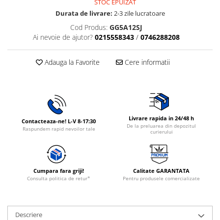
STOC EPUIZAT
Rasnite de cafea
Durata de livrare:
2-3 zile lucratoare
Ustensile gatit
Fierbatoare de apa
Cod Produs:
GG5A12SJ
Vesela
Cafea
Ai nevoie de ajutor?
0215558343
/
0746288208
Aparate de curatat cu abur
Adauga la Favorite
Cere informatii
Produse pentru par
Perii rotative
Perii cu aer cald.
Perii de par electrice
Ingrijire personala
Livrare rapida in 24/48 h
Contacteaza-ne! L-V 8-17:30
De la preluarea din depozitul
Raspundem rapid nevoilor tale
Masini de tuns si barbierit
curierului
Uscatoare de par
Masini de tuns parul
Periute de dinti electrice
Cumpara fara griji!
Calitate GARANTATA
Consulta politica de retur*
Pentru produsele comercializate
Placi de indreptat parul
Epilatoare
Ondulatoare de par
Descriere