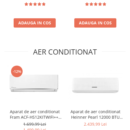
Compartiment gheata, H 83
rafturi de sticla, H 143 cm,
cm, Alb
Negru
ADAUGA IN COS
ADAUGA IN COS
AER CONDITIONAT
-12%
Aparat de aer conditionat
Aparat de aer conditionat
Fram ACF-HS12KITWIFI++,
Heinner Pearl 12000 BTU
12000 BTU, Wifi, Kit
Wi-Fi, Clasa A+++/A+++, AI
1.699,99 Lei
2.439,99 Lei
instalare inclus, Functie
Smart, functie Follow/Avoid
1.499,99 Lei