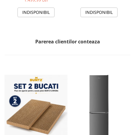
Sleep, Clasa A++
you, HAC-HS12EYEWIFI+++,
alb
INDISPONIBIL
INDISPONIBIL
Parerea clientilor conteaza